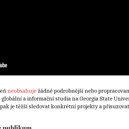
veň
neobsahuje
žádné podrobnější nebo propracovaně
 globální a informační studia na Georgia State Unive
pak je těžší sledovat konkrétní projekty a přisuzova
é publikum