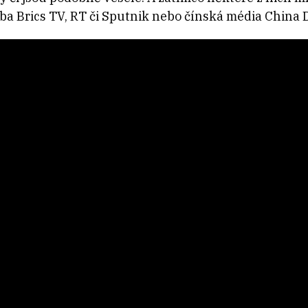
ba Brics TV, RT či Sputnik nebo čínská média China D