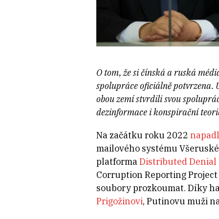
O tom, že si čínská a ruská média 
spolupráce oficiálně potvrzena. 
obou zemí stvrdili svou spoluprá
dezinformace i konspirační teorie
Na začátku roku 2022
napadl
mailového systému Všeruské s
platforma
Distributed Denial 
Corruption Reporting Project
soubory prozkoumat. Díky hac
Prigožinovi
, Putinovu muži n