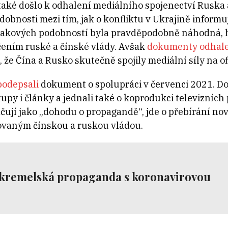
také došlo k odhalení mediálního spojenectví Ruska 
obnosti mezi tím, jak o konfliktu v Ukrajině informu
 takových podobností byla pravděpodobně náhodná, h
ením ruské a čínské vlády. Avšak
dokumenty odhal
že Čína a Rusko skutečně spojily mediální síly na ofi
podepsali
dokument o spolupráci v červenci 2021. Doh
py i články a jednali také o koprodukci televizních
čují jako „dohodu o propagandě“, jde o přebírání nov
ovaným čínskou a ruskou vládou.
í kremelská propaganda s koronavirovou