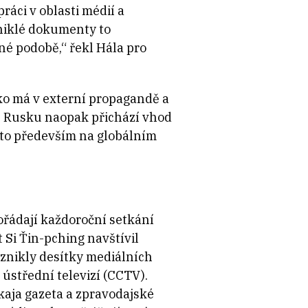
ráci v oblasti médií a
uniklé dokumenty to
é podobě,“ řekl Hála pro
ko má v externí propagandě a
. Rusku naopak přichází vhod
a to především na globálním
ořádají každoroční setkání
 Si Ťin-pching navštívil
vznikly desítky mediálních
 ústřední televizí (CCTV).
kaja gazeta a zpravodajské