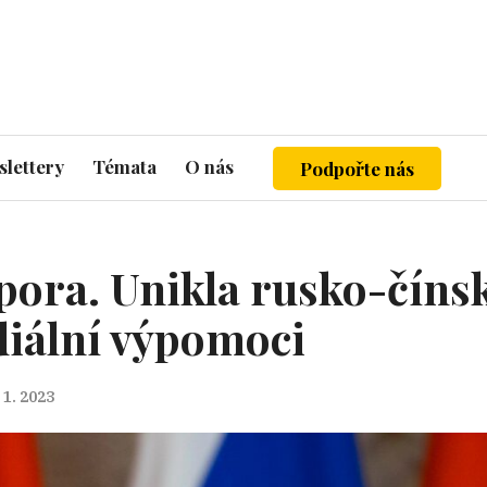
lettery
Témata
O nás
Podpořte nás
pora. Unikla rusko-číns
iální výpomoci
 1. 2023