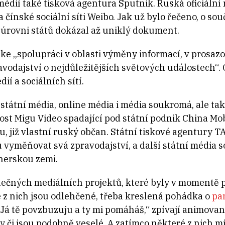
édií také tisková agentura Sputnik. Ruská oficiální 
a čínské sociální síti Weibo. Jak už bylo řečeno, o so
a úrovni států dokázal až uniklý dokument.
ke „spolupráci v oblasti výměny informací, v prosazo
odajství o nejdůležitějších světových událostech“. 
ií a sociálních sítí.
státní média, online média i média soukromá, ale t
ost Migu Video spadající pod státní podnik China Mob
u, již vlastní ruský občan. Státní tiskové agentury 
u vyměňovat svá zpravodajství, a další státní média 
nerskou zemi.
lečných mediálních projektů, které byly v momentě 
é z nich jsou odlehčené, třeba kreslená pohádka o
pa
„Já tě povzbuzuju a ty mi pomáháš,“ zpívají animova
y či jsou podobně veselé. A zatímco některé z nich m