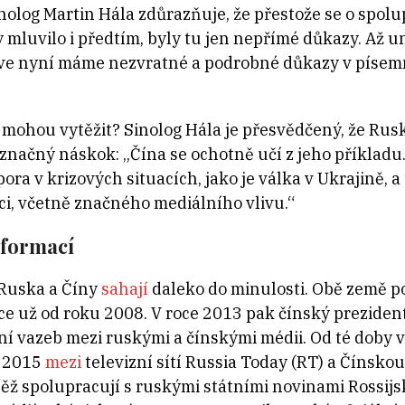
inolog Martin Hála zdůrazňuje, že přestože se o spolup
mluvilo i předtím, byly tu jen nepřímé důkazy. Až 
rve nyní máme nezvratné a podrobné důkazy v písemn
mohou vytěžit? Sinolog Hála je přesvědčený, že Rus
načný náskok: „Čína se ochotně učí z jeho příkladu
ra v krizových situacích, jako je válka v Ukrajině, 
ci, včetně značného mediálního vlivu.“
nformací
Ruska a Číny
sahají
daleko do minulosti. Obě země p
ce už od roku 2008. V roce 2013 pak čínský prezident
í vazeb mezi ruskými a čínskými médii. Od té doby 
e 2015
mezi
televizní sítí Russia Today (RT) a Čínskou
něž spolupracují s ruskými státními novinami Rossijs