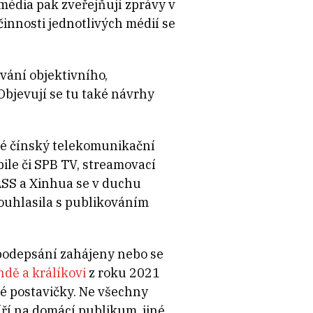
média pak zveřejňují zprávy v
učinnosti jednotlivých médií se
vání objektivního,
Objevují se tu také návrhy
aké čínský telekomunikační
ile či SPB TV, streamovací
TASS a Xinhua se v duchu
souhlasila s publikováním
podepsání zahájeny nebo se
ndě a králíkovi
z roku 2021
né postavičky. Ne všechny
íří na domácí publikum, jiné