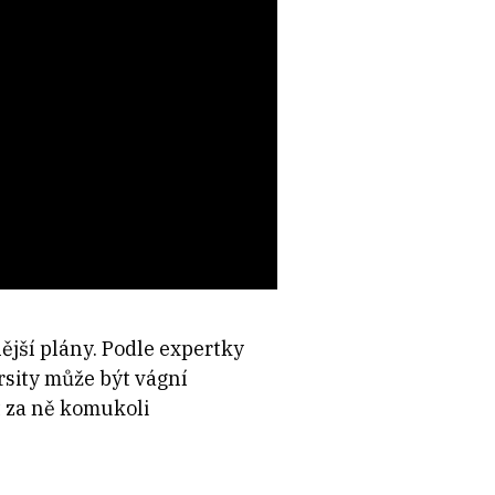
jší plány. Podle expertky
rsity může být vágní
t za ně komukoli