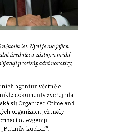
ěkolik let. Nyní je ale jejich
dní úředníci a zástupci médií
bjevují protizápadní narativy,
dních agentur, včetně e-
Uniklé dokumenty zveřejnila
ská síť Organized Crime and
ých organizací, jež měly
rmací o Jevgeniji
 „Putinův kuchař“.