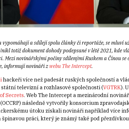
vypomáhají a sdílejí spolu články či reportáže, se mluví už n
Unikl totiž dokument dohody podepsané v létě 2021, kde vlá
ci. Mezi novinářskými počiny sdílenými Ruskem a Čínou se o
, informují novináři z
webu The Intercept
.
i
hackeři více než padesát ruských společností a vlá
tátní televizní a rozhlasové společnosti (
VGTRK
). 
of Secrets
. Web The Intercept a mezinárodní novinář
 (OCCRP) následně vytvořily konsorcium zpravodajsk
kerskému útoku získali novináři například více info
a špinavou práci, který je známý také pod přezdívkou