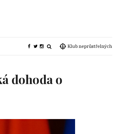
Klub neprůstřelných
ká dohoda o