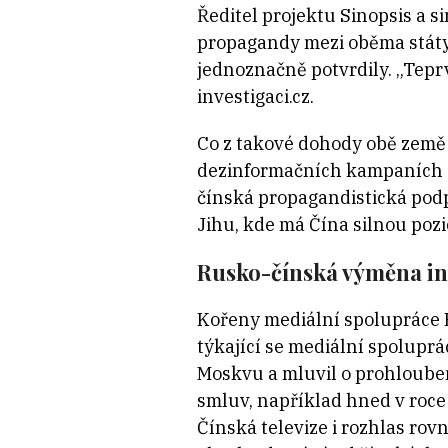
Ředitel projektu Sinopsis a s
propagandy mezi oběma státy 
jednoznačně potvrdily. „Tep
investigaci.cz.
Co z takové dohody obě země 
dezinformačních kampaních z
čínská propagandistická podpo
Jihu, kde má Čína silnou pozi
Rusko-čínská výměna i
Kořeny mediální spolupráce 
týkající se mediální spoluprá
Moskvu a mluvil o prohlouben
smluv, například hned v roc
Čínská televize i rozhlas rov