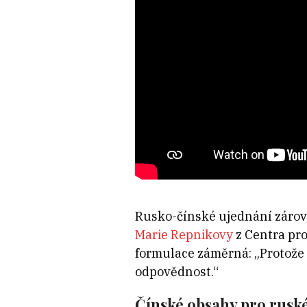
Rusko-čínské ujednání záro
Marie Repnikovy
z Centra pro
formulace záměrná: „Protože 
odpovědnost.“
Čínské obsahy pro rusk