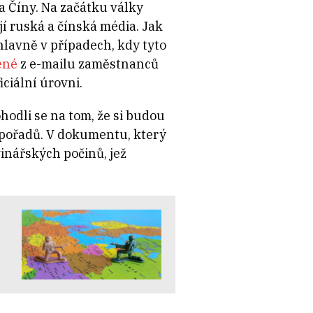
a Číny. Na začátku války
jí ruská a čínská média. Jak
lavně v případech, kdy tyto
ené
z e-mailu zaměstnanců
ciální úrovni.
odli se na tom, že si budou
 pořadů. V dokumentu, který
inářských počinů, jež