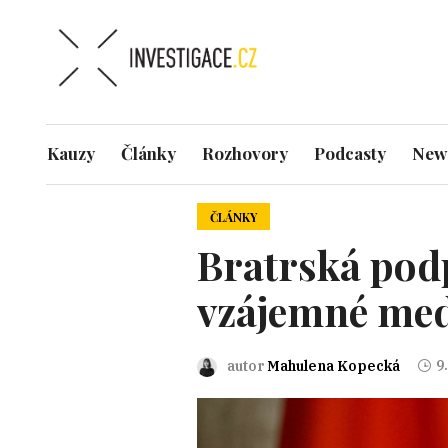
Kauzy
Články
Rozhovory
Podcasty
News
ČLÁNKY
Bratrská pod
vzájemné med
9.
autor
Mahulena Kopecká