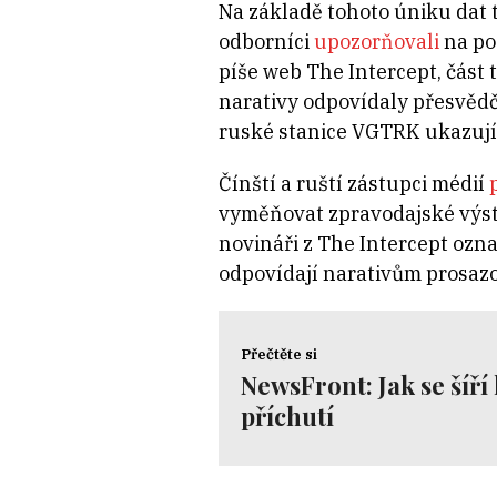
Na základě tohoto úniku dat 
odborníci
upozorňovali
na pod
píše web The Intercept, část
narativy odpovídaly přesvědč
ruské stanice VGTRK ukazují, 
Čínští a ruští zástupci médií
vyměňovat zpravodajské výstu
novináři z The Intercept ozna
odpovídají narativům prosaz
Přečtěte si
NewsFront: Jak se šíř
příchutí