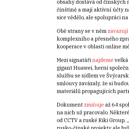
obsahy dostává od čínských m
čínštině a mají aktivní účty n
sice vědělo, ale spolupráci n
Obě strany se v něm
zavazují
komplexního a přesného zprav
kooperace v oblasti online méd
Mezi signatáři
najdeme
velká 
gigant Huawei, herní společn
službu se sídlem ve Švýcarsk
smlouvy zavázaly, že si budo
materiálů propagujících part
Dokument
zmiňuje
až 64 spo
na nich už pracovalo. Někter
od CCTV a ruské Riki Group. 
rusko-čínské projekty ale byl