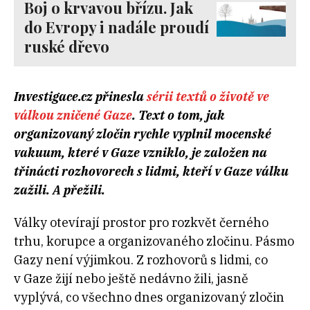
Boj o krvavou břízu. Jak
do Evropy i nadále proudí
ruské dřevo
Investigace.cz přinesla
sérii textů o životě ve
válkou zničené Gaze
. Text o tom, jak
organizovaný zločin rychle vyplnil mocenské
vakuum, které v Gaze vzniklo, je založen na
třinácti rozhovorech s lidmi, kteří v Gaze válku
zažili. A přežili.
Války otevírají prostor pro rozkvět černého
trhu, korupce a organizovaného zločinu. Pásmo
Gazy není výjimkou. Z rozhovorů s lidmi, co
v Gaze žijí nebo ještě nedávno žili, jasně
vyplývá, co všechno dnes organizovaný zločin