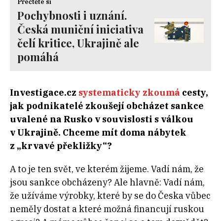
Přečtěte si
Pochybnosti i uznání.
Česká muniční iniciativa
čelí kritice, Ukrajině ale
pomáhá
Investigace.cz
systematicky zkoumá
cesty,
jak podnikatelé zkoušejí obcházet sankce
uvalené na Rusko v souvislosti s válkou
v Ukrajině. Chceme mít doma nábytek
z „krvavé překližky“?
A to je ten svět, ve kterém žijeme. Vadí nám, že
jsou sankce obcházeny? Ale hlavně: Vadí nám,
že užíváme výrobky, které by se do Česka vůbec
neměly dostat a které možná financují ruskou