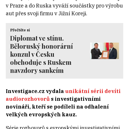
v Praze a do Ruska vyváží součástky pro výrobu
aut přes svoji firmu v Jižní Koreji.
Přečtěte si
Diplomat ve stínu.
Běloruský honorární
konzul v Česku
obchoduje s Ruskem
navzdory sankcím
Investigace.cz vydala
unikátní sérii devíti
audiorozhovorů
s investigativními
novináři, kteří se podíleli na odhalení
velkých evropských kauz.
Série rozhovorů s evropskými investigativními