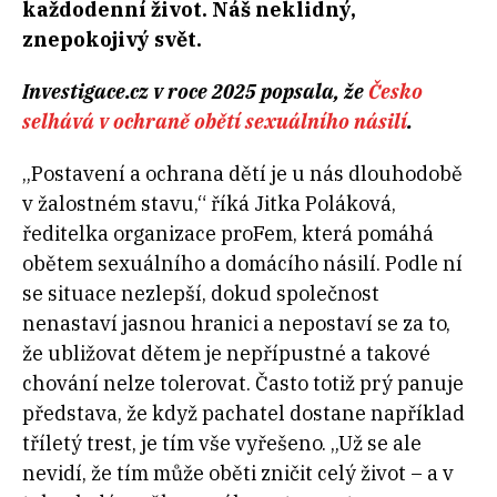
každodenní život. Náš neklidný,
znepokojivý svět.
Investigace.cz v roce 2025 popsala, že
Česko
selhává v ochraně obětí sexuálního násilí
.
„Postavení a ochrana dětí je u nás dlouhodobě
v žalostném stavu,“ říká Jitka Poláková,
ředitelka organizace proFem, která pomáhá
obětem sexuálního a domácího násilí. Podle ní
se situace nezlepší, dokud společnost
nenastaví jasnou hranici a nepostaví se za to,
že ubližovat dětem je nepřípustné a takové
chování nelze tolerovat. Často totiž prý panuje
představa, že když pachatel dostane například
tříletý trest, je tím vše vyřešeno. „Už se ale
nevidí, že tím může oběti zničit celý život – a v