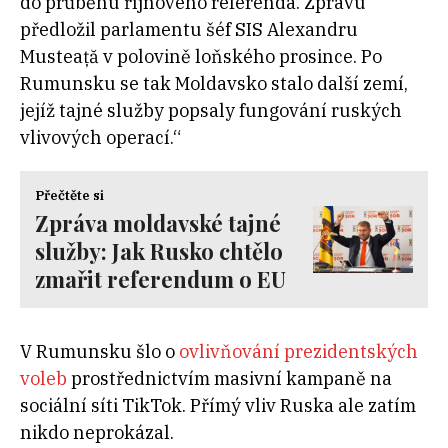
do průběhu říjnového referenda. Zprávu
předložil parlamentu šéf SIS Alexandru
Musteață v polovině loňského prosince. Po
Rumunsku se tak Moldavsko stalo další zemí,
jejíž tajné služby popsaly fungování ruských
vlivových operací.“
Přečtěte si
Zpráva moldavské tajné
služby: Jak Rusko chtělo
zmařit referendum o EU
V Rumunsku šlo o
ovlivňování prezidentských
voleb
prostřednictvím masivní kampaně na
sociální síti TikTok. Přímý vliv Ruska ale zatím
nikdo neprokázal.