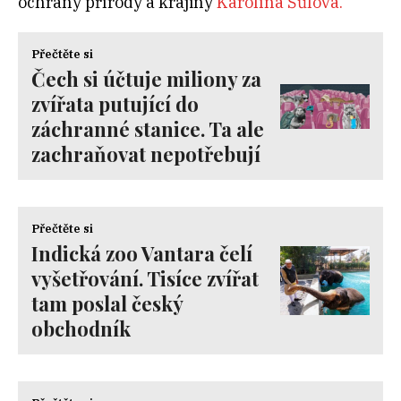
ochrany přírody a krajiny
Karolína Šůlová.
Přečtěte si
Čech si účtuje miliony za
zvířata putující do
záchranné stanice. Ta ale
zachraňovat nepotřebují
Přečtěte si
Indická zoo Vantara čelí
vyšetřování. Tisíce zvířat
tam poslal český
obchodník