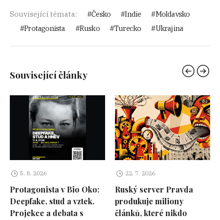
Související témata:
Česko
Indie
Moldavsko
Protagonista
Rusko
Turecko
Ukrajina
Související články
5. 8. 2026
22. 7. 2026
Protagonista v Bio Oko:
Ruský server Pravda
Deepfake, stud a vztek.
produkuje miliony
Projekce a debata s
článků, které nikdo