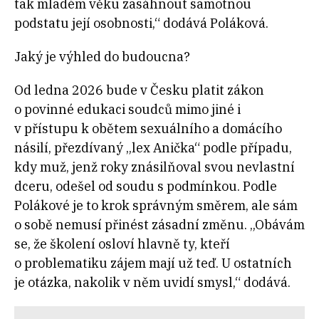
tak mladém věku zasáhnout samotnou
podstatu její osobnosti,“ dodává Poláková.
Jaký je výhled do budoucna?
Od ledna 2026 bude v Česku platit zákon
o povinné edukaci soudců mimo jiné i
v přístupu k obětem sexuálního a domácího
násilí, přezdívaný „lex Anička“ podle případu,
kdy muž, jenž roky znásilňoval svou nevlastní
dceru, odešel od soudu s podmínkou. Podle
Polákové je to krok správným směrem, ale sám
o sobě nemusí přinést zásadní změnu. „Obávám
se, že školení osloví hlavně ty, kteří
o problematiku zájem mají už teď. U ostatních
je otázka, nakolik v něm uvidí smysl,“ dodává.