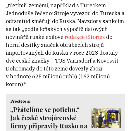
„třetími“ zeměmi, například s Tureckem.
Jednoduše řečeno: Stroje vyvezou do Turecka a
odtamtud směřují do Ruska. Navzdory sankcím
se tak „podle loňských výpočtů datových
novinářů ruské exilové
redakce iStories
do
horní desítky značek obráběcích strojů
importovaných do Ruska v roce 2023 dostaly
dvě české značky – TOS Varnsdorf a Kovosvit.
Dohromady do této země dovezly zboží
v hodnotě 625 milionů rublů (162 milionů
korun).“
Přečtěte si
„Přátelíme se potichu.“
Jak české strojírenské
firmy připravily Rusko na