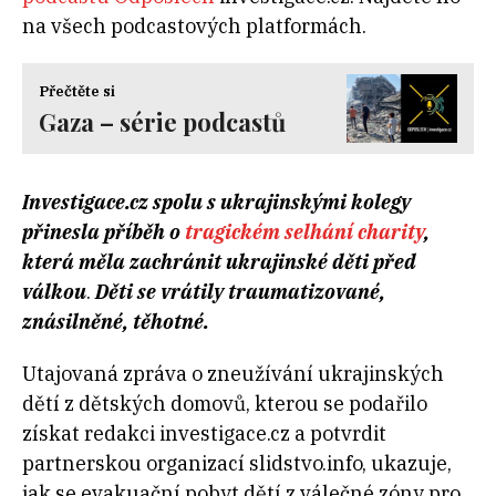
na všech podcastových platformách.
Přečtěte si
Gaza – série podcastů
Investigace.cz spolu s ukrajinskými kolegy
přinesla příběh o
tragickém selhání charity
,
která měla zachránit ukrajinské děti před
válkou
.
Děti se vrátily traumatizované,
znásilněné, těhotné.
Utajovaná zpráva o zneužívání ukrajinských
dětí z dětských domovů, kterou se podařilo
získat redakci investigace.cz a potvrdit
partnerskou organizací slidstvo.info, ukazuje,
jak se evakuační pobyt dětí z válečné zóny pro