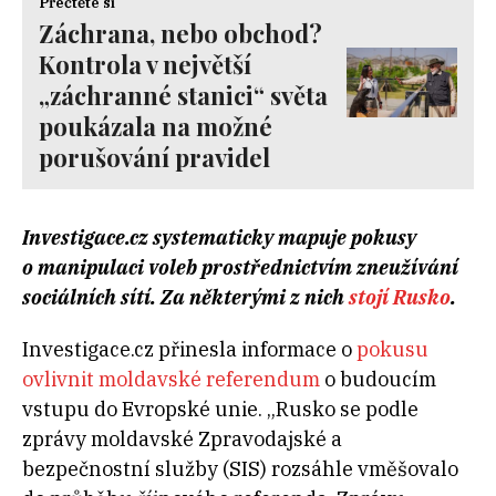
Přečtěte si
Záchrana, nebo obchod?
Kontrola v největší
„záchranné stanici“ světa
poukázala na možné
porušování pravidel
Investigace.cz systematicky mapuje pokusy
o manipulaci voleb prostřednictvím zneužívání
sociálních sítí. Za některými z nich
stojí Rusko
.
Investigace.cz přinesla informace o
pokusu
ovlivnit moldavské referendum
o budoucím
vstupu do Evropské unie. „Rusko se podle
zprávy moldavské Zpravodajské a
bezpečnostní služby (SIS) rozsáhle vměšovalo