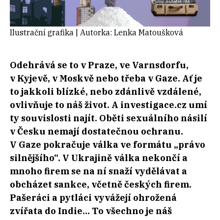
Ilustrační grafika | Autorka: Lenka Matoušková
Odehrává se to v Praze, ve Varnsdorfu,
v Kyjevě, v Moskvě nebo třeba v Gaze. Ať je
to jakkoli blízké, nebo zdánlivě vzdálené,
ovlivňuje to náš život. A investigace.cz umí
ty souvislosti najít. Oběti sexuálního násilí
v Česku nemají dostatečnou ochranu.
V Gaze pokračuje válka ve formátu „právo
silnějšího“. V Ukrajině válka nekončí a
mnoho firem se na ní snaží vydělávat a
obcházet sankce, včetně českých firem.
Pašeráci a pytláci vyvážejí ohrožená
zvířata do Indie… To všechno je náš