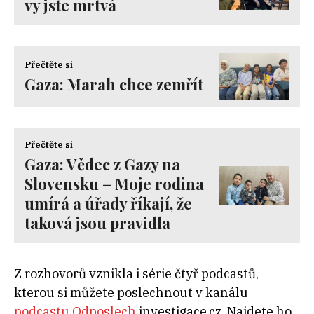
vy jste mrtvá
Přečtěte si
Gaza: Marah chce zemřít
Přečtěte si
Gaza: Vědec z Gazy na
Slovensku – Moje rodina
umírá a úřady říkají, že
taková jsou pravidla
Z rozhovorů vznikla i série čtyř podcastů,
kterou si můžete poslechnout v kanálu
podcastu Odposlech
investigace.cz. Najdete ho