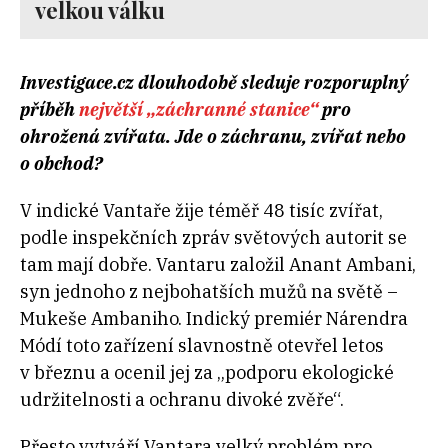
velkou válku
Investigace.cz dlouhodobě sleduje rozporuplný
příběh
největší „záchranné stanice“
pro
ohrožená zvířata. Jde o záchranu, zvířat nebo
o obchod?
V indické Vantaře žije téměř 48 tisíc zvířat,
podle inspekčních zpráv světových autorit se
tam mají dobře. Vantaru založil Anant Ambani,
syn jednoho z nejbohatších mužů na světě –
Mukeše Ambaniho. Indický premiér Nárendra
Módí toto zařízení slavnostně otevřel letos
v březnu a ocenil jej za „podporu ekologické
udržitelnosti a ochranu divoké zvěře“.
Přesto vytváří Vantara velký problém pro