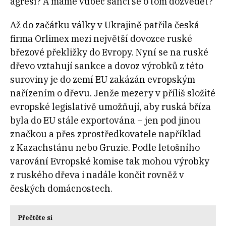
agresi? A máme vůbec šanci se o tom dozvědět?
Až do začátku války v Ukrajině patřila česká
firma Orlimex mezi největší dovozce ruské
březové překližky do Evropy. Nyní se na ruské
dřevo vztahují sankce a dovoz výrobků z této
suroviny je do zemí EU zakázán evropským
nařízením o dřevu. Jenže mezery v příliš složité
evropské legislativě umožňují, aby ruská bříza
byla do EU stále exportována – jen pod jinou
značkou a přes zprostředkovatele například
z Kazachstánu nebo Gruzie. Podle letošního
varování Evropské komise tak mohou výrobky
z ruského dřeva i nadále končit rovněž v
českých domácnostech.
Přečtěte si