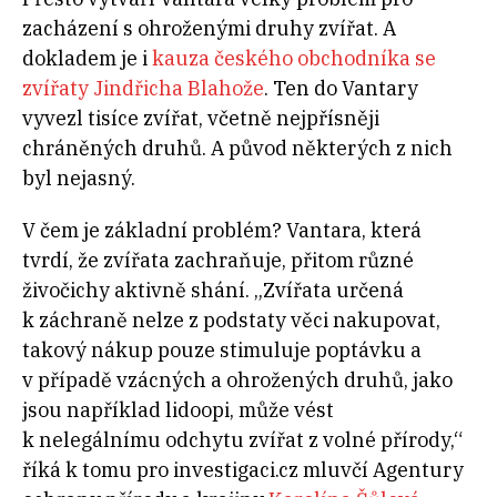
zacházení s ohroženými druhy zvířat. A
dokladem je i
kauza českého obchodníka se
zvířaty Jindřicha Blahože
. Ten do Vantary
vyvezl tisíce zvířat, včetně nejpřísněji
chráněných druhů. A původ některých z nich
byl nejasný.
V čem je základní problém? Vantara, která
tvrdí, že zvířata zachraňuje, přitom různé
živočichy aktivně shání. „Zvířata určená
k záchraně nelze z podstaty věci nakupovat,
takový nákup pouze stimuluje poptávku a
v případě vzácných a ohrožených druhů, jako
jsou například lidoopi, může vést
k nelegálnímu odchytu zvířat z volné přírody,“
říká k tomu pro investigaci.cz mluvčí Agentury