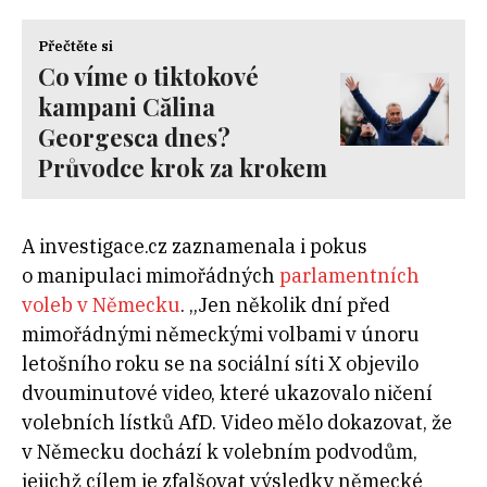
Přečtěte si
Co víme o tiktokové
kampani Călina
Georgesca dnes?
Průvodce krok za krokem
A investigace.cz zaznamenala i pokus
o manipulaci mimořádných
parlamentních
voleb v Německu
. „Jen několik dní před
mimořádnými německými volbami v únoru
letošního roku se na sociální síti X objevilo
dvouminutové video, které ukazovalo ničení
volebních lístků AfD. Video mělo dokazovat, že
v Německu dochází k volebním podvodům,
jejichž cílem je zfalšovat výsledky německé