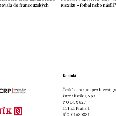
hovala do francouzských
Mexiku – fotbal nebo násilí
Kontakt
České centrum pro investiga
žurnalistiku, o.p.s.
P. O. BOX 827
111 21 Praha 1
IČO:
01680081