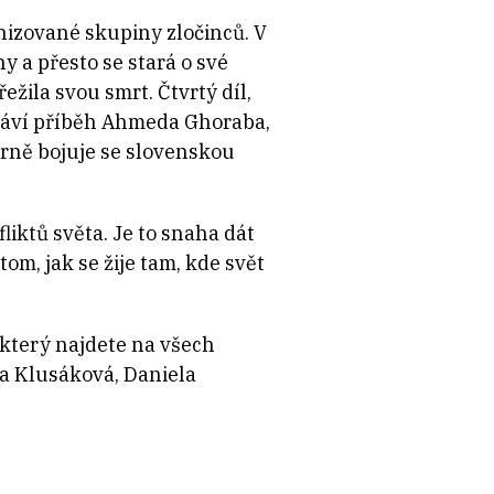
nizované skupiny zločinců. V
ny a přesto se stará o své
řežila svou smrt. Čtvrtý díl,
áví příběh Ahmeda Ghoraba,
arně bojuje se slovenskou
liktů světa. Je to snaha dát
 tom, jak se žije tam, kde svět
 který najdete na všech
ta Klusáková, Daniela