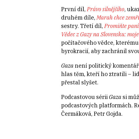
První díl,
Právo silnějšího
, uka
druhém díle,
Marah chce zemří
sestry. Třetí díl,
Promiňte paní,
Vědec z Gazy na Slovensku: moje 
počítačového vědce, kterému 
byrokracií, aby zachránil sv
Gaza
není politický komentář 
hlas těm, kteří ho ztratili – l
přestal slyšet.
Podcastovou sérii
Gaza
si můž
podcastových platformách. Re
Čermáková, Petr Gojda.