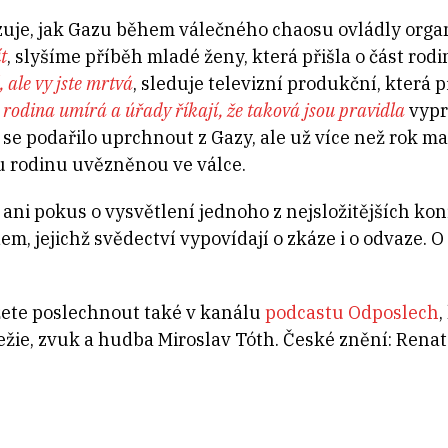
zuje, jak Gazu během válečného chaosu ovládly orga
t
, slyšíme příběh mladé ženy, která přišla o část rodi
 ale vy jste mrtvá
, sleduje televizní produkční, která p
rodina umírá a úřady říkají, že taková jsou pravidla
vypr
se podařilo uprchnout z Gazy, ale už více než rok m
ou rodinu uvězněnou ve válce.
ani pokus o vysvětlení jednoho z nejsložitějších konf
idem, jejichž svědectví vypovídají o zkáze i o odvaze. O
ete poslechnout také v kanálu
podcastu Odposlech
,
žie, zvuk a hudba Miroslav Tóth. České znění: Rena