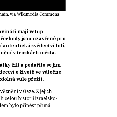
domain, via Wikimedia Commons
ovináři mají vstup
 přechody jsou uzavřené pro
í autentická svědectví lidí,
ěznění v troskách města.
lky žili a podařilo se jim
dectví o životě ve válečné
zdolná vůle přežít.
věznění v Gaze. Z jejich
h celou historii izraelsko-
ílem bylo přinést přímá