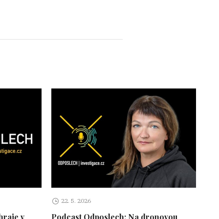
22. 5. 2026
hraje v
Podcast Odposlech: Na dronovou