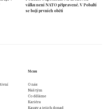
?
válku není NATO připravené. V Pobaltí
se bojí prvních obětí
Menu
tivní
O nás
Náš tým
Co děláme
Kariéra
Kauzy a jejich dopad