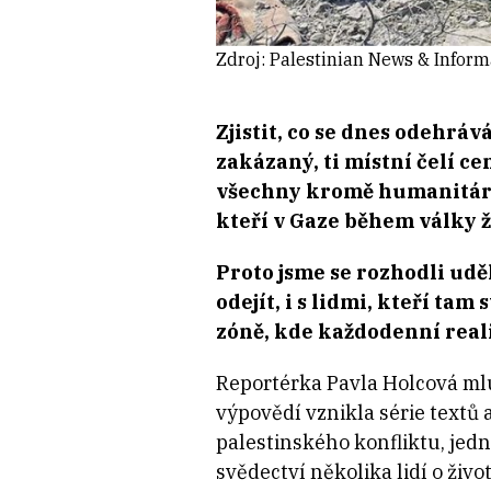
Zdroj: Palestinian News & Infor
Zjistit, co se dnes odehrá
zakázaný, ti místní čelí c
všechny kromě humanitárn
kteří v Gaze během války ži
Proto jsme se rozhodli uděl
odejít, i s lidmi, kteří tam s
zóně, kde každodenní reali
Reportérka Pavla Holcová mluvi
výpovědí vznikla série textů a
palestinského konfliktu, jedn
svědectví několika lidí o živo