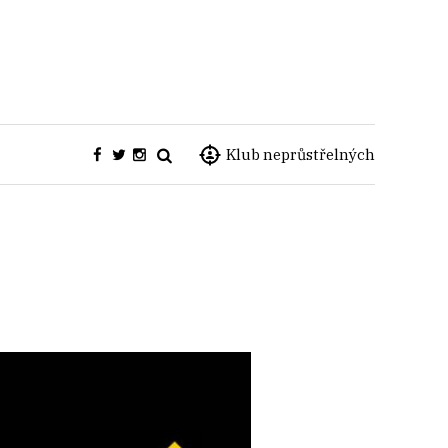
Klub neprůstřelných