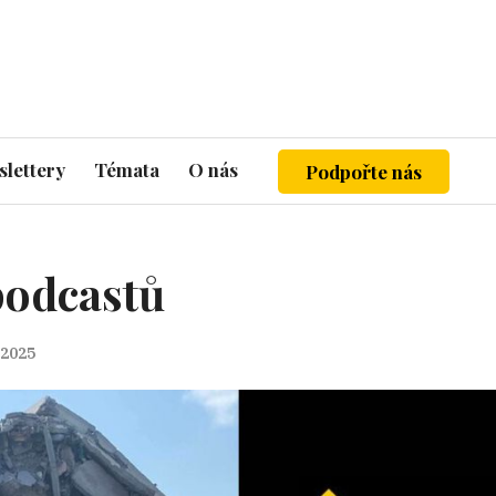
lettery
Témata
O nás
Podpořte nás
podcastů
 2025