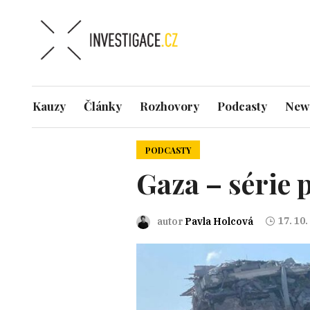
Kauzy
Články
Rozhovory
Podcasty
News
PODCASTY
Gaza – série 
17. 10.
autor
Pavla Holcová