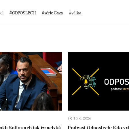
ael
ODPOSLECH
série Gaza
válka
10. 6. 2026
kh Solis aneb jak izraelská
Podcast Odposlech: Kdo vy