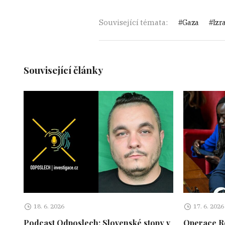
Související témata:
Gaza
Izr
Související články
18. 6. 2026
17. 6. 2026
Podcast Odposlech: Slovenské stopy v
Operace Ro