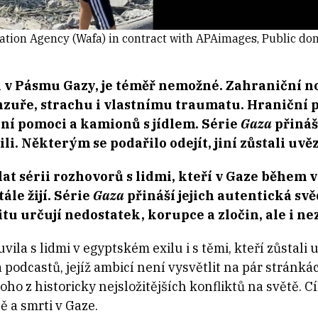
mation Agency (Wafa) in contract with APAimages, Public 
vá v Pásmu Gazy, je téměř nemožné. Zahraniční n
enzuře, strachu i vlastnímu traumatu. Hraniční
í pomoci a kamionů s jídlem. Série
Gaza
přináš
li. Některým se podařilo odejít, jiní zůstali uv
at sérii rozhovorů s lidmi, kteří v Gaze během vá
tále žijí. Série
Gaza
přináší jejich autentická svě
tu určují nedostatek, korupce a zločin, ale i ne
la s lidmi v egyptském exilu i s těmi, kteří zůstali u
 podcastů, jejíž ambicí není vysvětlit na pár stránkác
oho z historicky nejsložitějších konfliktů na světě. C
tě a smrti v Gaze.