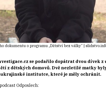
ího dokumentu o programu „Dětství bez války“ | slidstvo.inf
nvestigace.cz se podařilo dopátrat dvou dívek z
ětí z dětských domovů. Dvě nezletilé matky by
 ukrajinské institutce, které je měly ochránit.
 podcast Odposlech: