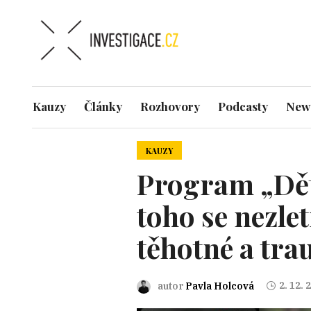
Kauzy
Články
Rozhovory
Podcasty
News
KAUZY
Program „Děts
toho se nezle
těhotné a tr
2. 12. 
autor
Pavla Holcová