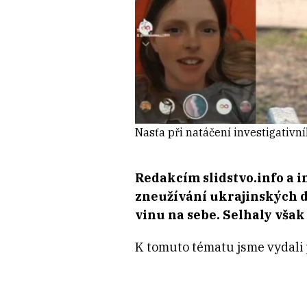
Nasťa při natáčení investigativn
Redakcím slidstvo.info a i
zneužívání ukrajinských d
vinu na sebe. Selhaly však
K tomuto tématu jsme vydali