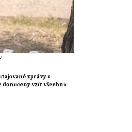
o
 utajované zprávy o
ly donuceny vzít všechnu