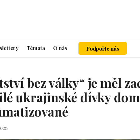
lettery
Témata
O nás
Podpořte nás
tví bez války“ je měl za
tilé ukrajinské dívky dom
aumatizované
2025