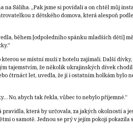
na na Sáliha. „Pak jsme si povídali a on chtěl můj ins
trovatelkou z dětského domova, která alespoň podle I
vedla, během [odpoledního spánku mladších dětí] mě
ky.“
o kterou se místní muži z hotelu zajímali. Další dívky
ným tajemstvím, že několik ukrajinských dívek chodil
ebo čtrnáct let, uvedla, že jí i ostatním holkám bylo 
y… No, abych tak řekla, vůbec to nebylo příjemné.“
 pravidla, která by určovala, za jakých okolností a j
tmi o samotě. Jednou se prý v jejím pokoji pokazila