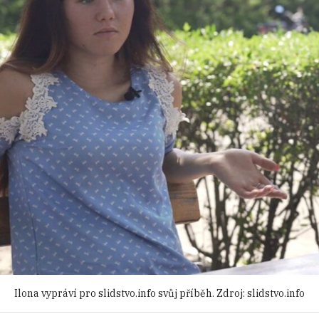
Ilona vypráví pro slidstvo.info svůj příběh. Zdroj: slidstvo.info