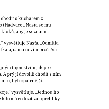
la chodit s kuchařem z
 třiadvacet. Nasťa se mu
 kluků, aby je seznámil.
“ vysvětluje Nasťa. „Odmítla
etkala, sama nevím proč. Asi
řejným tajemstvím jak pro
 A prý jí dovolili chodit s ním
mitu, byli opatrnější.
koje,“ vysvětluje. „Jednou ho
že kdo má co lozit za uprchlíky