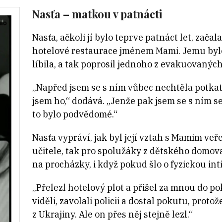
Nasťa – matkou v patnácti
Nasťa, ačkoli jí bylo teprve patnáct let, zača
hotelové restaurace jménem Mami. Jemu bylo
líbila, a tak poprosil jednoho z evakuovaných
„Napřed jsem se s ním vůbec nechtěla potkat,
jsem ho,“ dodává. „Jenže pak jsem se s ním s
to bylo podvědomé.“
Nasťa vypráví, jak byl její vztah s Mamim ve
učitele, tak pro spolužáky z dětského domova.
na procházky, i když pokud šlo o fyzickou inti
„Přelezl hotelový plot a přišel za mnou do po
viděli, zavolali policii a dostal pokutu, proto
z Ukrajiny. Ale on přes něj stejně lezl.“