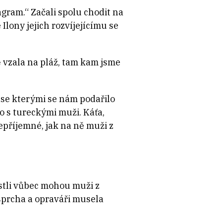
tagram.“ Začali spolu chodit na
lony jejich rozvíjejícímu se
 vzala na pláž, tam kam jsme
, se kterými se nám podařilo
o s tureckými muži. Káťa,
nepříjemné, jak na ně muži z
estli vůbec mohou muži z
 sprcha a opraváři musela