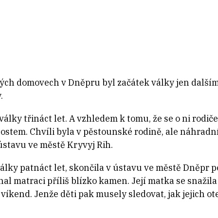
kých domovech v Dněpru byl začátek války jen dalším
.
álky třináct let. A vzhledem k tomu, že se o ni rodiče
tem. Chvíli byla v pěstounské rodině, ale náhradní m
ústavu ve městě Kryvyj Rih.
álky patnáct let, skončila v ústavu ve městě Dněpr pot
hal matraci příliš blízko kamen. Její matka se snažila 
íkend. Jenže děti pak musely sledovat, jak jejich ot