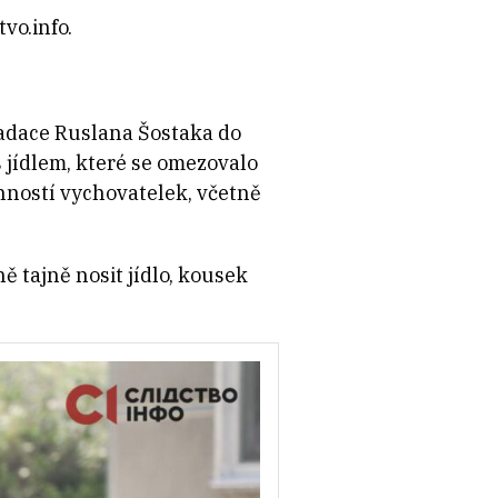
vo.info.
adace Ruslana Šostaka do
 jídlem, které se omezovalo
nností vychovatelek, včetně
ě tajně nosit jídlo, kousek