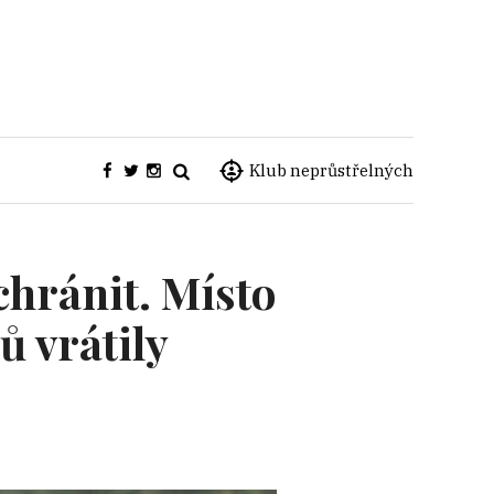
Klub neprůstřelných
chránit. Místo
ů vrátily