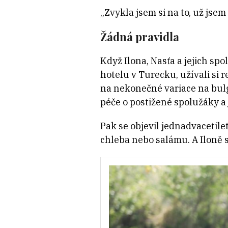
„Zvykla jsem si na to, už jsem
Žádná pravidla
Když Ilona, Nasťa a jejich spo
hotelu v Turecku, užívali si 
na nekonečné variace na bulg
péče o postižené spolužáky a 
Pak se objevil jednadvacetile
chleba nebo salámu. A Iloně s