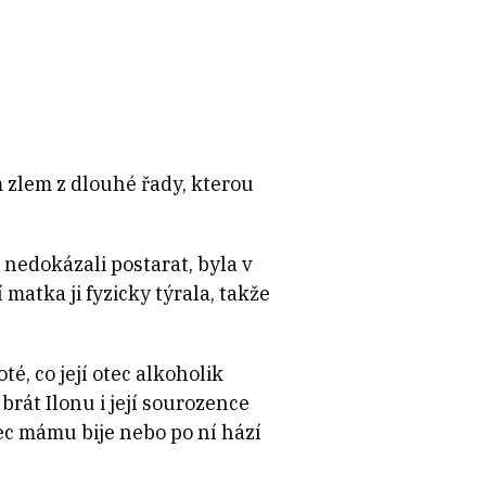
 zlem z dlouhé řady, kterou
 nedokázali postarat, byla v
atka ji fyzicky týrala, takže
é, co její otec alkoholik
brát Ilonu i její sourozence
ec mámu bije nebo po ní hází