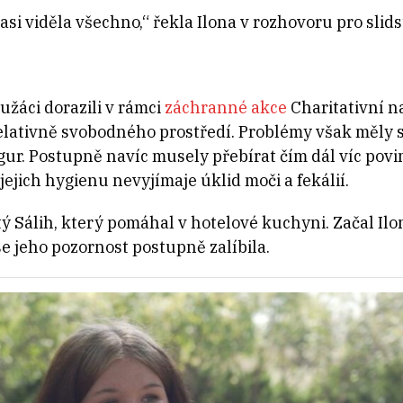
 asi viděla všechno,“ řekla Ilona v rozhovoru pro slidst
lužáci dorazili v rámci
záchranné akce
Charitativní n
relativně svobodného prostředí. Problémy však měly s
ur. Postupně navíc musely přebírat čím dál víc povi
jejich hygienu nevyjímaje úklid moči a fekálií.
tý Sálih, který pomáhal v hotelové kuchyni. Začal Ilon
e jeho pozornost postupně zalíbila.