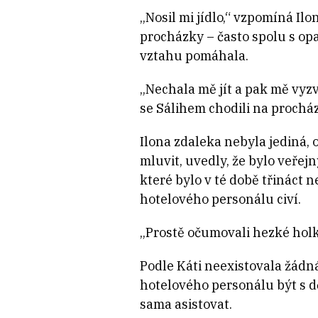
„Nosil mi jídlo,“ vzpomíná Ilo
procházky – často spolu s opa
vztahu pomáhala.
„Nechala mě jít a pak mě vyz
se Sálihem chodili na procház
Ilona zdaleka nebyla jediná, 
mluvit, uvedly, že bylo veřej
které bylo v té době třináct n
hotelového personálu civí.
„Prostě očumovali hezké holk
Podle Káti neexistovala žádná
hotelového personálu být s dě
sama asistovat.