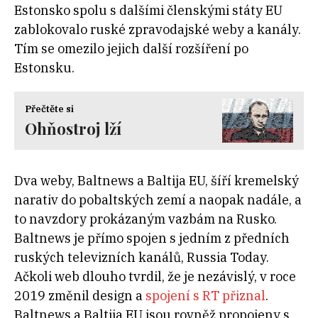
Estonsko spolu s dalšími členskými státy EU
zablokovalo ruské zpravodajské weby a kanály.
Tím se omezilo jejich další rozšíření po
Estonsku.
Přečtěte si
Ohňostroj lží
Dva weby, Baltnews a Baltija EU, šíří kremelský
narativ do pobaltských zemí a naopak nadále, a
to navzdory prokázaným vazbám na Rusko.
Baltnews je přímo spojen s jedním z předních
ruských televizních kanálů, Russia Today.
Ačkoli web dlouho tvrdil, že je nezávislý, v roce
2019 změnil design a
spojení s RT přiznal
.
Baltnews a Baltija EU jsou rovněž propojeny s