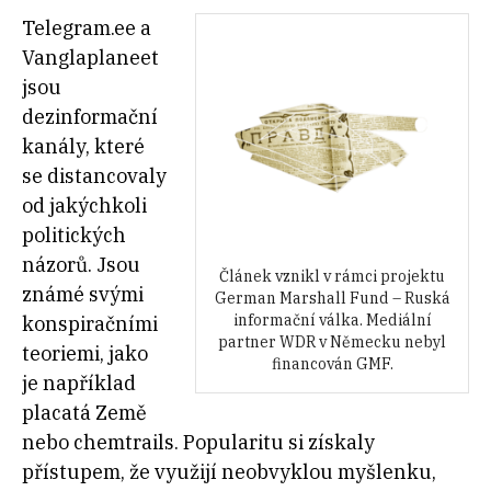
Telegram.ee a
Vanglaplaneet
jsou
dezinformační
kanály, které
se distancovaly
od jakýchkoli
politických
názorů. Jsou
Článek vznikl v rámci projektu
známé svými
German Marshall Fund – Ruská
informační válka. Mediální
konspiračními
partner WDR v Německu nebyl
teoriemi, jako
financován GMF.
je například
placatá Země
nebo chemtrails. Popularitu si získaly
přístupem, že využijí neobvyklou myšlenku,