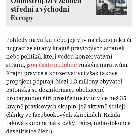
Ohňostroj lží v zemích
střední a východní
Evropy
Pohledy na válku nebo její vliv na ekonomiku či
migraci ze strany krajně pravicových stránek
nebo politiků, kteří vedou konzervativní
stranu,
jsou často podobné
ruským narativům.
Krajní pravice a konzervativci však takové
propojení popírají. Mezi 1,3 miliony obyvatel
Estonska se dezinformace obohacené
propagandou šíří prostřednictvím více než 35
krajně pravicových skupin, jež aktivně sdílejí
články ve facebookových skupinách. Každá
taková skupina má stovky, tisíce, nebo dokonce
desetitisíce členů.