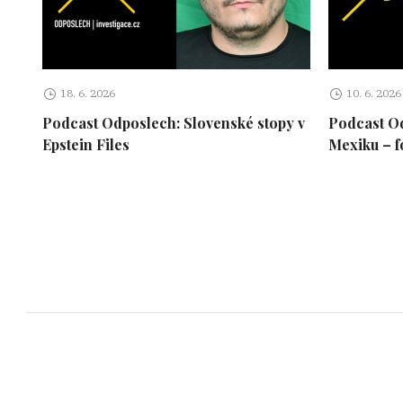
18. 6. 2026
10. 6. 2026
Podcast Odposlech: Slovenské stopy v
Podcast Od
Epstein Files
Mexiku – f