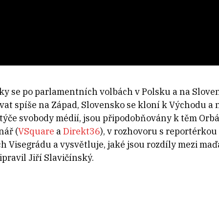
řky se po parlamentních volbách v Polsku a na Slov
ovat spíše na Západ, Slovensko se kloní k Východu a
e týče svobody médií, jsou připodobňovány k těm Orb
nář (
VSquare
a
Direkt36
), v rozhovoru s reportérkou
h Visegrádu a vysvětluje, jaké jsou rozdíly mezi ma
pravil Jiří Slavičínský.