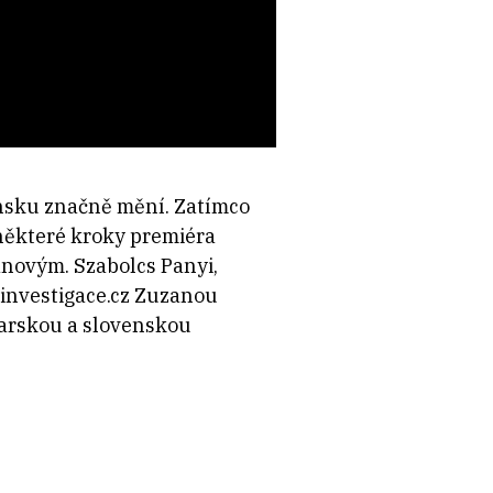
ensku značně mění. Zatímco
 některé kroky premiéra
ánovým. Szabolcs Panyi,
 investigace.cz Zuzanou
ďarskou a slovenskou