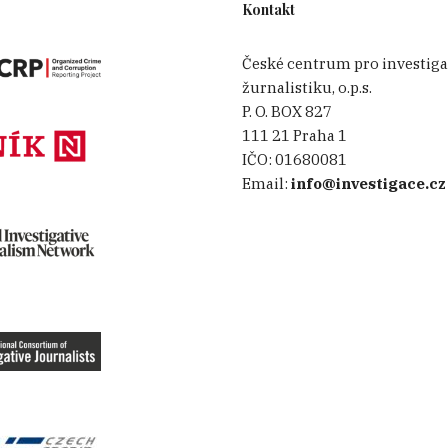
Kontakt
České centrum pro investiga
žurnalistiku, o.p.s.
P. O. BOX 827
111 21 Praha 1
IČO:
01680081
Email:
info@investigace.cz