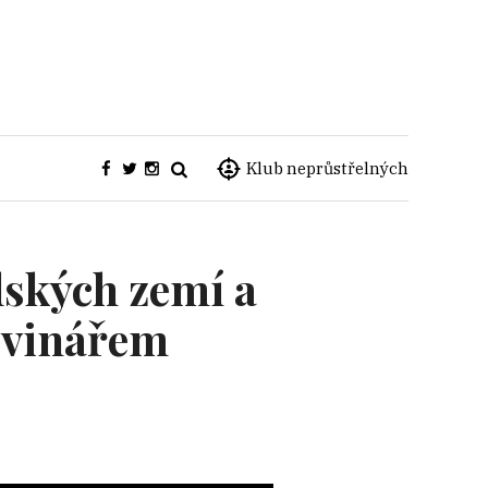
Klub neprůstřelných
dských zemí a
ovinářem