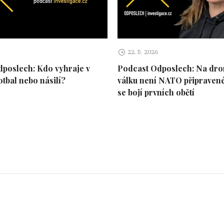
22. 5. 2026
poslech: Kdo vyhraje v
Podcast Odposlech: Na dr
otbal nebo násilí?
válku není NATO připravené.
se bojí prvních obětí