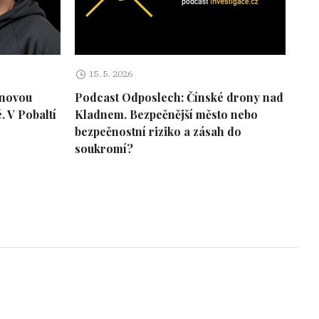
15. 5. 2026
onovou
Podcast Odposlech: Čínské drony nad
 V Pobaltí
Kladnem. Bezpečnější město nebo
bezpečnostní riziko a zásah do
soukromí?