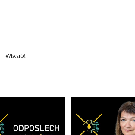
Visegrád