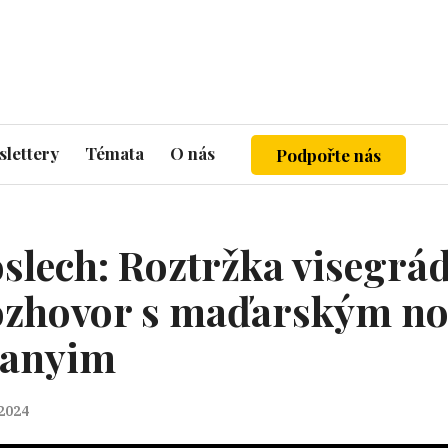
lettery
Témata
O nás
Podpořte nás
slech: Roztržka visegrá
Rozhovor s maďarským n
Panyim
 2024