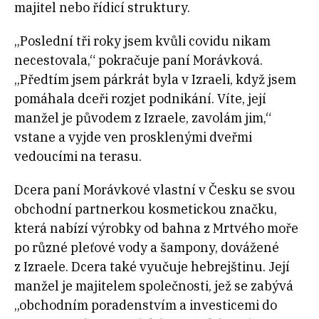
majitel nebo řídicí struktury.
„Poslední tři roky jsem kvůli covidu nikam
necestovala,“ pokračuje paní Morávková.
„Předtím jsem párkrát byla v Izraeli, když jsem
pomáhala dceři rozjet podnikání. Víte, její
manžel je původem z Izraele, zavolám jim,“
vstane a vyjde ven prosklenými dveřmi
vedoucími na terasu.
Dcera paní Morávkové vlastní v Česku se svou
obchodní partnerkou kosmetickou značku,
která nabízí výrobky od bahna z Mrtvého moře
po různé pleťové vody a šampony, dovážené
z Izraele. Dcera také vyučuje hebrejštinu. Její
manžel je majitelem společnosti, jež se zabývá
„obchodním poradenstvím a investicemi do