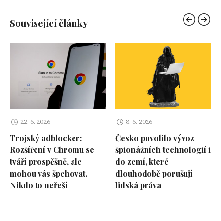
Související články
22. 6. 2026
8. 6. 2026
Trojský adblocker:
Česko povolilo vývoz
Rozšíření v Chromu se
špionážních technologií i
tváří prospěšně, ale
do zemí, které
mohou vás špehovat.
dlouhodobě porušují
Nikdo to neřeší
lidská práva