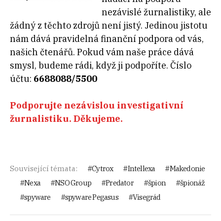
nezávislé žurnalistiky, ale
žádný z těchto zdrojů není jistý. Jedinou jistotu
nám dává pravidelná finanční podpora od vás,
našich čtenářů. Pokud vám naše práce dává
smysl, budeme rádi, když ji podpoříte. Číslo
účtu:
6688088/5500
Podporujte nezávislou investigativní
žurnalistiku. Děkujeme.
Související témata:
Cytrox
Intellexa
Makedonie
Nexa
NSO Group
Predator
špion
špionáž
spyware
spyware Pegasus
Visegrád