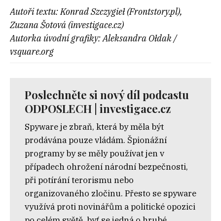
Autoři textu: Konrad Szczygieł (Frontstory.pl),
Zuzana Šotová (investigace.cz)
Autorka úvodní grafiky: Aleksandra Ołdak /
vsquare.org
Poslechněte si nový díl podcastu
ODPOSLECH | investigace.cz
Spyware je zbraň, která by měla být
prodávána pouze vládám. Špionážní
programy by se měly používat jen v
případech ohrožení národní bezpečnosti,
při potírání terorismu nebo
organizovaného zločinu. Přesto se spyware
využívá proti novinářům a politické opozici
po celém světě, byť se jedná o hrubé