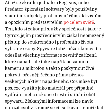
Ať už se zkrátka jednalo o Pegasus, nebo
Predator, špionážní softwary byly používány
vládními subjekty proti novinářům, aktivistům
a opozičním představitelům
po celém světě
.
Ten, kdo si zakoupil služby společnosti, jako je
Cytrox, jejím prostřednictvím získal neomezený
přístup do soukromého i profesního života
vybrané osoby. Spyware totiž může skenovat a
odesílat všechny informace zevnitř zařízení,
které napadl, ale také například zapnout
kameru a mikrofon a takto poskytnout živé
pokrytí, přesněji řečeno přímý přenos
veškerých aktivit napadeného. Což může být
posléze využito jako materiál pro případné
vydírání, nebo dokonce trestní stíhání oběti
spywaru. Získanými informacemi lze navíc
ohrozit osoby, s nimiž se cíl setkává – například