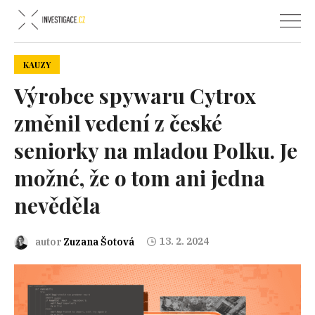
KAUZY
Výrobce spywaru Cytrox
změnil vedení z české
seniorky na mladou Polku. Je
možné, že o tom ani jedna
nevěděla
13. 2. 2024
autor
Zuzana Šotová