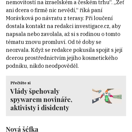
nemovitostí na izraelském a českém trhu“. „Zeť
ani dcera o firmě nic nevědí,“ říká paní
Morávková po návratu z terasy. Při loučení
dostala kontakt na redakci investigace.cz, aby
napsala nebo zavolala, až si s rodinou o tomto
tématu znovu promluví. Od té doby se
neozvala. Když se redakce pokusila spojit s její
dcerou prostřednictvím jejího kosmetického
podniku, nikdo neodpověděl.
Přečtěte si
Vlády špehovaly
spywarem novináře,
aktivisty i disidenty
Nová šéfka