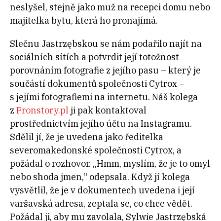
neslyšel, stejně jako muž na recepci domu nebo
majitelka bytu, která ho pronajímá.
Slečnu Jastrzębskou se nám podařilo najít na
sociálních sítích a potvrdit její totožnost
porovnáním fotografie z jejího pasu – který je
součástí dokumentů společnosti Cytrox –
s jejími fotografiemi na internetu. Náš kolega
z
Fronstory.pl
ji pak kontaktoval
prostřednictvím jejího účtu na Instagramu.
Sdělil jí, že je uvedena jako ředitelka
severomakedonské společnosti Cytrox, a
požádal o rozhovor. „Hmm, myslím, že je to omyl
nebo shoda jmen,“ odepsala. Když jí kolega
vysvětlil, že je v dokumentech uvedena i její
varšavská adresa, zeptala se, co chce vědět.
Požádal ji, aby mu zavolala, Sylwie Jastrzębská