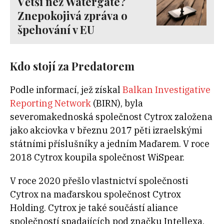
Větší než Watergate?
Znepokojivá zpráva o
špehování v EU
Kdo stojí za Predatorem
Podle informací, jež získal
Balkan Investigative
Reporting Network
(BIRN), byla
severomakednoská společnost Cytrox založena
jako akciovka v březnu 2017 pěti izraelskými
státními příslušníky a jedním Maďarem. V roce
2018 Cytrox koupila společnost WiSpear.
V roce 2020 přešlo vlastnictví společnosti
Cytrox na maďarskou společnost Cytrox
Holding. Cytrox je také součástí aliance
společností spadajících pod značku Intellexa.