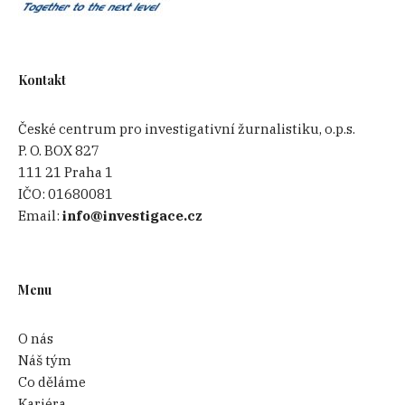
Kontakt
České centrum pro investigativní žurnalistiku, o.p.s.
P. O. BOX 827
111 21 Praha 1
IČO:
01680081
Email:
info@investigace.cz
Menu
O nás
Náš tým
Co děláme
Kariéra