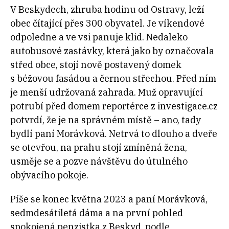
V Beskydech, zhruba hodinu od Ostravy, leží
obec čítající přes 300 obyvatel. Je víkendové
odpoledne a ve vsi panuje klid. Nedaleko
autobusové zastávky, která jako by označovala
střed obce, stojí nově postavený domek
s béžovou fasádou a černou střechou. Před ním
je menší udržovaná zahrada. Muž opravující
potrubí před domem reportérce z investigace.cz
potvrdí, že je na správném místě – ano, tady
bydlí paní Morávková. Netrvá to dlouho a dveře
se otevřou, na prahu stojí zmíněná žena,
usměje se a pozve návštěvu do útulného
obývacího pokoje.
Píše se konec května 2023 a paní Morávková,
sedmdesátiletá dáma a na první pohled
spokojená penzistka z Beskyd, podle