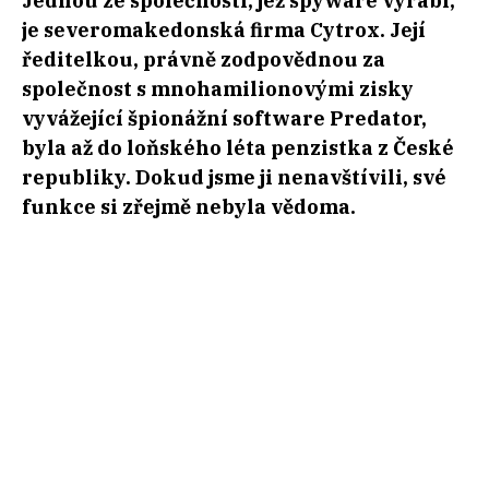
Jednou ze společností, jež spyware vyrábí,
je severomakedonská firma Cytrox. Její
ředitelkou, právně zodpovědnou za
společnost s mnohamilionovými zisky
vyvážející špionážní software Predator,
byla až do loňského léta penzistka z České
republiky. Dokud jsme ji nenavštívili, své
funkce si zřejmě nebyla vědoma.