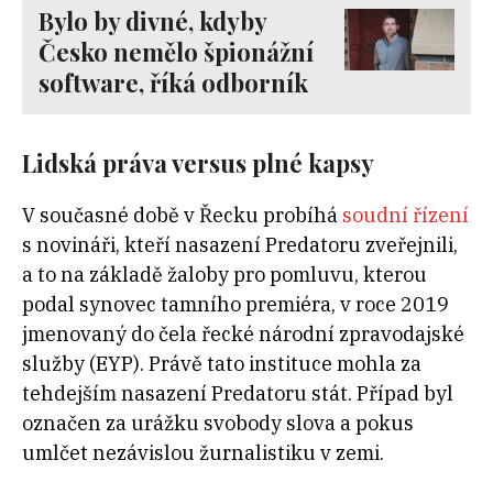
Bylo by divné, kdyby
Česko nemělo špionážní
software, říká odborník
Lidská práva versus plné kapsy
V současné době v Řecku probíhá
soudní řízení
s novináři, kteří nasazení Predatoru zveřejnili,
a to na základě žaloby pro pomluvu, kterou
podal synovec tamního premiéra, v roce 2019
jmenovaný do čela řecké národní zpravodajské
služby (EYP). Právě tato instituce mohla za
tehdejším nasazení Predatoru stát. Případ byl
označen za urážku svobody slova a pokus
umlčet nezávislou žurnalistiku v zemi.