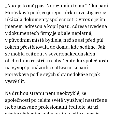
„Ano, je to můj pas. Nerozumím tomu,“ říká paní
Morávková poté, co jí reportérka investigace.cz
ukázala dokumenty společnosti Cytrox s jejím
jménem, adresou a kopií pasu. Adresa uvedená
v dokumentech firmy je už ale neplatná,
v původním místě bydlela, než se asi před půl
rokem přestěhovala do domu, kde sedíme. Jak
se mohla ocitnout v severomakedonském
obchodním rejstříku coby ředitelka společnosti
na vývoj špionážního softwaru, si paní
Morávková podle svých slov nedokáže nijak
vysvětlit.
Na druhou stranu není neobvyklé, že
společnosti po celém světě využívají nastrčené
nebo takzvané profesionální ředitele. Ať už
s jejím vědomím, nebo ne, takováto osoba je