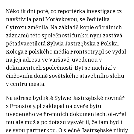
Několik dní poté, co reportérka investigace.cz
navštívila paní Morávkovou, se ředitelka
Cytroxu změnila. Na základě kopie oficiálních
záznamů této společnosti funkci nyní zastává
pětadvacetiletá Sylwia Jastrzębska z Polska.
Kolega z polského média Frontsotry.pl se vydal
na její adresu ve Varšavě, uvedenou v
dokumentech společnosti. Byt se nachází v
činžovním domě sovětského stavebního slohu
v centru města.
Na adrese bydliště Sylwie Jastrzębské novinář
z Fronstory.pl zaklepal na dveře bytu
uvedeného ve firemních dokumentech, otevřel
mu ale muž a po dotazu vysvětlil, že tam bydlí
se svou partnerkou. O slečně Jastrzębské nikdy