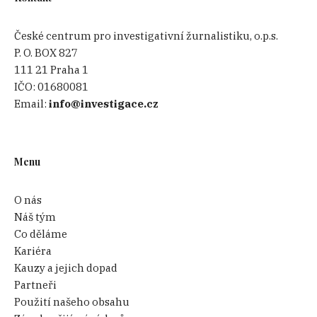
České centrum pro investigativní žurnalistiku, o.p.s.
P. O. BOX 827
111 21 Praha 1
IČO:
01680081
Email:
info@investigace.cz
Menu
O nás
Náš tým
Co děláme
Kariéra
Kauzy a jejich dopad
Partneři
Použití našeho obsahu