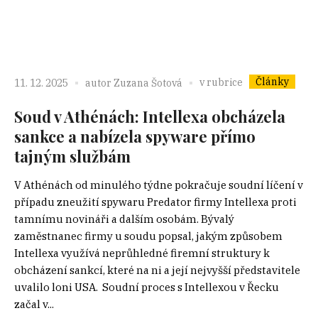
Články
v rubrice
11. 12. 2025
autor
Zuzana Šotová
Soud v Athénách: Intellexa obcházela
sankce a nabízela spyware přímo
tajným službám
V Athénách od minulého týdne pokračuje soudní líčení v
případu zneužití spywaru Predator firmy Intellexa proti
tamnímu novináři a dalším osobám. Bývalý
zaměstnanec firmy u soudu popsal, jakým způsobem
Intellexa využívá neprůhledné firemní struktury k
obcházení sankcí, které na ni a její nejvyšší představitele
uvalilo loni USA. Soudní proces s Intellexou v Řecku
začal v...