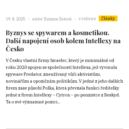
Články
v rubrice
19. 8. 2025
autor
Zuzana Šotová
Byznys se spywarem a kosmetikou.
Další napojení osob kolem Intellexy na
Česko
V Česku vlastní firmy Izraelec, který je minimálně od
roku 2020 spojen se společností Intellexa, jež vyvinula
spyware Predator, zneužívaný vůči aktivistům,
novinářům a opozičním politikům. V jedné z jeho dalších
firem zase působí Polka, která převzala funkci ředitelky
jedné z firem Intellexy – Cytrox – po penzistce z Beskyd.
Ta o své významné pozici...