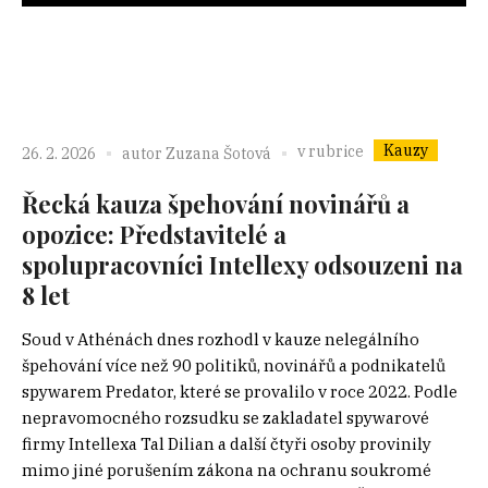
Kauzy
v rubrice
26. 2. 2026
autor
Zuzana Šotová
Řecká kauza špehování novinářů a
opozice: Představitelé a
spolupracovníci Intellexy odsouzeni na
8 let
Soud v Athénách dnes rozhodl v kauze nelegálního
špehování více než 90 politiků, novinářů a podnikatelů
spywarem Predator, které se provalilo v roce 2022. Podle
nepravomocného rozsudku se zakladatel spywarové
firmy Intellexa Tal Dilian a další čtyři osoby provinily
mimo jiné porušením zákona na ochranu soukromé