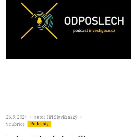
26. 9. 2024
autor
Jiří Slavičínský
Podcasty
v rubrice