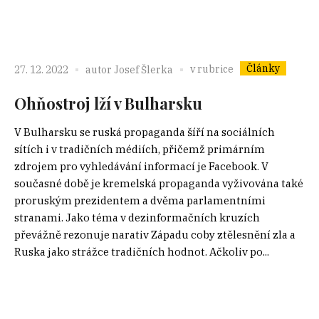
Články
v rubrice
27. 12. 2022
autor
Josef Šlerka
Ohňostroj lží v Bulharsku
V Bulharsku se ruská propaganda šíří na sociálních
sítích i v tradičních médiích, přičemž primárním
zdrojem pro vyhledávání informací je Facebook. V
současné době je kremelská propaganda vyživována také
proruským prezidentem a dvěma parlamentními
stranami. Jako téma v dezinformačních kruzích
převážně rezonuje narativ Západu coby ztělesnění zla a
Ruska jako strážce tradičních hodnot. Ačkoliv po...