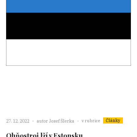
Články
v rubrice
27. 12. 2022
autor
Josef Šlerka
Ohňostroj lží v Estonsku