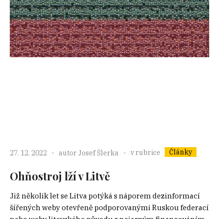
Články
v rubrice
27. 12. 2022
autor
Josef Šlerka
Ohňostroj lží v Litvě
Již několik let se Litva potýká s náporem dezinformací
šířených weby otevřeně podporovanými Ruskou federací