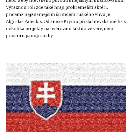
nebo weby litevského původu s nejasným financováním.
Výraznou roli zde také hrají prokremelští aktéři,
přičemž nejznámějším šiřitelem ruského vlivu je
Algirdas Paleckis. Od anexe Krymu přišla litevská média s
několika projekty na ověřování faktů a ve veřejném
prostoru panují snahy...