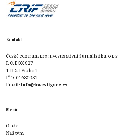
Kontakt
České centrum pro investigativní žurnalistiku, o.p.s.
P. O. BOX 827
111 21 Praha 1
IČO:
01680081
Email:
info@investigace.cz
Menu
O nás
Náš tým