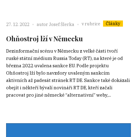
Články
v rubrice
27. 12. 2022
autor
Josef Šlerka
Ohňostroj lží v Německu
Dezinformační scénu v Německu z velké části tvoří
ruské státní médium Russia Today (RT), na které je od
března 2022 uvalena sankce EU. Podle projektu
Ohňostroj lží bylo navzdory uvaleným sankcím
aktivních až padesát stránek RT DE. Sankce také dokázali
obejít i někteří bývalí novináři RT DE, kteří začali
pracovat pro jiné německé “alternativní” weby,...