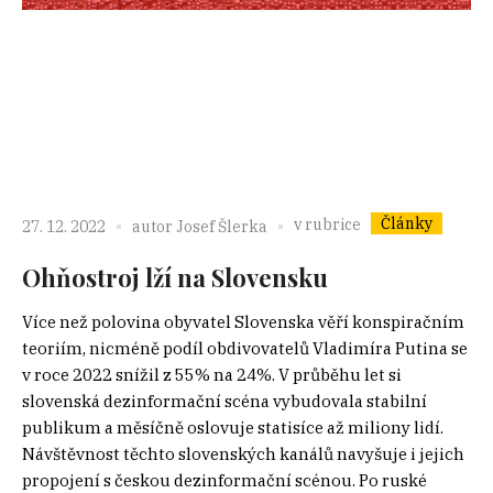
Články
v rubrice
27. 12. 2022
autor
Josef Šlerka
Ohňostroj lží na Slovensku
Více než polovina obyvatel Slovenska věří konspiračním
teoriím, nicméně podíl obdivovatelů Vladimíra Putina se
v roce 2022 snížil z 55% na 24%. V průběhu let si
slovenská dezinformační scéna vybudovala stabilní
publikum a měsíčně oslovuje statisíce až miliony lidí.
Návštěvnost těchto slovenských kanálů navyšuje i jejich
propojení s českou dezinformační scénou. Po ruské