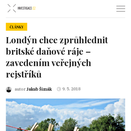
ČLÁNKY
Londýn chce zprůhlednit
britské daňové ráje –
zavedením veřejných
rejstříků
9. 5. 2018
autor
Jakub Šimák