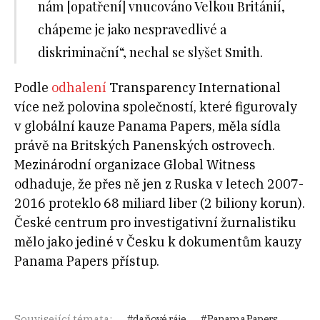
nám
[opatření] vnucováno Velkou Británií,
chápeme je jako nespravedlivé a
diskriminační“, nechal se slyšet Smith.
Podle
odhalení
Transparency International
více než polovina společností, které figurovaly
v globální kauze Panama Papers, měla sídla
právě na Britských Panenských ostrovech.
Mezinárodní organizace Global Witness
odhaduje, že přes ně jen z Ruska v letech 2007-
2016 proteklo 68 miliard liber (2 biliony korun).
České centrum pro investigativní žurnalistiku
mělo jako jediné v Česku k dokumentům kauzy
Panama Papers přístup.
Související témata:
daňové ráje
Panama Papers