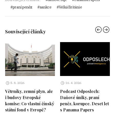
praní peněz
sankce
Velká Británie
Související články
5. 8. 2026
16. 4. 2026
Větrníky, zemní plyn, ale
Podcast Odposlech:
i budovy Evropské
Daňové úniky, praní
komise: Co vlastní čínský
peněz, korupce. Deset let
státní fond v Evropě?
s Panama Papers