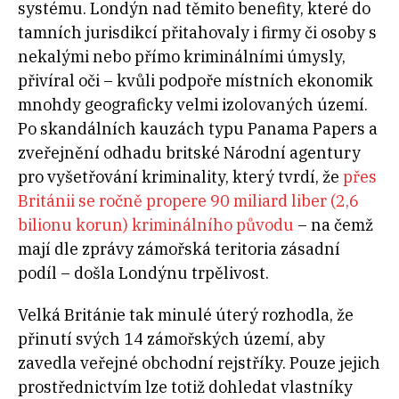
systému. Londýn nad těmito benefity, které do
tamních jurisdikcí přitahovaly i firmy či osoby s
nekalými nebo přímo kriminálními úmysly,
přivíral oči – kvůli podpoře místních ekonomik
mnohdy geograficky velmi izolovaných území.
Po skandálních kauzách typu Panama Papers a
zveřejnění odhadu britské Národní agentury
pro vyšetřování kriminality, který tvrdí, že
přes
Británii se ročně propere 90 miliard liber (2,6
bilionu korun) kriminálního původu
– na čemž
mají dle zprávy zámořská teritoria zásadní
podíl – došla Londýnu trpělivost.
Velká Británie tak minulé úterý rozhodla, že
přinutí svých 14 zámořských území, aby
zavedla veřejné obchodní rejstříky. Pouze jejich
prostřednictvím lze totiž dohledat vlastníky