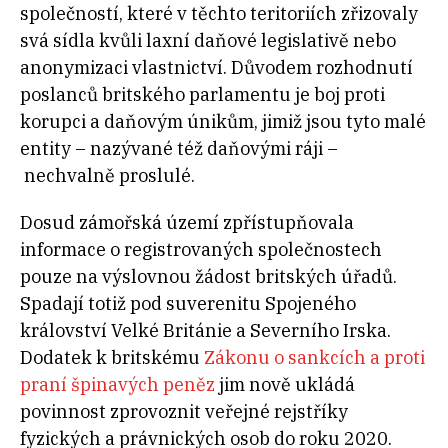
společností, které v těchto teritoriích zřizovaly
svá sídla kvůli laxní daňové legislativě nebo
anonymizaci vlastnictví. Důvodem rozhodnutí
poslanců britského parlamentu je boj proti
korupci a daňovým únikům, jimiž jsou tyto malé
entity – nazývané též daňovými ráji –
nechvalně proslulé.
Dosud zámořská území zpřístupňovala
informace o registrovaných společnostech
pouze na výslovnou žádost britských úřadů.
Spadají totiž pod suverenitu Spojeného
království Velké Británie a Severního Irska.
Dodatek k britskému
Zákonu o sankcích a proti
praní špinavých peněz
jim nově ukládá
povinnost zprovoznit veřejné rejstříky
fyzických a právnických osob do roku 2020.