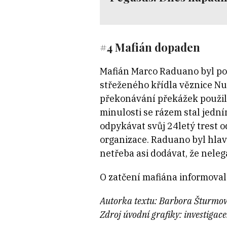
#4 Mafián dopaden
Mafián Marco Raduano byl po 
střeženého křídla věznice Nu
překonávání překážek použil 
minulosti se rázem stal jedn
odpykávat svůj 24letý trest o
organizace. Raduano byl hlav
netřeba asi dodávat, že neleg
O zatčení mafiána informova
Autorka textu: Barbora Šturmo
Zdroj úvodní grafiky: investigace