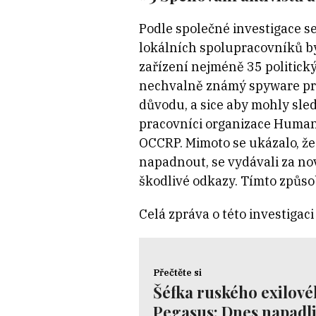
Podle společné investigace s
lokálních spolupracovníků b
zařízení nejméně 35 politický
nechvalně známý spyware pro
důvodu, a sice aby mohly sledo
pracovníci organizace Human
OCCRP. Mimoto se ukázalo, že
napadnout, se vydávali za nov
škodlivé odkazy. Tímto způso
Celá zpráva o této investigac
Přečtěte si
Šéfka ruského exilov
Pegasus: Dnes napadli