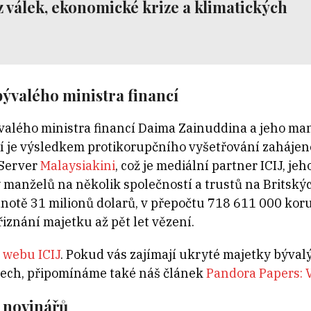
í z válek, ekonomické krize a klimatických
bývalého ministra financí
ývalého ministra financí Daima Zainuddina a jeho m
 je výsledkem protikorupčního vyšetřování zahájené
 Server
Malaysiakini
, což je mediální partner ICIJ, jeh
by manželů na několik společností a trustů na Britsk
dnotě 31 milionů dolarů, v přepočtu 718 611 000 ko
řiznání majetku až pět let vězení.
a
webu ICIJ
. Pokud vás zajímají ukryté majetky býval
ech, připomínáme také náš článek
Pandora Papers: V
a novinářů