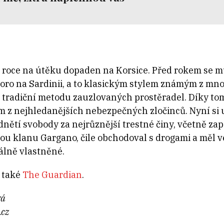
roce na útěku dopaden na Korsice. Před rokem se mu
oro na Sardinii, a to klasickým stylem známým z mn
tradiční metodu zauzlovaných prostěradel. Díky tom
ím z nejhledanějších nebezpečných zločinců. Nyní si 
dnětí svobody za nejrůznější trestné činy, včetně za
ou klanu Gargano, čile obchodoval s drogami a měl 
álně vlastněné.
l také
The Guardian
.
vá
.cz