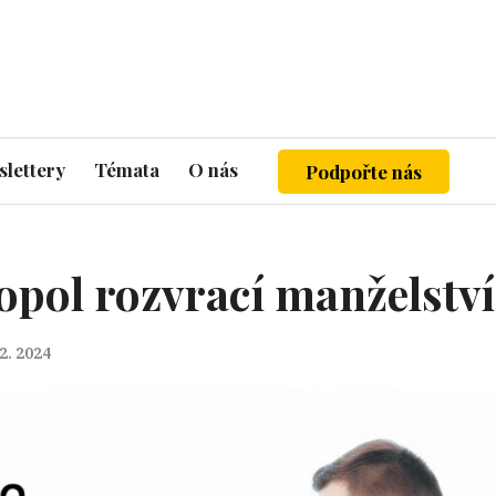
lettery
Témata
O nás
Podpořte nás
opol rozvrací manželství
 2. 2024