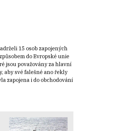
zadrželi 15 osob zapojených
to způsobem do Evropské unie
eré jsou považovány za hlavní
, aby své falešné ano řekly
yla zapojena i do obchodování