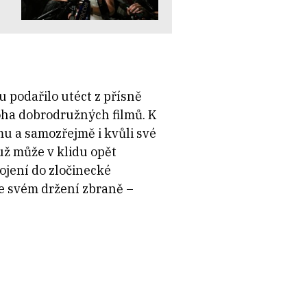
 podařilo utéct z přísně
oha dobrodružných filmů. K
u a samozřejmě i kvůli své
už může v klidu opět
pojení do zločinecké
ve svém držení zbraně –