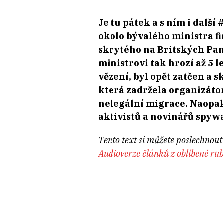
Je tu pátek a s ním i dalš
okolo bývalého ministra fi
skrytého na Britských Pan
ministrovi tak hrozí až 5 
vězení, byl opět zatčen a 
která zadržela organizátor
nelegální migrace. Naopak
aktivistů a novinářů spy
Tento text si můžete poslechnout 
Audioverze článků z oblíbené rub