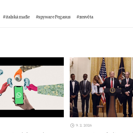
italská mafie
spyware Pegasus
zesvěta
9. 2. 2026