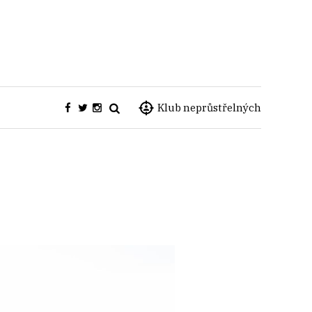
Klub neprůstřelných