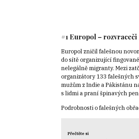
#1 Europol – rozvraceči
Europol zničil falešnou novo
do sítě organizující fingova
nelegálně migranty. Mezi zat
organizátory 133 falešných sv
mužům z Indie a Pákistánu na
s lidmi a praní špinavých pen
Podrobnosti o falešných obř
Přečtěte si