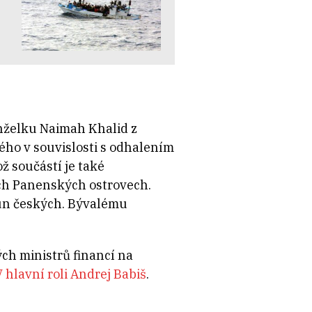
anželku Naimah Khalid z
ho v souvislosti s odhalením
ož součástí je také
ých Panenských ostrovech.
run českých. Bývalému
ých ministrů financí na
 hlavní roli Andrej Babiš
.