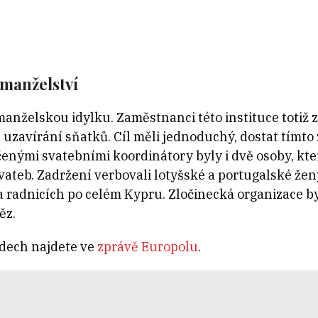
 manželství
manželskou idylku. Zaměstnanci této instituce totiž 
né uzavírání sňatků. Cíl měli jednoduchý, dostat tím
čenými svatebními koordinátory byly i dvě osoby, kt
ateb. Zadržení verbovali lotyšské a portugalské ženy
 radnicích po celém Kypru. Zločinecká organizace b
ěz.
adech najdete ve
zprávě Europolu
.