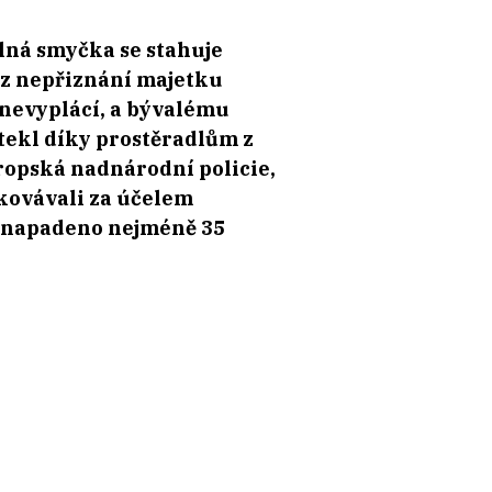
slná smyčka se stahuje
n z nepřiznání majetku
nevyplácí, a bývalému
utekl díky prostěradlům z
vropská nadnárodní policie,
dkovávali za účelem
o napadeno nejméně 35