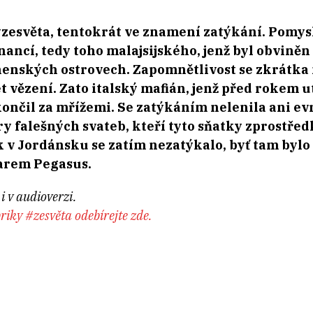
í #zesvěta, tentokrát ve znamení zatýkání. Pomy
nancí, tedy toho malajsijského, jenž byl obvině
enských ostrovech. Zapomnětlivost se zkrátka 
let vězení. Zato italský mafián, jenž před rokem 
skončil za mřížemi. Se zatýkáním nelenila ani e
y falešných svateb, kteří tyto sňatky zprostře
 v Jordánsku se zatím nezatýkalo, byť tam byl
warem Pegasus.
i v audioverzi.
riky #zesvěta odebírejte zde.