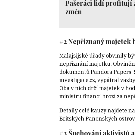
Pašeráci lidí profituj
změn
#2 Nepřiznaný majetek 
Malajsijské úřady obvinily b
nepřiznání majetku. Obvinění
dokumentů Pandora Papers.
investigace.cz, vypátral vaz
Oba v nich drží majetek v ho
ministru financí hrozí za nep
Detaily celé kauzy najdete n
Britských Panenských ostrov
#3 Špehování aktivistů 