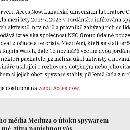
erveru Acces Now, kanadské univerzitní laboratoře C
yla mezi lety 2019 a 2023 v Jordánsku infikována s
ch aktivistů, novinářů a právníků zabývajících se li
dává izraelská společnost NSO Group údajně pouze 
vat zločince a teroristy. Mezi těmi, kteří se stali ter
 Rights Watch, dále 16 novinářů včetně dvou jordán
 někteří pachatelé, již měli za úkol aktivisty a nov
ináře usilující o rozhovor s dotyčným nebo jeho citac
bem si jejich oběti spyware stáhly, přičemž řada z n
i je dostupná na
webu Acces now
.
ého média Meduza o útoku spywarem
 mě, zítra napíchnou vás