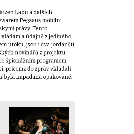
itizen Labu a dalších
pywarem Pegasus mobilní
dskými právy. Tento
vládám a údajně z jediného
čem útoku, jsou i dva jordánští
ských novinářů z projektu
ináře špionážním programem
i, přičemž do zpráv vkládali
ich byla napadána opakovaně.