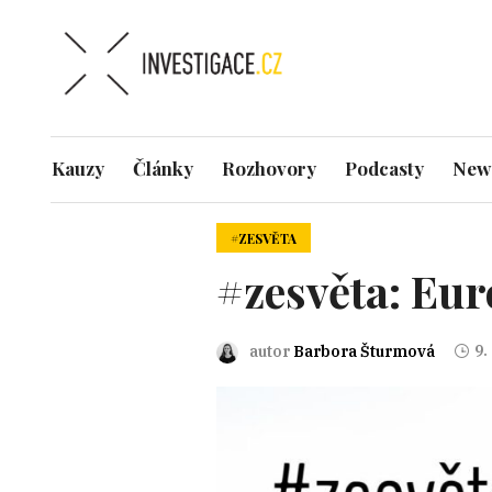
Kauzy
Články
Rozhovory
Podcasty
News
#ZESVĚTA
#zesvěta: Eur
9.
autor
Barbora Šturmová