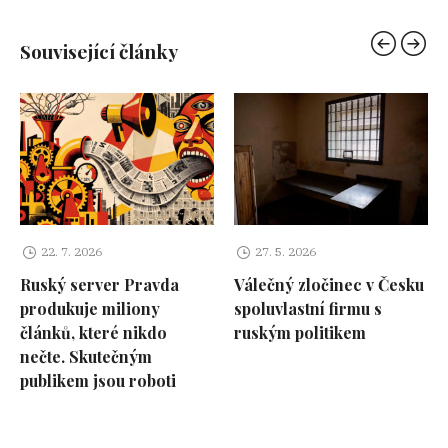
Související články
22. 7. 2026
27. 5. 2026
Ruský server Pravda
Válečný zločinec v Česku
produkuje miliony
spoluvlastní firmu s
článků, které nikdo
ruským politikem
nečte. Skutečným
publikem jsou roboti