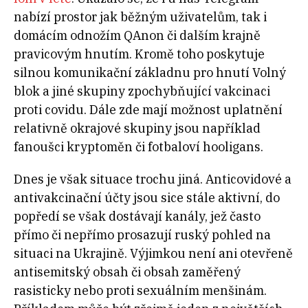
nabízí prostor jak běžným uživatelům, tak i
domácím odnožím QAnon či dalším krajně
pravicovým hnutím. Kromě toho poskytuje
silnou komunikační základnu pro hnutí Volný
blok a jiné skupiny zpochybňující vakcinaci
proti covidu. Dále zde mají možnost uplatnění
relativně okrajové skupiny jsou například
fanoušci kryptoměn či fotbaloví hooligans.
Dnes je však situace trochu jiná. Anticovidové a
antivakcinační účty jsou sice stále aktivní, do
popředí se však dostávají kanály, jež často
přímo či nepřímo prosazují ruský pohled na
situaci na Ukrajině. Výjimkou není ani otevřeně
antisemitský obsah či obsah zaměřený
rasisticky nebo proti sexuálním menšinám.