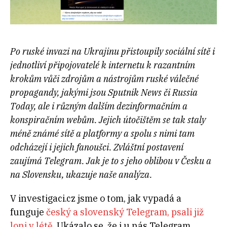
Po ruské invazi na Ukrajinu přistoupily sociální sítě i
jednotliví připojovatelé k internetu k razantním
krokům vůči zdrojům a nástrojům ruské válečné
propagandy, jakými jsou Sputnik News či Russia
Today, ale i různým dalším dezinformačním a
konspiračním webům. Jejich útočištěm se tak staly
méně známé sítě a platformy a spolu s nimi tam
odcházejí i jejich fanoušci. Zvláštní postavení
zaujímá Telegram. Jak je to s jeho oblibou v Česku a
na Slovensku, ukazuje naše analýza.
V investigaci.cz jsme o tom, jak vypadá a
funguje
český a slovenský Telegram, psali již
loni v létě
. Ukázalo se, že i u nás Telegram