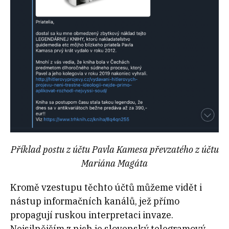
Příklad postu z účtu Pavla Kamesa převzatého z účtu
Mariána Magáta
Kromě vzestupu těchto účtů můžeme vidět i
nástup informačních kanálů, jež přímo
propagují ruskou interpretaci invaze.
Nejsilnějším z nich je slovenský telegramový