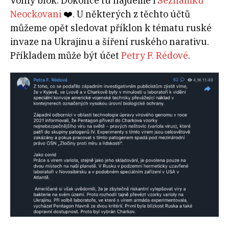
Volný blok. Dokonce tu najdeme i
Seznamku
Neockovani
❤️. U některých z těchto účtů
můžeme opět sledovat příklon k tématu ruské
invaze na Ukrajinu a šíření ruského narativu.
Příkladem může být účet
Petry F. Rédové
.