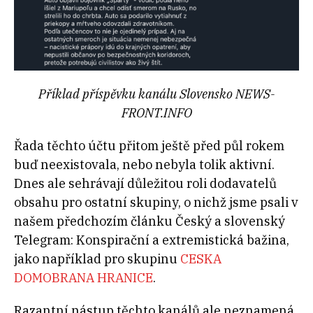
Příklad příspěvku kanálu Slovensko NEWS-
FRONT.INFO
Řada těchto účtu přitom ještě před půl rokem
buď neexistovala, nebo nebyla tolik aktivní.
Dnes ale sehrávají důležitou roli dodavatelů
obsahu pro ostatní skupiny, o nichž jsme psali v
našem předchozím článku Český a slovenský
Telegram: Konspirační a extremistická bažina,
jako například pro skupinu
CESKA
DOMOBRANA HRANICE
.
Razantní nástup těchto kanálů ale neznamená,