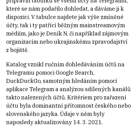
připravili tabulku se všemi účty na Telegramu,
které se nám podařilo dohledat, a dáváme ji k
dispozici. V tabulce najdete jak výše zmíněné
účty, tak i ty patřící běžným mainstreamovým
médiím, jako je Deník N, či například zájmovým
organizacím nebo ukrajinskému zpravodajství
z bojiště.
Katalog vznikl ručním dohledáváním účtů na
Telegramu pomoci Google Search,
DuckDuckGo, samotným hledáním pomocí
aplikace Telegram a analýzou sdílených kanálů
takto nalezených účtů. Kritériem pro zařazení
účtu byla dominantní přítomnost českého nebo
slovenského jazyka. Údaje v něm byly
naposledy aktualizovány 14. 3. 2021.