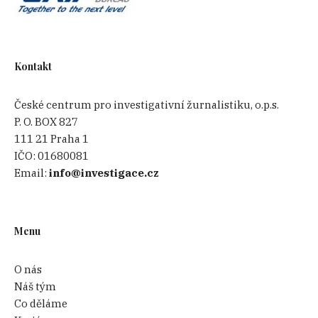
Kontakt
České centrum pro investigativní žurnalistiku, o.p.s.
P. O. BOX 827
111 21 Praha 1
IČO:
01680081
Email:
info@investigace.cz
Menu
O nás
Náš tým
Co děláme