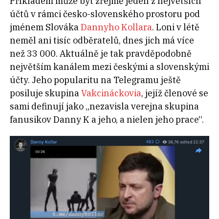
Příkladem může být zřejmě jeden z největších
účtů v rámci česko-slovenského prostoru pod
jménem Slováka
Dannyho Kollara
. Loni v létě
neměl ani tisíc odběratelů, dnes jich má více
než 33 000. Aktuálně je tak pravděpodobně
největším kanálem mezi českými a slovenskými
účty. Jeho popularitu na Telegramu ještě
posiluje skupina
Vakcináckovia
, jejíž členové se
sami definují jako „nezavisla verejna skupina
fanusikov Danny K a jeho, a nielen jeho prace“.