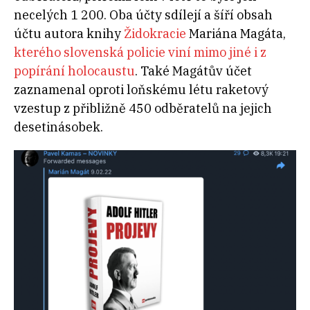
necelých 1 200. Oba účty sdílejí a šíří obsah
účtu autora knihy
Židokracie
Mariána Magáta,
kterého slovenská policie viní mimo jiné i z
popírání holocaustu
. Také Magátův účet
zaznamenal oproti loňskému létu raketový
vzestup z přibližně 450 odběratelů na jejich
desetinásobek.