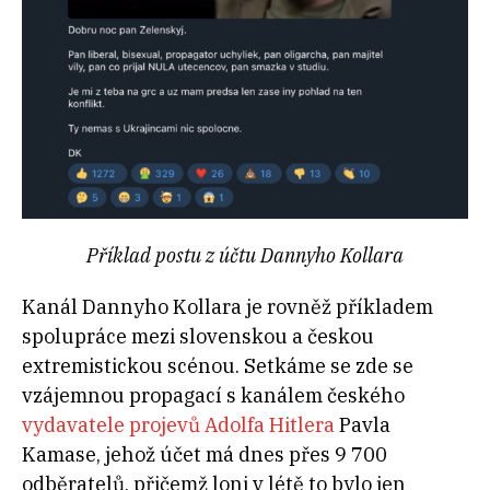
Příklad postu z účtu Dannyho Kollara
Kanál Dannyho Kollara je rovněž příkladem
spolupráce mezi slovenskou a českou
extremistickou scénou. Setkáme se zde se
vzájemnou propagací s kanálem českého
vydavatele projevů Adolfa Hitlera
Pavla
Kamase, jehož účet má dnes přes 9 700
odběratelů, přičemž loni v létě to bylo jen