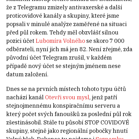
že z Telegramu zmizely antivaxerské a další
proticovidové kanály a skupiny, které jsme
popsali v minulé analýze zaměřené na situaci
před půl rokem. Tehdy měl obzvlášť silnou
pozici účet
Lubomíra Volného
se skoro 7 000
odběrateli, nyní jich má jen 82. Není zřejmé, zda
původní účet Telegram zrušil, v každém
případě nový účet se stejným jménem nese
datum založení.
Dnes se na prvních místech tohoto typu účtů
nachází kanál
Otevři svou mysl
, jenž patří
stejnojmennému konspiračnímu serveru a
který počet svých fanoušků za poslední půl rok
zšestinásobil. Stále tu působí STOP COVIDOVÉ
skupiny, stejně jako regionální pobočky hnutí