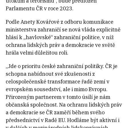
útokům a terorismu“, bude předložen
Parlamentu ČR v roce 2023.
Podle Anety Kovářové z odboru komunikace
ministerstva zahraničí se nová vláda explicitně
hlásí k „havlovské“ zahraniční politice, v níž
ochrana lidských práv a demokracie ve světě
hrála velmi důležitou roli.
„Jde o prioritu české zahraniční politiky. ČR je
schopna nabídnout své zkušenosti z
celospolečenské transformace řadě zemí v
evropském sousedství, ale i mimo Evropu.
Přirozeným partnerem v tomto úsilí je nám
občanská společnost. Na ochranu lidských práv
a demokracie se ČR zaměří během svého
předsednictví v Radě EU. Hodláme být aktivní i
v dalších v mezinárodních lidskoprávních