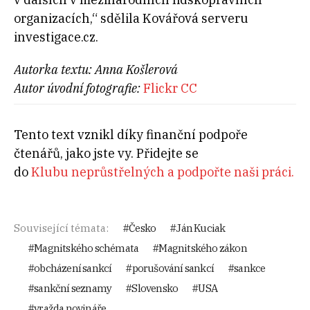
organizacích,“ sdělila Kovářová serveru
investigace.cz.
Autorka textu: Anna Košlerová
Autor úvodní fotografie:
Flickr CC
Tento text vznikl díky finanční podpoře
čtenářů, jako jste vy. Přidejte se
do
Klubu neprůstřelných a podpořte naši práci.
Související témata:
Česko
Ján Kuciak
Magnitského schémata
Magnitského zákon
obcházení sankcí
porušování sankcí
sankce
sankční seznamy
Slovensko
USA
vražda novináře