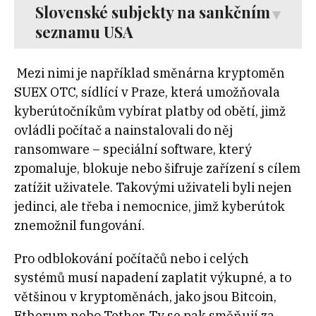
Slovenské subjekty na sankčním
seznamu USA
Mezi nimi je například směnárna kryptoměn
SUEX OTC, sídlící v Praze, která umožňovala
kyberútočníkům vybírat platby od obětí, jimž
ovládli počítač a nainstalovali do něj
ransomware – speciální software, který
zpomaluje, blokuje nebo šifruje zařízení s cílem
zatížit uživatele. Takovými uživateli byli nejen
jedinci, ale třeba i nemocnice, jimž kyberútok
znemožnil fungování.
Pro odblokování počítačů nebo i celých
systémů musí napadení zaplatit výkupné, a to
většinou v kryptoměnách, jako jsou Bitcoin,
Etherum nebo Tether. Ty se pak směňují za