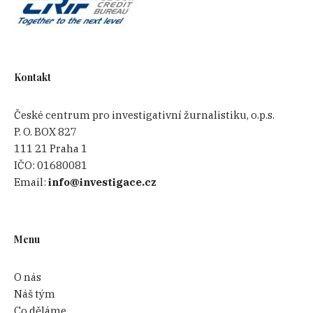
Kontakt
České centrum pro investigativní žurnalistiku, o.p.s.
P. O. BOX 827
111 21 Praha 1
IČO:
01680081
Email:
info@investigace.cz
Menu
O nás
Náš tým
Co děláme