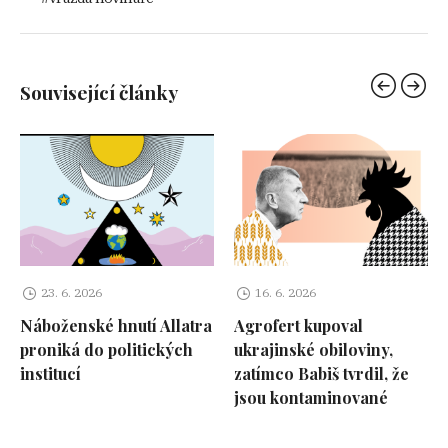
Související články
23. 6. 2026
16. 6. 2026
Náboženské hnutí Allatra
Agrofert kupoval
proniká do politických
ukrajinské obiloviny,
institucí
zatímco Babiš tvrdil, že
jsou kontaminované