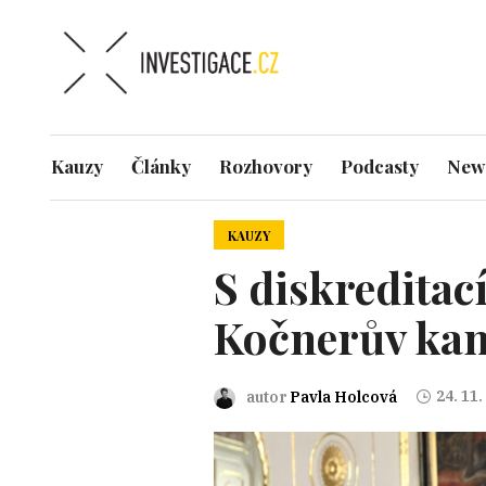
Kauzy
Články
Rozhovory
Podcasty
News
KAUZY
S diskreditac
Kočnerův ka
24. 11.
autor
Pavla Holcová