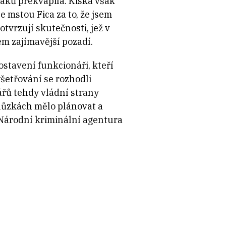
áků překvapila. Kiska však
e mstou Fica za to, že jsem
tvrzují skutečnosti, jež v
m zajímavější pozadí.
postavení funkcionáři, kteří
šetřování se rozhodli
nářů tehdy vládní strany
hůzkách mělo plánovat a
 Národní kriminální agentura