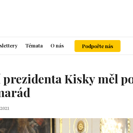
lettery
Témata
O nás
Podpořte nás
í prezidenta Kisky měl p
marád
 2021