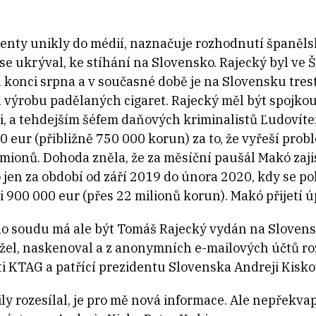
nty unikly do médií, naznačuje rozhodnutí španěl
se ukrýval, ke stíhání na Slovensko. Rajecký byl ve
 konci srpna a v současné době je na Slovensku tres
 výrobu padělaných cigaret. Rajecký měl být spojkou 
li, a tehdejším šéfem daňových kriminalistů Ľudov
0 eur (přibližně 750 000 korun) za to, že vyřeší pr
mionů. Dohoda zněla, že za měsíční paušál Makó zaji
o jen za období od září 2019 do února 2020, kdy se pol
i 900 000 eur (přes 22 milionů korun). Makó přijetí ú
 soudu má ale být Tomáš Rajecký vydán na Slovensko
žel, naskenoval a z anonymních e-mailových účtů r
ti KTAG a patřící prezidentu Slovenska Andreji Kiskov
ily rozesílal, je pro mě nová informace. Ale nepřekv