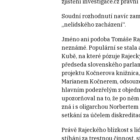
zjištění investigace.cz právn
Soudní rozhodnutí navíc zamí
„nelidského zacházení“.
Jméno ani podoba Tomáše Raj
neznámé. Populární se stala a
Kubě, na které pózuje Rajeck
předseda slovenského parlame
projektu Kočnerova knižnica, 
Marianem Kočnerem, odsou
hlavním podezřelým z objedn
upozorňoval na to, že po něm 
zná i s oligarchou Norberte
setkání za účelem diskreditac
Právě Rajeckého blízkost s li
stíháni za trestnou činnost, s