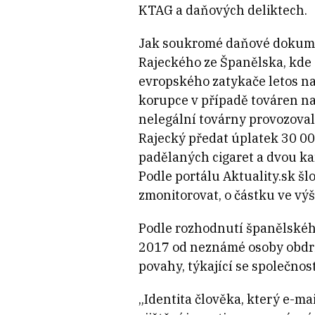
KTAG a daňových deliktech.
Jak soukromé daňové dokume
Rajeckého ze Španělska, kde 
evropského zatykače letos na
korupce v případě továren na
nelegální továrny provozova
Rajecký předat úplatek 30 00
padělaných cigaret a dvou ka
Podle portálu Aktuality.sk šl
zmonitorovat, o částku ve výš
Podle rozhodnutí španělského
2017 od neznámé osoby obdr
povahy, týkající se společnos
„Identita člověka, který e-ma