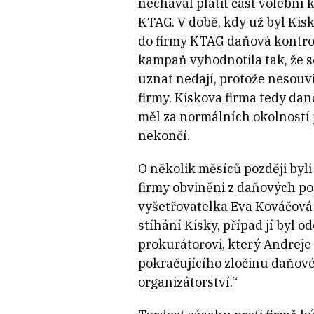
nechával platit část volební
KTAG. V době, kdy už byl Kisk
do firmy KTAG daňová kontro
kampaň vyhodnotila tak, že s
uznat nedají, protože nesouvi
firmy. Kiskova firma tedy dan
měl za normálních okolností 
nekončí.
O několik měsíců později byli 
firmy obviněni z daňových p
vyšetřovatelka Eva Kováčová
stíhání Kisky, případ jí byl o
prokurátorovi, který Andreje
pokračujícího zločinu daňov
organizátorství.“