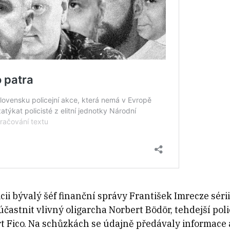
icii bývalý šéf finanční správy František Imrecze sér
účastnit vlivný oligarcha Norbert Bödör, tehdejší pol
rt Fico. Na schůzkách se údajně předávaly informace