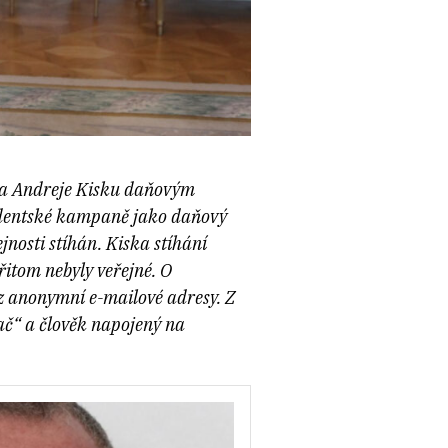
nta Andreje Kisku daňovým
identské kampaně jako daňový
nosti stíhán. Kiska stíhání
itom nebyly veřejné. O
z anonymní e-mailové adresy. Z
ač“ a člověk napojený na