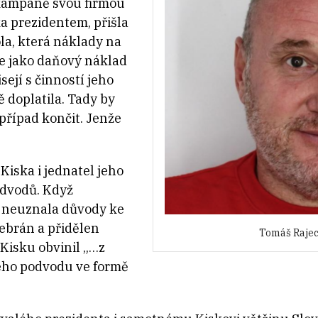
 kampaně svou firmou
a prezidentem, přišla
la, která náklady na
e jako daňový náklad
sejí s činností jeho
ě doplatila. Tady by
případ končit. Jenže
Kiska i jednatel jeho
odvodů. Když
 neuznala důvody ke
debrán a přidělen
Tomáš Rajeck
 Kisku obvinil „…z
ého podvodu ve formě