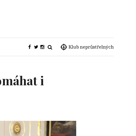
Klub neprůstřelných
omáhat i