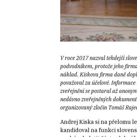
V roce 2017 nazval tehdejší slo
podvodníkem, protože jeho firm
náklad. Kiskova firma daně dopla
považoval za účelové. Informace
zveřejnění se postaral až anony
nedávno zveřejněných dokumentů 
organizovaný zločin Tomáš Raje
Andrej Kiska si na přelomu l
kandidoval na funkci sloven