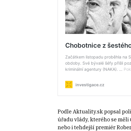
Podle Aktuality.sk popsal pol
úřadu vlády, kterého se měli 
nebo i tehdejší premiér Robe