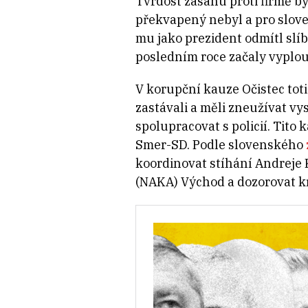
Tvrdost zásahu proti firmě b
překvapený nebyl a pro sloven
mu jako prezident odmítl slíb
posledním roce začaly vyplou
V korupční kauze Očistec totiž
zastávali a měli zneužívat v
spolupracovat s policií. Tito 
Smer-SD. Podle slovenského
koordinovat stíhání Andreje 
(NAKA) Východ a dozorovat kra