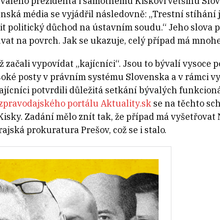
ývalého prezidenta i samotnému Kiskovi většinu Slov
ská média se vyjádřil následovně: „Trestní stíhání j
it politický důchod na ústavním soudu.“ Jeho slova po
vat na povrch. Jak se ukazuje, celý případ má mnohe
 začali vypovídat „kajícníci“. Jsou to bývalí vysoce 
ysoké posty v právním systému Slovenska a v rámci vy
kajícníci potvrdili důležitá setkání bývalých funkcio
zpravodajského portálu Aktuality.sk
se na těchto sc
Kisky. Zadání mělo znít tak, že případ má vyšetřovat
jská prokuratura Prešov, což se i stalo.