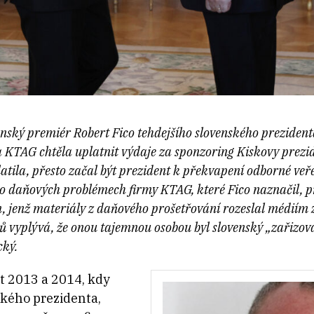
venský premiér Robert Fico tehdejšího slovenského prezide
a KTAG chtěla uplatnit výdaje za sponzoring Kiskovy prez
tila, přesto začal být prezident k překvapení odborné veřej
 o daňových problémech firmy KTAG, které Fico naznačil, př
m, jenž materiály z daňového prošetřování rozeslal médiím 
vyplývá, že onou tajemnou osobou byl slovenský „zařizov
cký.
et 2013 a 2014, kdy
ského prezidenta,