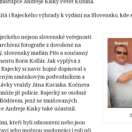
í zástupce Andreje Kisky Peter Kubina.
tá i Rajeckého výhrady k vydání na Slovensko, kde 
eckého nejsou slovenské veřejnosti
rchivní fotografie z dovolené na
ý, slovenský mafián Piťo a současný
ntu Boris Kollár. Jak vyplývá z
Rajecký si navíc hojně dopisoval s
zeným směnkovým podvodníkem a
ávky vraždy Jána Kuciaka. Kočnera
může jít policie. Rajecký se osobně
m Bödörem, jenž se zmiňovaných
e Andreje Kisky také účastnil.
Z
dmi, kteří byli odsouzeni nebo jsou
taví jeho možnou spolupráci i roli při