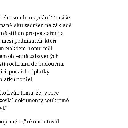
ského soudu o vydání Tomáše
 Španělsku zadržen na základě
tně stíhán pro podezření z
mezi podnikateli, kteří
ítem Makóem. Tomu měl
oblém ohledně zabavených
stí i ochranu do budoucna.
icii podařilo úplatky
platků popřel.
 kvůli tomu, že „v roce
ozeslal dokumenty soukromé
i.“
apuje mě to,“ okomentoval