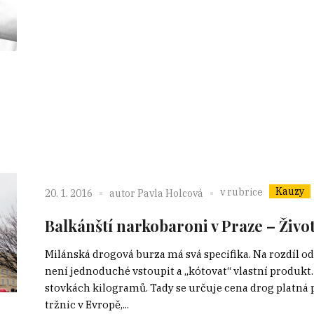
Kauzy
v rubrice
20. 1. 2016
autor
Pavla Holcová
Balkánští narkobaroni v Praze – Život
Milánská drogová burza má svá specifika. Na rozdíl o
není jednoduché vstoupit a „kótovat“ vlastní produkt.
stovkách kilogramů. Tady se určuje cena drog platná 
tržnic v Evropě,...