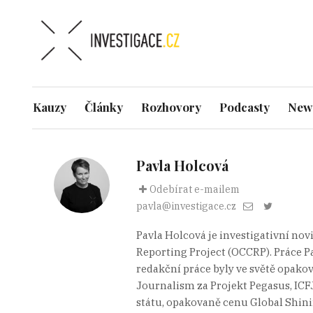
Kauzy
Články
Rozhovory
Podcasty
News
Pavla Holcová
Odebírat e-mailem
pavla@investigace.cz
Pavla Holcová je investigativní no
Reporting Project (OCCRP). Práce P
redakční práce byly ve světě opako
Journalism za Projekt Pegasus, IC
státu, opakovaně cenu Global Shin