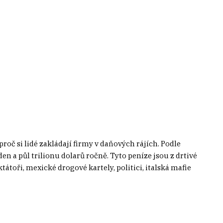
roč si lidé zakládají firmy v daňových rájích. Podle
en a půl trilionu dolarů ročně. Tyto peníze jsou z drtivé
iktátoři, mexické drogové kartely, politici, italská mafie