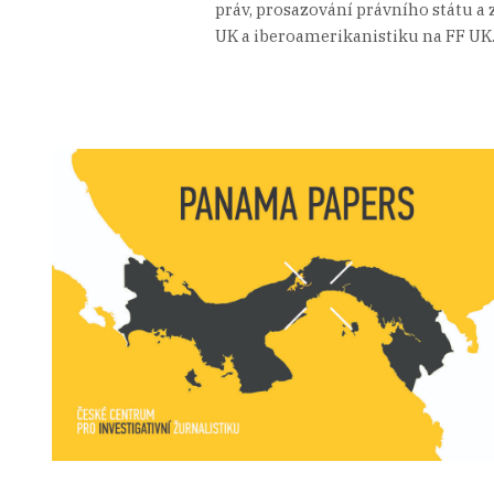
práv, prosazování právního státu a 
UK a iberoamerikanistiku na FF UK. 