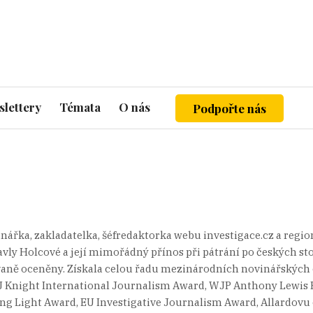
lettery
Témata
O nás
Podpořte nás
vinářka, zakladatelka, šéfredaktorka webu investigace.cz a reg
avly Holcové a její mimořádný přínos při pátrání po českých 
vaně oceněny. Získala celou řadu mezinárodních novinářských c
FJ Knight International Journalism Award, WJP Anthony Lewis P
ing Light Award, EU Investigative Journalism Award, Allardovu