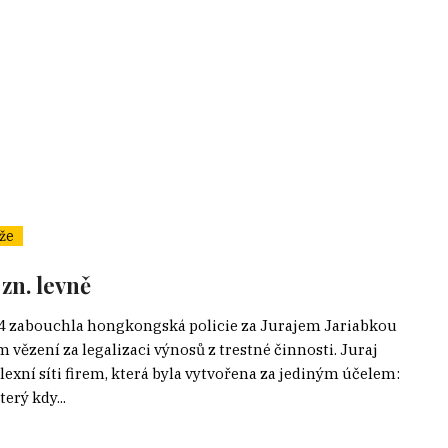
že
zn. levně
14 zabouchla hongkongská policie za Jurajem Jariabkou
vězení za legalizaci výnosů z trestné činnosti. Juraj
exní síti firem, která byla vytvořena za jediným účelem:
erý kdy...