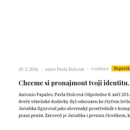
Reportá
v rubrice
29. 2. 2016
autor
Pavla Holcová
Chceme si pronajmout tvoji identitu, 
Antonio Papaleo, Pavla Holcová Odpoledne 8. září 20
dveře vězeňské dodávky. Byl odsouzen ke čtyřem letům 
Jariabka figuroval jako slovenský prostředník v kompl
praní peněz. Zároveň je Jariabka i prvním člověkem, kt