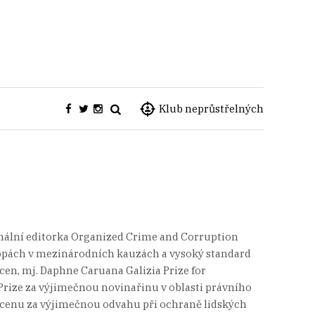
Klub neprůstřelných
ionální editorka Organized Crime and Corruption
stopách v mezinárodních kauzách a vysoký standard
en, mj. Daphne Caruana Galizia Prize for
rize za výjimečnou novinařinu v oblasti právního
 cenu za výjimečnou odvahu při ochraně lidských