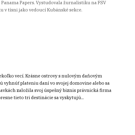
zu Panama Papers. Vystudovala žurnalistiku na FSV
ku v tísni jako vedoucí Kubánské sekce.
iekoľko vecí. Krásne ostrovy s nulovým daňovým
cú vyhnúť plateniu daní vo svojej domovine alebo sa
davkách založila svoj úspešný biznis právnická firma
sne tieto tri destinácie sa vyskytujú...