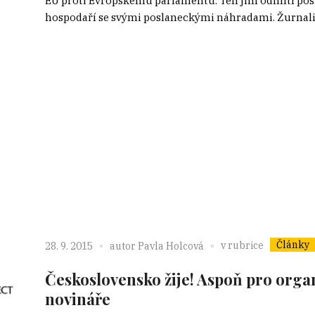
EU proti Evropskému parlamentu. Ten jim odmítl posk
hospodaří se svými poslaneckými náhradami. Žurnalisté
Články
v rubrice
28. 9. 2015
autor
Pavla Holcová
Československo žije! Aspoň pro organ
novináře