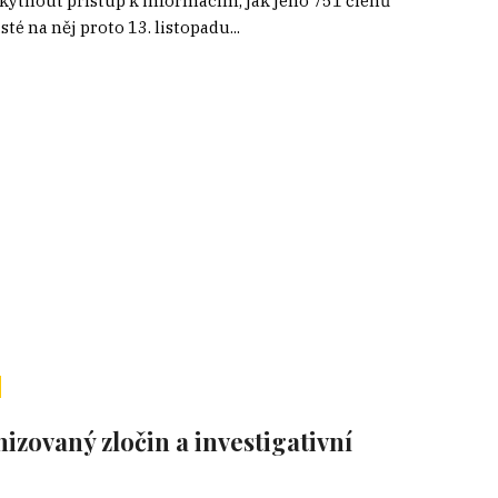
ytnout přístup k informacím, jak jeho 751 členů
 na něj proto 13. listopadu...
izovaný zločin a investigativní