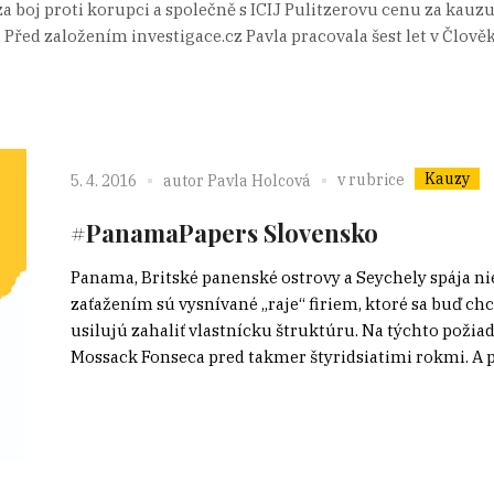
za boj proti korupci a společně s ICIJ Pulitzerovu cenu za kau
Před založením investigace.cz Pavla pracovala šest let v Člově
Kauzy
v rubrice
5. 4. 2016
autor
Pavla Holcová
#PanamaPapers Slovensko
Panama, Britské panenské ostrovy a Seychely spája n
zaťažením sú vysnívané „raje“ firiem, ktoré sa buď ch
usilujú zahaliť vlastnícku štruktúru. Na týchto požia
Mossack Fonseca pred takmer štyridsiatimi rokmi. A pre