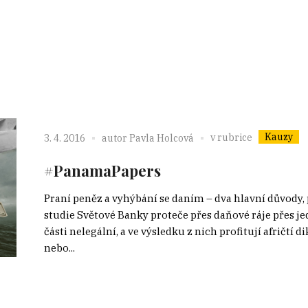
Kauzy
v rubrice
3. 4. 2016
autor
Pavla Holcová
#PanamaPapers
Praní peněz a vyhýbání se daním – dva hlavní důvody, p
studie Světové Banky proteče přes daňové ráje přes jed
části nelegální, a ve výsledku z nich profitují afričtí d
nebo...