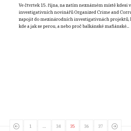
Ve čtvrtek 15. října, na zatím neznámém místě kdesi v 
investigativních novinářů Organized Crime and Corru
zapojit do mezinárodních investigativnách projektů, 
kde a jak se perou, a nebo proč balkánské mafiánské...
1
…
34
35
36
37