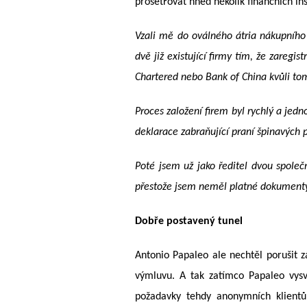
prošetřovat hned několik finančních in
Vzali mě do oválného átria nákupního 
dvě již existující firmy tím, že zareg
Chartered nebo Bank of China kvůli to
Proces založení firem byl rychlý a jed
deklarace zabraňující praní špinavých 
Poté jsem už jako
ředitel dvou společ
přestože jsem neměl platné dokumenty 
Dobře postavený tunel
Antonio Papaleo ale nechtěl porušit zá
výmluvu. A tak zatímco Papaleo vysvě
požadavky tehdy anonymních klientů.