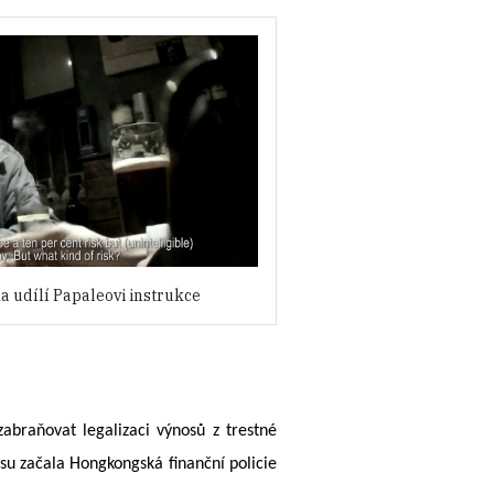
a udílí Papaleovi instrukce
abraňovat legalizaci výnosů z trestné
esu začala Hongkongská finanční policie