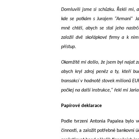
Domluvili jsme si schůzku. Řekli mi, 
kde se potkám s Jurajem “Armani” Jar
mně
chtěl, abych se stal jeho nastr
založil dvě skořápkové firmy a k ni
přístup.
Okamžitě mi došlo, že jsem byl najat z
abych kryl zdroj peněz a ty,
kteří
bud
transakcí v hodnotě stovek milionů EUR
počkej na další instrukce,“ řekl mi Jari
Papírové deklarace
Podle tvrzení Antonia Papalea bylo v
činnosti, a založit potřebné bankovní 