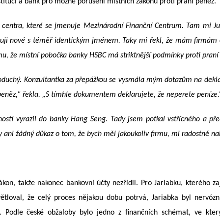
stitucí a bank pro možné porušení místních zákonů proti praní peněz.
centra, které se jmenuje Mezinárodní Finanční Centrum. Tam mi Jura
istruji nové s téměř identickým jménem. Taky mi řekl, že mám firmám 
mu, že místní pobočka banky HSBC má striktnější podmínky proti praní
noduchý. Konzultantka za přepážkou se vysmála mým dotazům na deklara
peněz,“ řekla. „S tímhle dokumentem deklarujete, že neperete peníze.
ností vyrazil do banky Hang Seng. Tady jsem potkal vstřícného a př
ani žádný důkaz o tom, že bych měl jakoukoliv firmu, mi radostně nab
kon, takže nakonec bankovní účty nezřídil. Pro Jariabku, kterého za
tloval, že celý proces nějakou dobu potrvá, Jariabka byl nervózní
 Podle české obžaloby bylo jedno z finančních schémat, ve kter