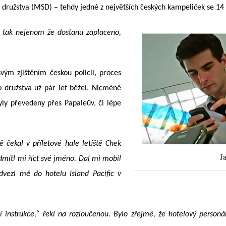
 družstva (MSD) – tehdy jedné z největších českých kampeliček se 14 
, tak nejenom že dostanu zaplaceno,
vým zjištěním českou policii, proces
o družstva už pár let běžel. Nicméně
yly převedeny přes Papaleův, či lépe
 čekal v příletové hale letiště Chek
J
dmítl mi říct své jméno. Dal mi mobil
dvezl mě do hotelu Island Pacific v
í instrukce,“ řekl na rozloučenou. Bylo zřejmé, že hotelový person