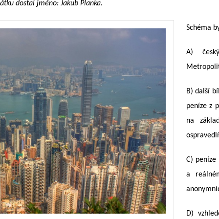
látku dostal jméno: Jakub Planka.
Schéma by
A) česk
Metropolit
B) další b
peníze z p
na základ
ospravedl
C) peníze
a reálné
anonymníc
D) vzhle