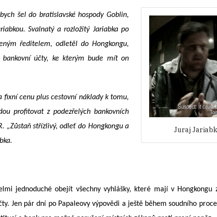
abych šel do bratislavské hospody Goblin,
iabkou. Svalnatý a rozložitý Jariabka po
čeným ředitelem, odletěl do Hongkongu,
m bankovní účty, ke kterým bude mít on
a fixní cenu plus cestovní náklady k tomu,
ou profitovat z podezřelých bankovních
. „Zůstaň střízlivý, odleť do Hongkongu a
Juraj Jariabk
abka.
elmi jednoduché obejít všechny vyhlášky, které mají v Hongkongu z
účty. Jen pár dní po Papaleovy výpovědi a ještě během soudního proc