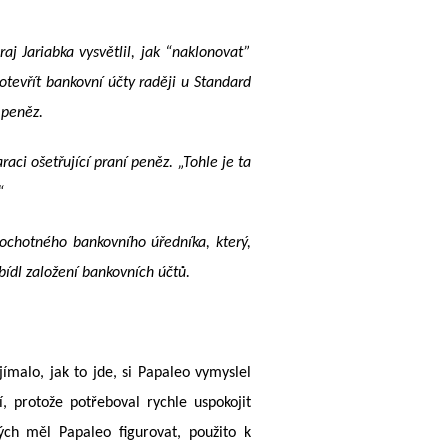
j Jariabka vysvětlil, jak “naklonovat”
otevřít bankovní účty raději u Standard
 peněz.
ci ošetřující praní peněz. „Tohle je ta
“
eochotného bankovního úředníka, který,
ídl založení bankovních účtů.
jímalo, jak to jde, si Papaleo vymyslel
, protože potřeboval rychle uspokojit
ých měl Papaleo figurovat, použito k