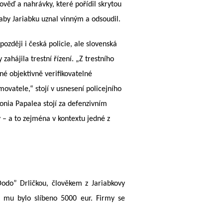
ěď a nahrávky, které pořídil skrytou
aby
Jariabku uznal vinným a odsoudil.
ozději i česká policie, ale slovenská
zahájila trestní řízení. „Z trestního
né objektivně verifikovatelné
ovatele,“ stojí v usnesení policejního
onia Papalea stojí za defenzivním
 – a to zejména v kontextu jedné z
Dodo” Drličkou, člověkem z Jariabkovy
, mu bylo slíbeno 5000 eur. Firmy se