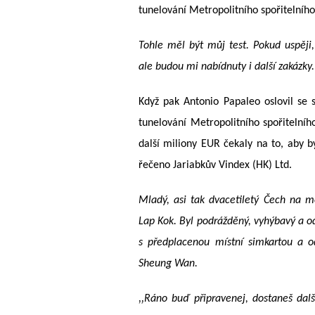
tunelování Metropolitního spořitelního
Tohle měl být můj test. Pokud uspěji
ale budou mi nabídnuty i další zakázky.
Když pak Antonio Papaleo oslovil se s
tunelování Metropolitního spořitelníh
další miliony EUR čekaly na to, aby b
řečeno Jariabkův Vindex (HK) Ltd.
Mladý, asi tak dvacetiletý Čech na mě
Lap Kok. Byl podrážděný, vyhýbavý a o
s předplacenou místní simkartou a o
Sheung Wan.
„
Ráno buď připravenej, dostaneš dalš