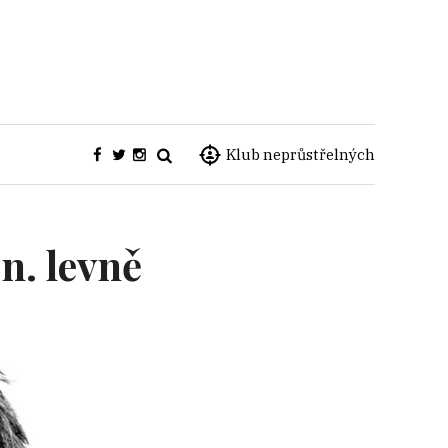
Klub neprůstřelných
n. levně