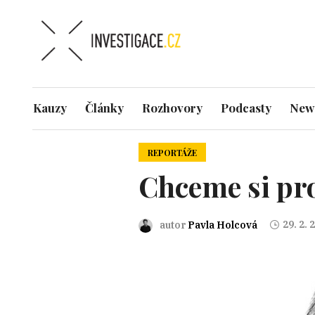
Kauzy
Články
Rozhovory
Podcasty
News
REPORTÁŽE
Chceme si pro
29. 2. 
autor
Pavla Holcová