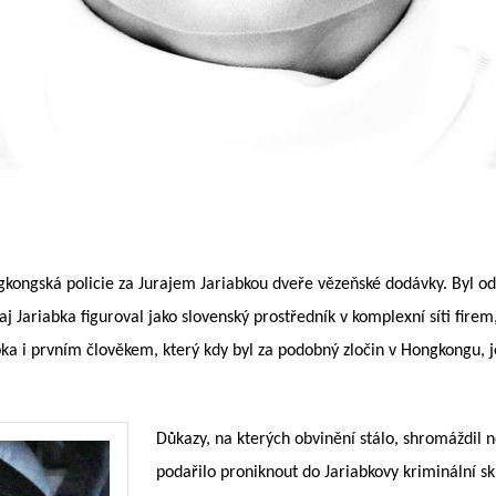
kongská policie za Jurajem Jariabkou dveře vězeňské dodávky. Byl o
uraj Jariabka figuroval jako slovenský prostředník v komplexní síti fire
ka i prvním člověkem, který kdy byl za podobný zločin v Hongkongu, j
Důkazy, na kterých obvinění stálo, shromáždil 
podařilo proniknout do Jariabkovy kriminální sk