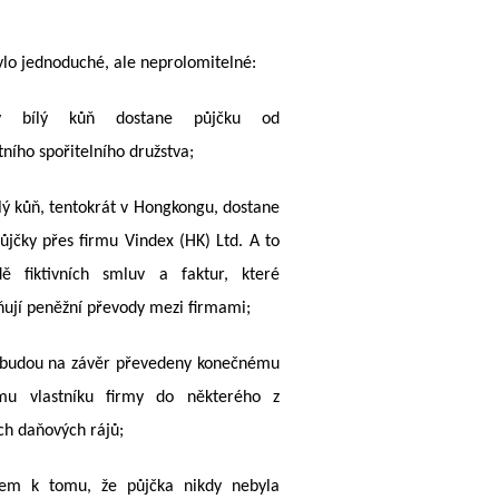
lo jednoduché, ale neprolomitelné:
ý bílý kůň dostane půjčku od
ního spořitelního družstva;
ílý kůň, tentokrát v Hongkongu, dostane
ůjčky přes firmu Vindex (HK) Ltd. A to
ě fiktivních smluv a faktur, které
ňují peněžní převody mezi firmami;
 budou na závěr převedeny konečnému
mu vlastníku firmy do některého z
h daňových rájů;
dem k tomu, že půjčka nikdy nebyla