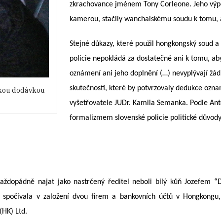
zkrachovance jménem Tony Corleone. Jeho výpov
kamerou, stačily
wanchaiskému
soudu k tomu,
Stejné důkazy, které
použil
hongkongský soud a p
policie
nepokládá
za
dostatečné ani k tomu, aby 
oznámení ani jeho doplnění (…) nevyplývají žád
skutečnosti, které by potvrzovaly dedukce oznam
skou dodávkou
vyšetřovatele JUDr. Kamila Semanka.
Podle Ant
formalizmem slovenské policie politické důvody
každopádně
najat jako nastrčený ředitel neboli bílý kůň Jozefem “
rá spočívala v založení dvou firem a bankovních účtů v Hongkongu
(HK) Ltd.