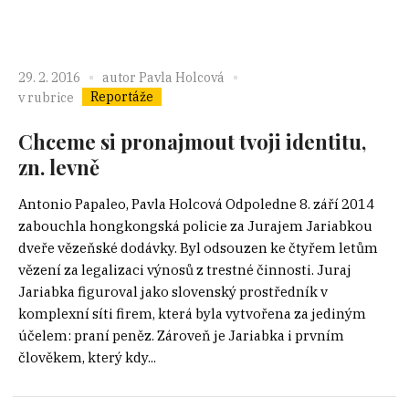
29. 2. 2016
autor
Pavla Holcová
Reportáže
v rubrice
Chceme si pronajmout tvoji identitu,
zn. levně
Antonio Papaleo, Pavla Holcová Odpoledne 8. září 2014
zabouchla hongkongská policie za Jurajem Jariabkou
dveře vězeňské dodávky. Byl odsouzen ke čtyřem letům
vězení za legalizaci výnosů z trestné činnosti. Juraj
Jariabka figuroval jako slovenský prostředník v
komplexní síti firem, která byla vytvořena za jediným
účelem: praní peněz. Zároveň je Jariabka i prvním
člověkem, který kdy...