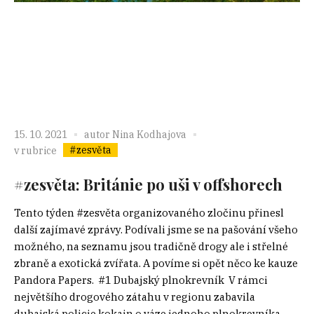
15. 10. 2021
autor
Nina Kodhajova
#zesvěta
v rubrice
#zesvěta: Británie po uši v offshorech
Tento týden #zesvěta organizovaného zločinu přinesl
další zajímavé zprávy. Podívali jsme se na pašování všeho
možného, na seznamu jsou tradičně drogy ale i střelné
zbraně a exotická zvířata. A povíme si opět něco ke kauze
Pandora Papers. #1 Dubajský plnokrevník V rámci
největšího drogového zátahu v regionu zabavila
dubajská policie kokain o váze jednoho plnokrevníka...