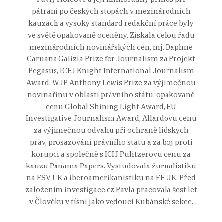
pátrání po českých stopách v mezinárodních
kauzách a vysoký standard redakční práce byly
ve světě opakovaně oceněny. Získala celou řadu
mezinárodních novinářských cen, mj. Daphne
Caruana Galizia Prize for Journalism za Projekt
Pegasus, ICFJ Knight International Journalism
Award, WJP Anthony Lewis Prize za výjimečnou
novinařinu v oblasti právního státu, opakovaně
cenu Global Shining Light Award, EU
Investigative Journalism Award, Allardovu cenu
za výjimečnou odvahu při ochraně lidských
práv, prosazování právního státu a za boj proti
korupci a společně s ICIJ Pulitzerovu cenu za
kauzu Panama Papers. Vystudovala žurnalistiku
na FSV UK a iberoamerikanistiku na FF UK. Před
založením investigace.cz Pavla pracovala šest let
v Člověku v tísni jako vedoucí Kubánské sekce.