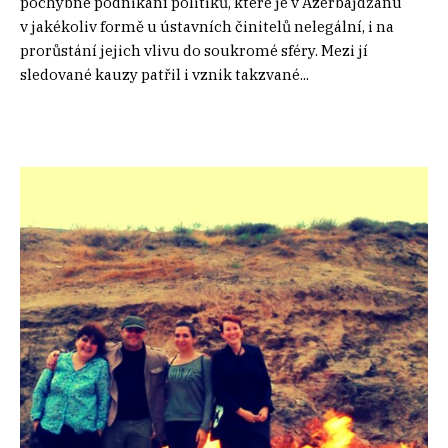
pochybné podnikání politiků, které je v Ázerbájdžánu
v jakékoliv formě u ústavních činitelů nelegální, i na
prorůstání jejich vlivu do soukromé sféry. Mezi jí
sledované kauzy patřil i vznik takzvané...