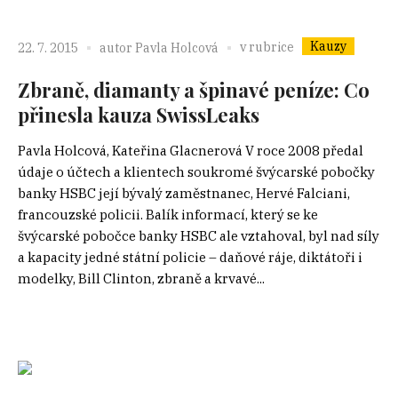
Kauzy
v rubrice
22. 7. 2015
autor
Pavla Holcová
Zbraně, diamanty a špinavé peníze: Co
přinesla kauza SwissLeaks
Pavla Holcová, Kateřina Glacnerová V roce 2008 předal
údaje o účtech a klientech soukromé švýcarské pobočky
banky HSBC její bývalý zaměstnanec, Hervé Falciani,
francouzské policii. Balík informací, který se ke
švýcarské pobočce banky HSBC ale vztahoval, byl nad síly
a kapacity jedné státní policie – daňové ráje, diktátoři i
modelky, Bill Clinton, zbraně a krvavé...