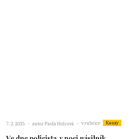
Kauzy
v rubrice
7. 2. 2015
autor
Pavla Holcová
Ve dne policista, v noci násilník