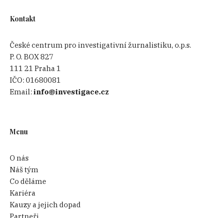
Kontakt
České centrum pro investigativní žurnalistiku, o.p.s.
P. O. BOX 827
111 21 Praha 1
IČO:
01680081
Email:
info@investigace.cz
Menu
O nás
Náš tým
Co děláme
Kariéra
Kauzy a jejich dopad
Partneři