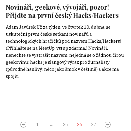
Novináři, geekové, vývojáři, pozor!
Přijďte na první český Hacks/Hackers
Adam Javůrek Už za týden, ve čtvrtek 10. dubna, se
uskuteční první české setkání novinářů a
technologických hračičků pod názvem Hacks/Hackers!
(Přihlašte se na MeetUp, vstup zdarma.) Novináři,
nenechte se vystrašit názvem, nejedná se o žádnou čirou
geekovinu: hacks je slangový výraz pro žurnalisty
(původně hanlivý: něco jako šmok v češtině) a akce má
spojit...
1
…
35
36
37