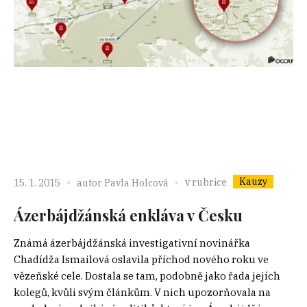
Kauzy
v rubrice
15. 1. 2015
autor
Pavla Holcová
Ázerbájdžánská enkláva v Česku
Známá ázerbájdžánská investigativní novinářka
Chadídža Ismailová oslavila příchod nového roku ve
vězeňské cele. Dostala se tam, podobně jako řada jejích
kolegů, kvůli svým článkům. V nich upozorňovala na