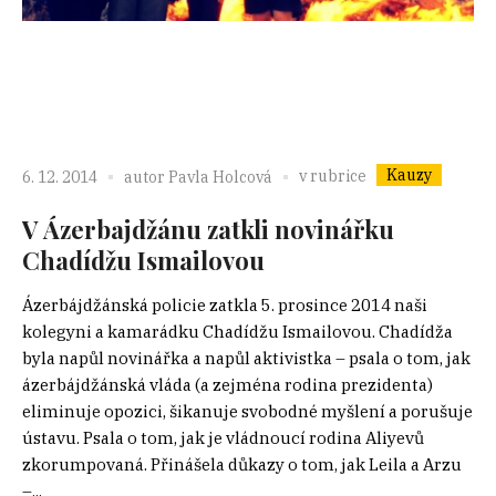
Kauzy
v rubrice
6. 12. 2014
autor
Pavla Holcová
V Ázerbajdžánu zatkli novinářku
Chadídžu Ismailovou
Ázerbájdžánská policie zatkla 5. prosince 2014 naši
kolegyni a kamarádku Chadídžu Ismailovou. Chadídža
byla napůl novinářka a napůl aktivistka – psala o tom, jak
ázerbájdžánská vláda (a zejména rodina prezidenta)
eliminuje opozici, šikanuje svobodné myšlení a porušuje
ústavu. Psala o tom, jak je vládnoucí rodina Aliyevů
zkorumpovaná. Přinášela důkazy o tom, jak Leila a Arzu
–...