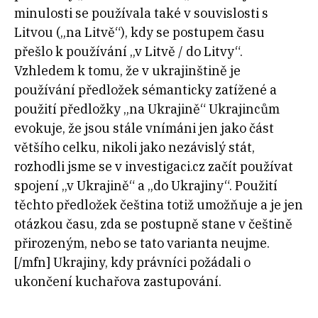
minulosti se používala také v souvislosti s
Litvou („na Litvě“), kdy se postupem času
přešlo k používání „v Litvě / do Litvy“.
Vzhledem k tomu, že v ukrajinštině je
používání předložek sémanticky zatížené a
použití předložky „na Ukrajině“ Ukrajincům
evokuje, že jsou stále vnímáni jen jako část
většího celku, nikoli jako nezávislý stát,
rozhodli jsme se v investigaci.cz začít používat
spojení „v Ukrajině“ a „do Ukrajiny“. Použití
těchto předložek čeština totiž umožňuje a je jen
otázkou času, zda se postupně stane v češtině
přirozeným, nebo se tato varianta neujme.
[/mfn] Ukrajiny, kdy právníci požádali o
ukončení kuchařova zastupování.