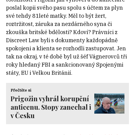
poslal kopii svého pasu spolu s účtem za plyn
své tehdy 81leté matky. Měl to být žert,
roztržitost, záruka za nezdárného syna či
zkouška britské bdělosti? Kdoví? Právníci z
Discreet Law byli s dokumenty každopádně
spokojeni a klienta se rozhodli zastupovat. Jen
tak na okraj, v té době byl už šéf Vágnerovců tři
roky hledaný FBI a sankcionovaný Spojenými
státy, EU i Velkou Británií.
Přečtěte si
Prigožin vyhrál korupční
anticenu. Stopy zanechal i
v Česku