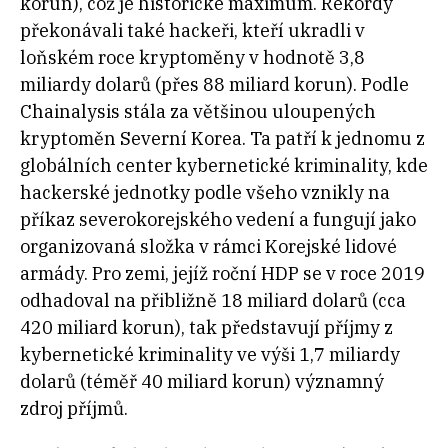
korun), což je historické maximum. Rekordy
překonávali také hackeři, kteří ukradli v
loňském roce kryptoměny v hodnotě 3,8
miliardy dolarů (přes 88 miliard korun). Podle
Chainalysis stála za většinou uloupených
kryptoměn Severní Korea. Ta patří k jednomu z
globálních center kybernetické kriminality, kde
hackerské jednotky podle všeho vznikly na
příkaz severokorejského vedení a fungují jako
organizovaná složka v rámci Korejské lidové
armády. Pro zemi, jejíž roční HDP se v roce 2019
odhadoval na přibližně 18 miliard dolarů (cca
420 miliard korun), tak představují příjmy z
kybernetické kriminality ve výši 1,7 miliardy
dolarů (téměř 40 miliard korun) významný
zdroj příjmů.