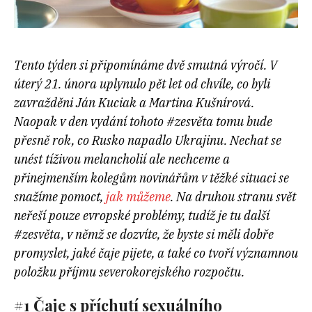
Tento týden si připomínáme dvě smutná výročí. V
úterý 21. února uplynulo pět let od chvíle, co byli
zavražděni Ján Kuciak a Martina Kušnírová.
Naopak v den vydání tohoto #zesvěta tomu bude
přesně rok, co Rusko napadlo Ukrajinu. Nechat se
unést tíživou melancholií ale nechceme a
přinejmenším kolegům novinářům v těžké situaci se
snažíme pomoct,
jak můžeme
. Na druhou stranu svět
neřeší pouze evropské problémy, tudíž je tu další
#zesvěta, v němž se dozvíte, že byste si měli dobře
promyslet, jaké čaje pijete, a také co tvoří významnou
položku příjmu severokorejského rozpočtu.
#1 Čaje s příchutí sexuálního