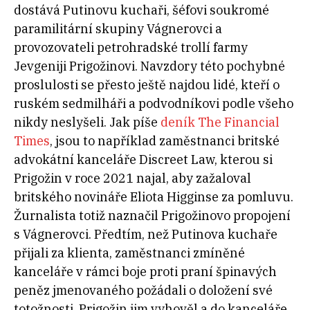
dostává Putinovu kuchaři, šéfovi soukromé
paramilitární skupiny Vágnerovci a
provozovateli petrohradské trollí farmy
Jevgeniji Prigožinovi. Navzdory této pochybné
proslulosti se přesto ještě najdou lidé, kteří o
ruském sedmilháři a podvodníkovi podle všeho
nikdy neslyšeli. Jak píše
deník The Financial
Times
, jsou to například zaměstnanci britské
advokátní kanceláře Discreet Law, kterou si
Prigožin v roce 2021 najal, aby zažaloval
britského novináře Eliota Higginse za pomluvu.
Žurnalista totiž naznačil Prigožinovo propojení
s Vágnerovci. Předtím, než Putinova kuchaře
přijali za klienta, zaměstnanci zmíněné
kanceláře v rámci boje proti praní špinavých
peněz jmenovaného požádali o doložení své
totožnosti. Prigožin jim vyhověl a do kanceláře