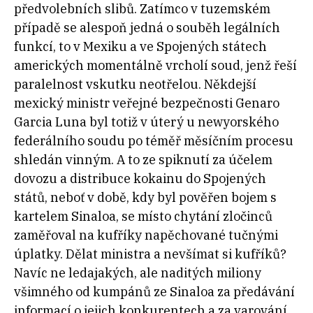
předvolebních slibů. Zatímco v tuzemském
případě se alespoň jedná o souběh legálních
funkcí, to v Mexiku a ve Spojených státech
amerických momentálně vrcholí soud, jenž řeší
paralelnost vskutku neotřelou. Někdejší
mexický ministr veřejné bezpečnosti Genaro
Garcia Luna byl totiž v úterý u newyorského
federálního soudu po téměř měsíčním procesu
shledán vinným. A to ze spiknutí za účelem
dovozu a distribuce kokainu do Spojených
států, neboť v době, kdy byl pověřen bojem s
kartelem Sinaloa, se místo chytání zločinců
zaměřoval na kufříky napěchované tučnými
úplatky. Dělat ministra a nevšímat si kufříků?
Navíc ne ledajakých, ale naditých miliony
všimného od kumpánů ze Sinaloa za předávání
informací o jejich konkurentech a za varování