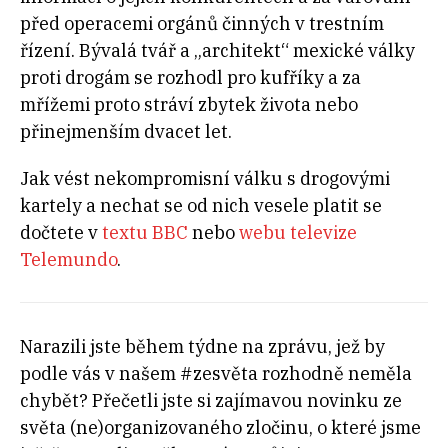
před operacemi orgánů činných v trestním
řízení. Bývalá tvář a „architekt“ mexické války
proti drogám se rozhodl pro kufříky a za
mřížemi proto stráví zbytek života nebo
přinejmenším dvacet let.
Jak vést nekompromisní válku s drogovými
kartely a nechat se od nich vesele platit se
dočtete v
textu BBC
nebo
webu televize
Telemundo
.
Narazili jste během týdne na zprávu, jež by
podle vás v našem #zesvěta rozhodně neměla
chybět? Přečetli jste si zajímavou novinku ze
světa (ne)organizovaného zločinu, o které jsme