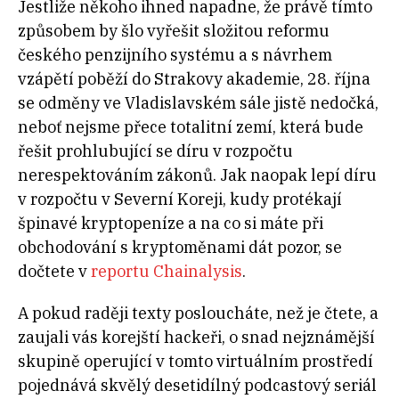
Jestliže někoho ihned napadne, že právě tímto
způsobem by šlo vyřešit složitou reformu
českého penzijního systému a s návrhem
vzápětí poběží do Strakovy akademie, 28. října
se odměny ve Vladislavském sále jistě nedočká,
neboť nejsme přece totalitní zemí, která bude
řešit prohlubující se díru v rozpočtu
nerespektováním zákonů. Jak naopak lepí díru
v rozpočtu v Severní Koreji, kudy protékají
špinavé kryptopeníze a na co si máte při
obchodování s kryptoměnami dát pozor, se
dočtete v
reportu Chainalysis
.
A pokud raději texty posloucháte, než je čtete, a
zaujali vás korejští hackeři, o snad nejznámější
skupině operující v tomto virtuálním prostředí
pojednává skvělý desetidílný podcastový seriál