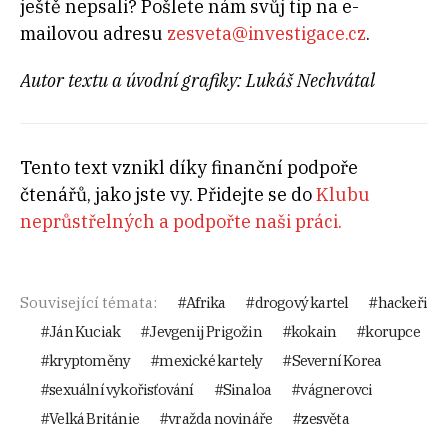
ještě nepsali? Pošlete nám svůj tip na e-
mailovou adresu
zesveta@investigace.cz
.
Autor textu a úvodní grafiky: Lukáš Nechvátal
Tento text vznikl díky finanční podpoře
čtenářů, jako jste vy. Přidejte se do
Klubu
neprůstřelných a podpořte naši práci.
Související témata:
Afrika
drogový kartel
hackeři
Ján Kuciak
Jevgenij Prigožin
kokain
korupce
kryptoměny
mexické kartely
Severní Korea
sexuální vykořisťování
Sinaloa
vágnerovci
Velká Británie
vražda novináře
zesvěta