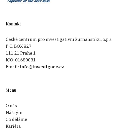
Kontakt
České centrum pro investigativní žurnalistiku, o.p.s.
P. O. BOX 827
111 21 Praha 1
IČO:
01680081
Email:
info@investigace.cz
Menu
O nás
Náš tým
Co děláme
Kariéra