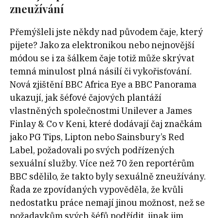
zneužívání
Přemýšleli jste někdy nad původem čaje, který
pijete? Jako za elektronikou nebo nejnovější
módou se i za šálkem čaje totiž může skrývat
temná minulost plná násilí či vykořisťování.
Nová zjištění BBC Africa Eye a BBC Panorama
ukazují, jak šéfové čajových plantáží
vlastněných společnostmi Unilever a James
Finlay & Co v Keni, které dodávají čaj značkám
jako PG Tips, Lipton nebo Sainsbury’s Red
Label, požadovali po svých podřízených
sexuální služby. Více než 70 žen reportérům
BBC sdělilo, že takto byly sexuálně zneužívány.
Řada ze zpovídaných vypověděla, že kvůli
nedostatku práce nemají jinou možnost, než se
požadavkům svých šéfů podřídit, jinak jim