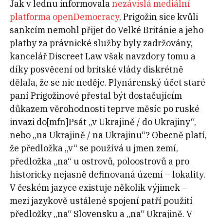
Jak v lednu informovala
nezávislá mediální
platforma openDemocracy
, Prigožin sice kvůli
sankcím nemohl přijet do Velké Británie a jeho
platby za právnické služby byly zadržovány,
kancelář Discreet Law však navzdory tomu a
díky posvěcení od britské vlády diskrétně
dělala, že se nic neděje. Plynárenský účet staré
paní Prigožinové přestal být dostačujícím
důkazem věrohodnosti teprve měsíc po ruské
invazi do[mfn]Psát „v Ukrajině / do Ukrajiny“,
nebo „na Ukrajině / na Ukrajinu“? Obecně platí,
že předložka „v“ se používá u jmen zemí,
předložka „na“ u ostrovů, poloostrovů a pro
historicky nejasně definovaná území – lokality.
V českém jazyce existuje několik výjimek –
mezi jazykově ustálené spojení patří použití
předložky „na“ Slovensku a „na“ Ukrajině. V