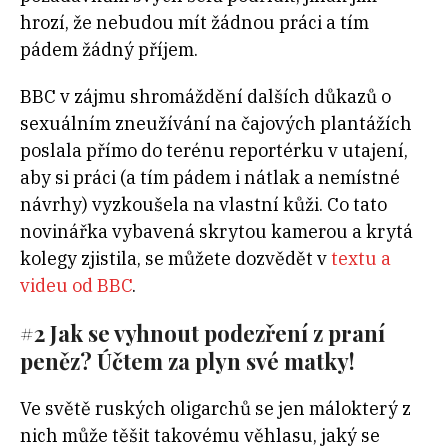
hrozí, že nebudou mít žádnou práci a tím
pádem žádný příjem.
BBC v zájmu shromáždění dalších důkazů o
sexuálním zneužívání na čajových plantážích
poslala přímo do terénu reportérku v utajení,
aby si práci (a tím pádem i nátlak a nemístné
návrhy) vyzkoušela na vlastní kůži. Co tato
novinářka vybavená skrytou kamerou a krytá
kolegy zjistila, se můžete dozvědět v
textu a
videu od BBC
.
#2 Jak se vyhnout podezření z praní
peněz? Účtem za plyn své matky!
Ve světě ruských oligarchů se jen málokterý z
nich může těšit takovému věhlasu, jaký se