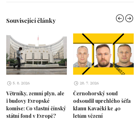
Související články
5. 8. 2026
28. 7. 2026
Větrníky, zemní plyn, ale
Černohorský soud
i budovy Evropské
odsoudil uprchlého šéfa
komise: Co vlastní čínský
klanu Kavački ke 40
státní fond v Evropě?
letům vězení