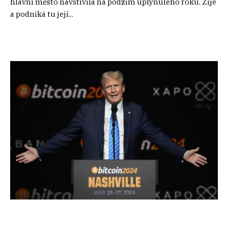
hlavní město navštívila na podzim uplynulého roku. Žije
a podniká tu její...