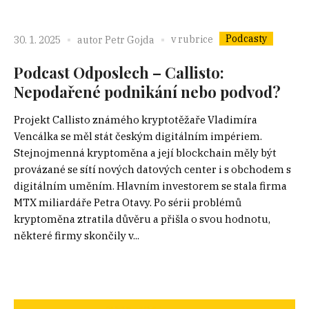
Podcasty
v rubrice
30. 1. 2025
autor
Petr Gojda
Podcast Odposlech – Callisto:
Nepodařené podnikání nebo podvod?
Projekt Callisto známého kryptotěžaře Vladimíra
Vencálka se měl stát českým digitálním impériem.
Stejnojmenná kryptoměna a její blockchain měly být
provázané se sítí nových datových center i s obchodem s
digitálním uměním. Hlavním investorem se stala firma
MTX miliardáře Petra Otavy. Po sérii problémů
kryptoměna ztratila důvěru a přišla o svou hodnotu,
některé firmy skončily v...