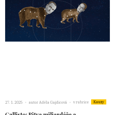
Kauzy
v rubrice
27. 1. 2025
autor
Adéla Gajdicová
Callisto: Bitva miliardáře a