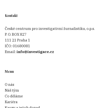
Kontakt
České centrum pro investigativní žurnalistiku, o.p.s.
P. O. BOX 827
111 21 Praha 1
IČO:
01680081
Email:
info@investigace.cz
Menu
O nás
Náš tým
Co děláme
Kariéra
Kauzy a jejich dopad