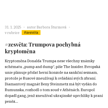
31. 1. 2025
autor
Barbora Šturmová
#zesvěta
v rubrice
#zesvěta: Trumpova pochybná
kryptoměna
Kryptoměna Donalda Trumpa nese všechny známky
schématu „pump and dump“, píše The Insider. Evropská
unie plánuje přidat herní konzole na sankční seznam,
protože je Rusové zneužívají k ovládání svých zbraní.
Diamantový magnát Beny Steinmetz má být vydán do
Rumunska, rozhodl o tom soud v Athénách. Europol
dopadl gang, jenž zneužíval ukrajinské uprchlíky k praní
peněz....