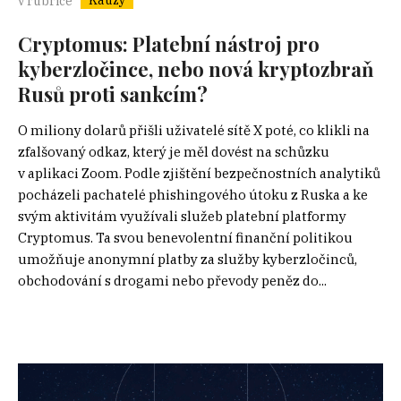
Kauzy
v rubrice
Cryptomus: Platební nástroj pro
kyberzločince, nebo nová kryptozbraň
Rusů proti sankcím?
O miliony dolarů přišli uživatelé sítě X poté, co klikli na
zfalšovaný odkaz, který je měl dovést na schůzku
v aplikaci Zoom. Podle zjištění bezpečnostních analytiků
pocházeli pachatelé phishingového útoku z Ruska a ke
svým aktivitám využívali služeb platební platformy
Cryptomus. Ta svou benevolentní finanční politikou
umožňuje anonymní platby za služby kyberzločinců,
obchodování s drogami nebo převody peněz do...