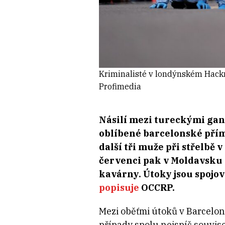
Kriminalisté v londýnském Hackne
Profimedia
Násilí mezi tureckými gang
oblíbené barcelonské přímo
další tři muže při střelbě
červenci pak v Moldavsku 
kavárny. Útoky jsou spojová
popisuje
OCCRP.
Mezi oběťmi útoků v Barcelo
případy spolu nejspíš souvis