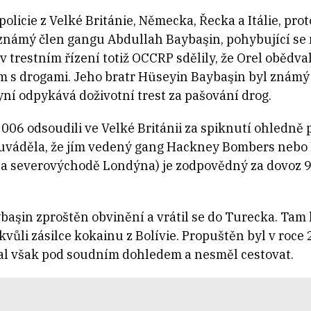
olicie z Velké Británie, Německa, Řecka a Itálie, prot
 známý člen gangu Abdullah Baybaşin, pohybující se 
 trestním řízení totiž OCCRP sdělily, že Orel obědva
 s drogami. Jeho bratr Hüseyin Baybaşin byl známý 
yní odpykává doživotní trest za pašování drog.
006 odsoudili ve Velké Británii za spiknutí ohledně 
y uváděla, že jím vedený gang Hackney Bombers neb
na severovýchodě Londýna) je zodpovědný za dovoz
başin zproštěn obvinění a vrátil se do Turecka. Tam 
kvůli zásilce kokainu z Bolívie. Propuštěn byl v roce
val však pod soudním dohledem a nesměl cestovat.