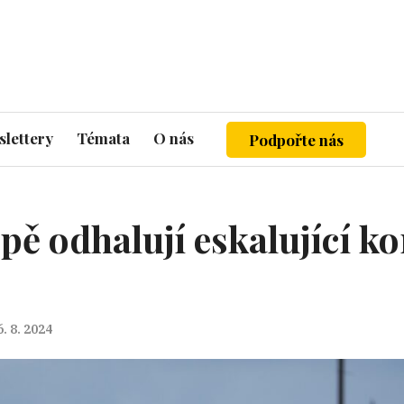
lettery
Témata
O nás
Podpořte nás
pě odhalují eskalující ko
6. 8. 2024