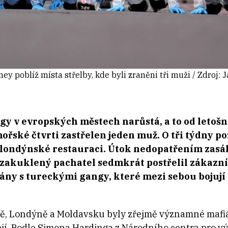
y poblíž místa střelby, kde byli zraněni tři muži / Zdroj:
y v evropských městech narůstá, a to od letošn
řské čtvrti zastřelen jeden muž. O tři týdny poz
 v londýnské restauraci. Útok nedopatřením zasáh
zakuklený pachatel sedmkrát postřelil zákazn
ny s tureckými gangy, které mezi sebou bojují o 
ně, Londýně a Moldavsku byly zřejmě významné mafi
ejí. Podle Simona Hardinga z Národního centra pro 