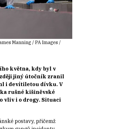
 James Manning / PA Images /
ího května, kdy byl v
ději jiný útočník zranil
l i devítiletou dívku. V
íka rušné kišiněvské
vliv i o drogy. Situaci
ánské postavy, přičemž
výzkum gangů incidenty