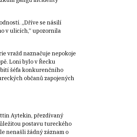
dností. „Dříve se násilí
o v ulicích,“ upozornila
série vražd naznačuje nepokoje
pě. Loni bylo v Řecku
abití šéfa konkurenčního
 tureckých občanů zapojených
ttin Aytekin, přezdívaný
 důležitou postavu tureckého
ale nenašli žádný záznam o