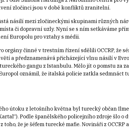
avení zločinci jsou v době konfliktů zranitelní.
stá násilí mezi zločineckými skupinami různých náro
místa či dopravní uzly. Nyní se s ním setkáváme přím
lení Europolu pro vztahy s médii.
pro orgány činné v trestním řízení sdělili OCCRP, že 
ětí a předznamenává přicházející vlnu násilí v Evro
tureckého gangu z Istanbulu. Mělo jít o pomstu za z
 Europol oznámil, že italská policie zatkla sedmnáct
ho útoku z letošního května byl turecký občan Ilme
Kartal“). Podle španělského policejního zdroje šlo o
z toho, že je šéfem turecké mafie. Novináři z OCCRP 