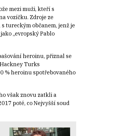
ože mezi muži, kteří s
na vozíčku. Zdroje ze
l s tureckým občanem, jenž je
jako „evropský Pablo
pašování heroinu, přiznal se
o Hackney Turks
 90 % heroinu spotřebovaného
ho však znovu zatkli a
 2017 poté, co Nejvyšší soud