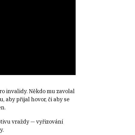
pro invalidy. Někdo mu zavolal
, aby přijal hovor, či aby se
en.
otivu vraždy — vyřizování
y.