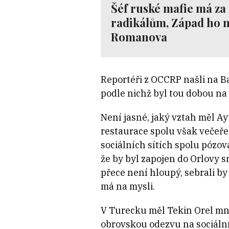
Šéf ruské mafie má za
radikálům, Západ ho n
Romanova
Reportéři z OCCRP našli na 
podle nichž byl tou dobou na
Není jasné, jaký vztah měl A
restaurace spolu však večeře
sociálních sítích spolu pózov
že by byl zapojen do Orlovy 
přece není hloupý, sebrali by 
má na mysli.
V Turecku měl Tekin Orel mno
obrovskou odezvu na sociálních