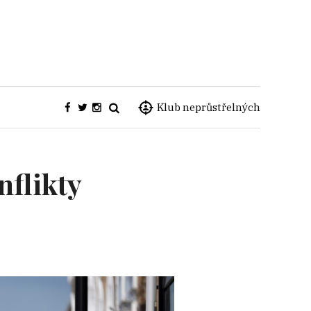
Klub neprůstřelných
nflikty