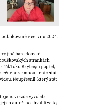
y publikované v červnu 2024,
ery jiné barcelonské
 fanouškovských stránkách
 na TikToku Baybaşin popřel,
olečného se mnou, tento stát
 videu. Neupřesnil, který stát
to jeho vražda vyvolala
jich autoři ho chválili za to,