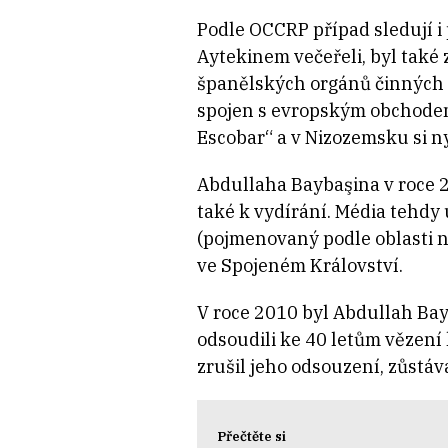
Podle OCCRP případ sledují i p
Aytekinem večeřeli, byl také
španělských orgánů činných v
spojen s evropským obchodem
Escobar“ a v Nizozemsku si n
Abdullaha Baybaşina v roce 2
také k vydírání. Média tehd
(pojmenovaný podle oblasti 
ve Spojeném Království.
V roce 2010 byl Abdullah Bay
odsoudili ke 40 letům vězení 
zrušil jeho odsouzení, zůstá
Přečtěte si