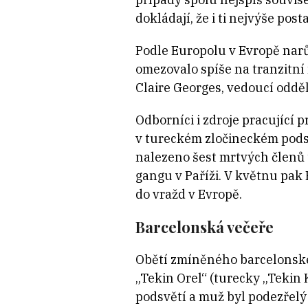
dokládají, že i ti nejvýše post
Podle Europolu v Evropě narů
omezovalo spíše na tranzitní 
Claire Georges, vedoucí oddě
Odborníci i zdroje pracující 
v tureckém zločineckém podsv
nalezeno šest mrtvých členů 
gangu v Paříži. V květnu pak
do vražd v Evropě.
Barcelonská večeře
Obětí zmíněného barcelonské
„Tekin Orel“ (turecky „Tekin 
podsvětí a muž byl podezřelý 