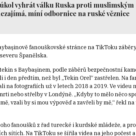
 úkol vyhrát válku Ruska proti muslimským
ezajímá, míní odbornice na ruské věznice
Baybaşinově fanouškovské stránce na TikToku záběr
 severu Španělska.
ytekin s Baybaşinem, podle záběrů bezpečnostní kam
li i den předtím, než byl „Tekin Orel“ zastřelen. Na
ali na fotografiích už v letech 2018 a 2019. Ve videu
smrti nebo střelby v Londýně. „Kdyby to mělo něco sp
mě, vzali by si mou výpověď a zavřeli by mě,“ řekl na
ho fanoušků z řad turecké i kurdské mládeže, a pro
 sítích. Na TikToku se šířila videa na jeho počest a je