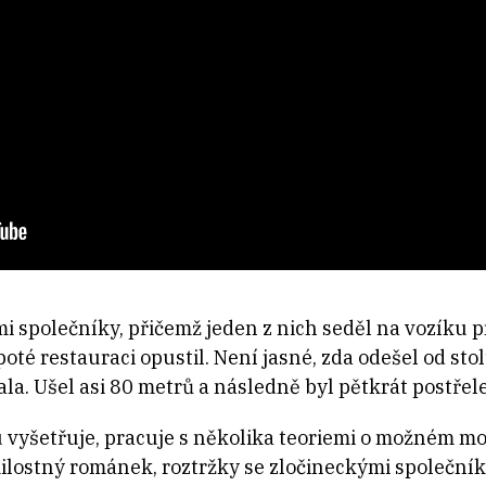
mi společníky, přičemž jeden z nich seděl na vozíku 
oté restauraci opustil. Není jasné, zda odešel od stolu
ala. Ušel asi 80 metrů a následně byl pětkrát postřel
du vyšetřuje, pracuje s několika teoriemi o možném m
ilostný románek, roztržky se zločineckými společník