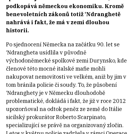
podkopává německou ekonomiku. Kromě
benevoletních zákonů totiž ‘Ndranghetě
nahrává i fakt, že má v zemi dlouhou
historii.
Po sjednocení Německa na začátku 90. let se
‘Ndrangheta usídlila v původně
východoněmecké spolkové zemi Durynsko, kde
členové této mocné italské mafie mohli
nakupovat nemovitosti ve velkém, aniž by jim v
tom bránila policie či soudy. To, že působení
‘Ndranghety je v Německu dlouhodobě
problematické, dokládá i fakt, že již v roce 2012
upozorňoval na odtok peněz ze země do Itálie
sicilský prokurátor Roberto Scarpinato,
specializující se právě na organizovaný zločin.
Letos v květnu policie zadržela v rámci Operace