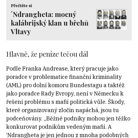
Přečtěte si
´Ndrangheta: mocný
kalábrijský klan u břehů
Vltavy
Hlavně, že peníze tečou dál
Podle Franka Andrease, který pracuje jako
poradce v problematice finanční kriminality
(AML) pro dolní komoru Bundestagu a taktéž
jako poradce Rady Evropy, není v Německu k
řešení problému s mafií politická vůle. Škody,
které organizovaný zločin napáchá, jsou tu
podceňovány. „Běžné podniky mohou jen těžko
konkurovat podnikům vedeným mafií. A
‘Ndrangheta je jen jednou z mnoha podobných