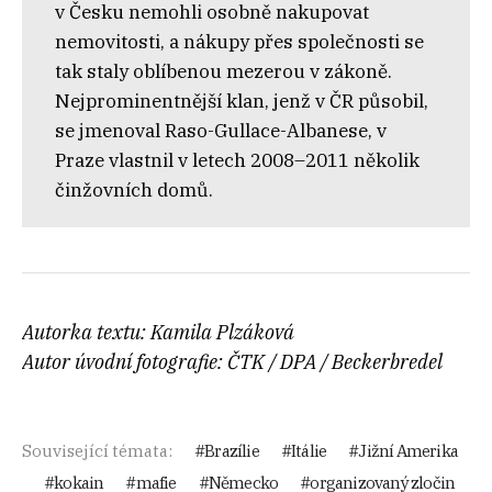
v Česku nemohli osobně nakupovat
nemovitosti, a nákupy přes společnosti se
tak staly oblíbenou mezerou v zákoně.
Nejprominentnější klan, jenž v ČR působil,
se jmenoval R
aso-Gullace-Albanese, v
Praze vlastnil v letech 2008–2011 několik
činžovních domů.
Autorka textu: Kamila Plzáková
Autor úvodní fotografie: ČTK / DPA / Beckerbredel
Související témata:
Brazílie
Itálie
Jižní Amerika
kokain
mafie
Německo
organizovaný zločin