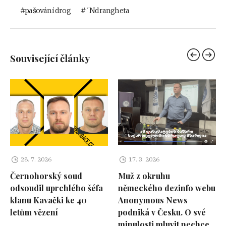
pašování drog
´Ndrangheta
Související články
28. 7. 2026
17. 3. 2026
Černohorský soud
Muž z okruhu
odsoudil uprchlého šéfa
německého dezinfo webu
klanu Kavački ke 40
Anonymous News
letům vězení
podniká v Česku. O své
minulosti mluvit nechce