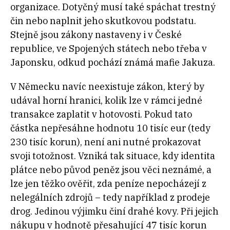
organizace. Dotyčný musí také spáchat trestný
čin nebo naplnit jeho skutkovou podstatu.
Stejně jsou zákony nastaveny i v České
republice, ve Spojených státech nebo třeba v
Japonsku, odkud pochází známá mafie Jakuza.
V Německu navíc neexistuje zákon, který by
udával horní hranici, kolik lze v rámci jedné
transakce zaplatit v hotovosti. Pokud tato
částka nepřesáhne hodnotu 10 tisíc eur (tedy
230 tisíc korun), není ani nutné prokazovat
svoji totožnost. Vzniká tak situace, kdy identita
plátce nebo původ peněz jsou věci neznámé, a
lze jen těžko ověřit, zda peníze nepocházejí z
nelegálních zdrojů – tedy například z prodeje
drog. Jedinou výjimku činí drahé kovy. Při jejich
nákupu v hodnotě přesahující 47 tisíc korun