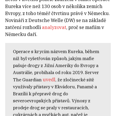
Eureka více než 130 osob v několika zemích
Evropy, z toho téměř čtvrtinu právě v Německu.
Novináři z Deutsche Welle (DW) se na základě
zatčení rozhodli
analyzovat
, proč se mafiím v
Německu daří.
Operace s krycím názvem Eureka, během
níž byl vyšetřován způsob, jakým mafie
pašuje drogy z Jižní Ameriky do Evropy a
Austrálie, probíhala od roku 2019. Server
uvedl
The Guardian
, že zločinecké sítě
využívaly přístavy v Ekvádoru, Panamě a
Brazílii k přepravě drog do
severoevropských přístavů. Výnosy z
prodeje drog se praly v restauracích,
cukrárnách a myčkách aut, načež je