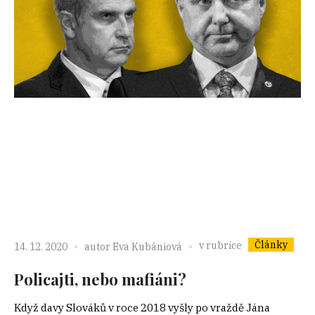
Články
v rubrice
14. 12. 2020
autor
Eva Kubániová
Policajti, nebo mafiáni?
Když davy Slováků v roce 2018 vyšly po vraždě Jána