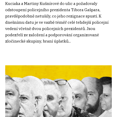
Kuciaka a Martiny Kušnírové do ulic a požadovaly
odstoupení policejního prezidenta Tibora Gašpara,
pravděpodobně netušily, co jeho rezignace spustí. K
dnešnímu datu je ve vazbě téměř celé tehdejší policejní
vedení včetně dvou policejních prezidentů. Jsou
podezřelí ze založení a podporování organizované
zločinecké skupiny, braní úplatků...