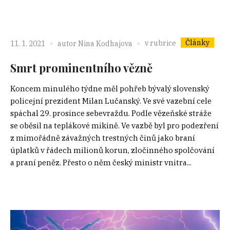
Články
v rubrice
11. 1. 2021
autor
Nina Kodhajova
Smrt prominentního vězně
Koncem minulého týdne měl pohřeb bývalý slovenský
policejní prezident Milan Lučanský. Ve své vazební cele
spáchal 29. prosince sebevraždu. Podle vězeňské stráže
se oběsil na teplákové mikině. Ve vazbě byl pro podezření
z mimořádně závažných trestných činů jako braní
úplatků v řádech milionů korun, zločinného spolčování
a praní peněz. Přesto o něm český ministr vnitra...