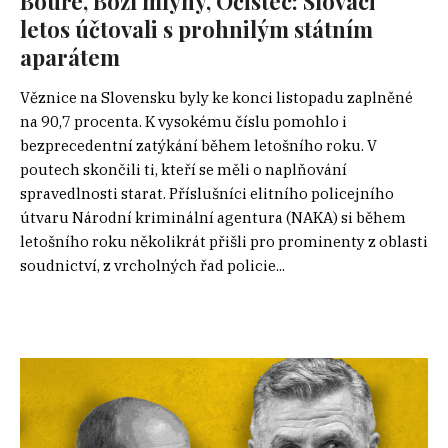
Bouře, Boží mlýny, Očistec: Slováci
letos účtovali s prohnilým státním
aparátem
Věznice na Slovensku byly ke konci listopadu zaplněné
na 90,7 procenta. K vysokému číslu pomohlo i
bezprecedentní zatýkání během letošního roku. V
poutech skončili ti, kteří se měli o naplňování
spravedlnosti starat. Příslušníci elitního policejního
útvaru Národní kriminální agentura (NAKA) si během
letošního roku několikrát přišli pro prominenty z oblasti
soudnictví, z vrcholných řad policie...