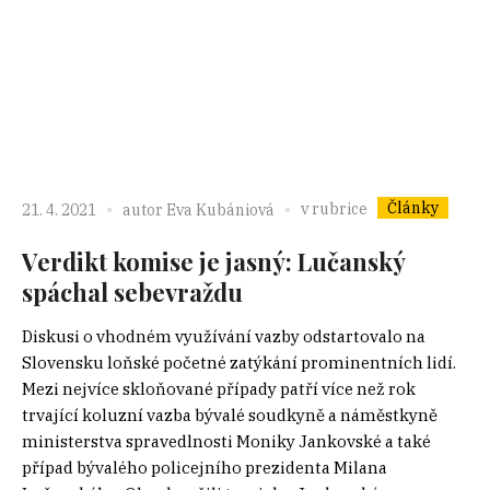
Články
v rubrice
21. 4. 2021
autor
Eva Kubániová
Verdikt komise je jasný: Lučanský
spáchal sebevraždu
Diskusi o vhodném využívání vazby odstartovalo na
Slovensku loňské početné zatýkání prominentních lidí.
Mezi nejvíce skloňované případy patří více než rok
trvající koluzní vazba bývalé soudkyně a náměstkyně
ministerstva spravedlnosti Moniky Jankovské a také
případ bývalého policejního prezidenta Milana