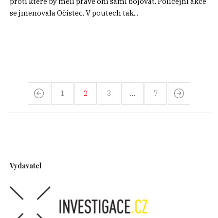
proti které by měli právě oni sami bojovat. Policejní akce
se jmenovala Očistec. V poutech tak...
1
2
3
…
7
Vydavatel