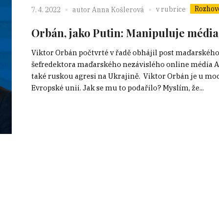
Rozhov
v rubrice
7. 4. 2022
autor
Anna Košlerová
Orbán, jako Putin: Manipuluje média 
Viktor Orbán počtvrté v řadě obhájil post maďarskéh
šefredektora maďarského nezávislého online média Atl
také ruskou agresi na Ukrajině. Viktor Orbán je u mo
Evropské unii. Jak se mu to podařilo? Myslím, že...