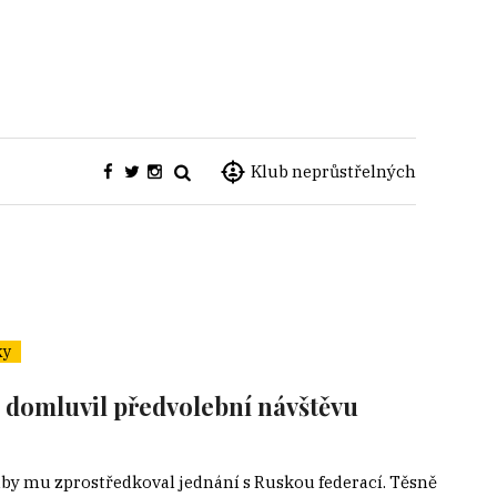
Klub neprůstřelných
ky
a domluvil předvolební návštěvu
 aby mu zprostředkoval jednání s Ruskou federací. Těsně