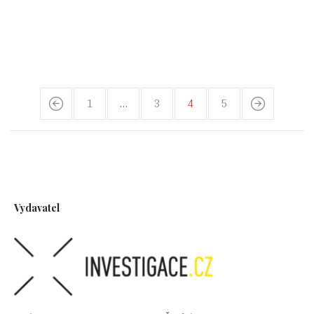
1
…
3
4
5
Vydavatel