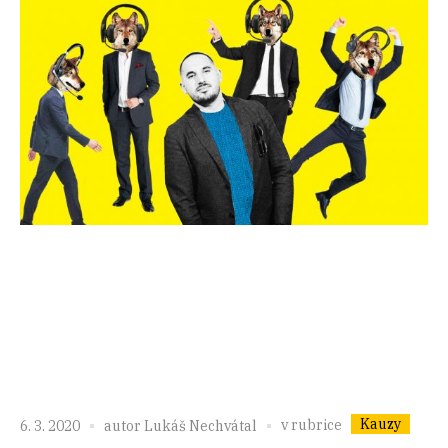
Kauzy
v rubrice
6. 3. 2020
autor
Lukáš Nechvátal