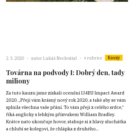
Kauzy
v rubrice
2. 3. 2020
autor
Lukáš Nechvátal
Továrna na podvody I: Dobrý den, tady
miliony
Za tuto kauzu jsme získali ocenění IJ4EU Impact Award
2020. „Přeji vám krásný nový rok 2020, a také aby se vám
splnila všechna vaše přání. To vám přeji z celého srdce,“
říká anglicky s lehkým přízvukem William Bradley.
Krátce nato ukončuje hovor, stahuje si z hlavy sluchátka
a chlubí se kolegovi, že chlápka z druhého...