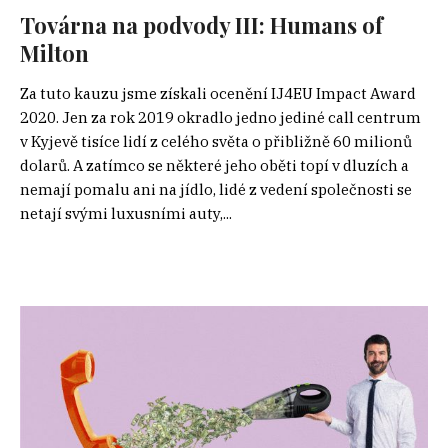
Továrna na podvody III: Humans of
Milton
Za tuto kauzu jsme získali ocenění IJ4EU Impact Award
2020. Jen za rok 2019 okradlo jedno jediné call centrum
v Kyjevě tisíce lidí z celého světa o přibližně 60 milionů
dolarů. A zatímco se některé jeho oběti topí v dluzích a
nemají pomalu ani na jídlo, lidé z vedení společnosti se
netají svými luxusními auty,...