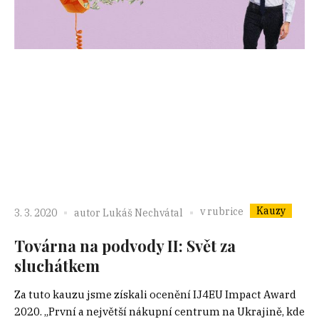
Kauzy
v rubrice
3. 3. 2020
autor
Lukáš Nechvátal
Továrna na podvody II: Svět za
sluchátkem
Za tuto kauzu jsme získali ocenění IJ4EU Impact Award
2020. „První a největší nákupní centrum na Ukrajině, kde