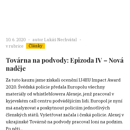
10. 6. 2020
autor
Lukáš Nechvátal
Články
v rubrice
Továrna na podvody: Epizoda IV – Nová
naděje
Za tuto kauzu jsme získali ocenění IJ4EU Impact Award
2020. Švédská policie předala Europolu všechny
materiály od whistleblowera Alexeje, jenž pracoval v
kyjevském call centru podvádějícím lidi. Europol je nyní
má analyzovat a poskytnout policiím jednotlivých
členských států. Vyšetřovat začala i česká policie. Alexej v
ukrajinské Továrně na podvody pracoval loni na podzim.
Po pěti...