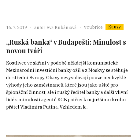
Kauzy
v rubrice
16. 7. 2019
autor
Eva Kubániová
„Ruská banka“ v Budapešti: Minulost s
novou tváří
Kostlivec ve skříni v podobě někdejší komunistické
Mezinárodní investiční banky ožil a z Moskvy se stěhuje
do střední Evropy. Obavy nevyvolávají pouze neobvyklé
výhody jeho zaměstnanců, které jsou jako ušité pro
špionážní činnost, ale i ruský ředitel banky a další vlivní
lidé s minulostí agentů KGB patřící k nejužšímu kruhu
přátel Vladimira Putina. Vzhledem k...