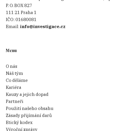
P. O. BOX 827
111 21 Praha 1
IČO:
01680081
Email:
info@investigace.cz
Menu
O nás
Náš tým
Co děláme
Kariéra
Kauzy a jejich dopad
Partneři
Použití našeho obsahu
Zásady přijímání darů
Etický kodex
Výroční zprávy