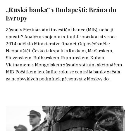
„Ruská banka“ v Budapešti: Brána do
Evropy
Zůstat v Mezinárodní investiční bance (MIB), nebo ji
opustit? Analýzu spojenou s touhle otázkou si v roce
2014 udělalo Ministerstvo financí. Odpověď zněla:
Neopouštět. Česko tak spolu s Ruskem, Maďarskem,
Slovenskem, Bulharskem, Rumunskem, Kubou,
Vietnamem a Mongolskem zůstalo státním akcionářem
MIB. Počátkem letošního roku se centrála banky začala
za neobvyklých podmínek přesouvat z Moskvy do...