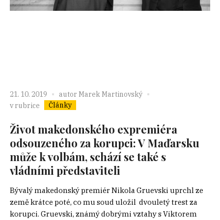
21. 10. 2019
autor
Marek Martinovský
Články
v rubrice
Život makedonského expremiéra
odsouzeného za korupci: V Maďarsku
může k volbám, schází se také s
vládními představiteli
Bývalý makedonský premiér Nikola Gruevski uprchl ze
země krátce poté, co mu soud uložil dvouletý trest za
korupci. Gruevski, známý dobrými vztahy s Viktorem