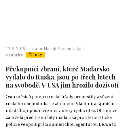
11. 9. 2019
autor
Marek Martinovský
Články
v rubrice
Překupníci zbraní, které Maďarsko
vydalo do Ruska, jsou po třech letech
na svobodě. V USA jim hrozilo doživotí
Osm měsíců poté, co ruské úřady propustily z vězení
ruského obchodníka se zbraněmi Vladimira Ljubišina
mladšího, opustil věznici v úterý i jeho otec. Oba muže
zadržela před třemi lety maďarská protiteroristická
policie ve spolupráci s americkou agenturou DEA, a to