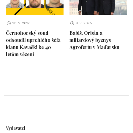
28. 7. 2026
9. 7. 2026
Černohorský soud
Babiš, Orbán a
odsoudil uprchlého šéfa
miliardový byznys
klanu Kavački ke 40
Agrofertu v Maďarsku
letům vězení
Vydavatel