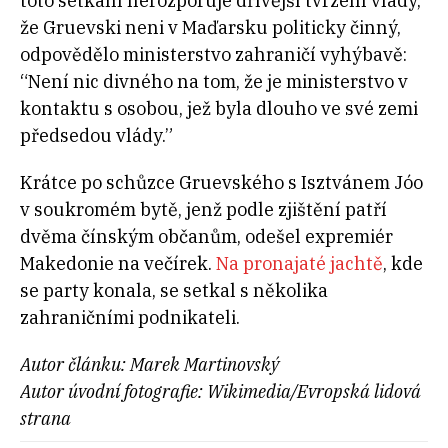
toto setkání nerozporuje dřívější tvrzení vlády,
že Gruevski neni v Maďarsku politicky činný,
odpovědělo ministerstvo zahraničí vyhýbavě:
“Není nic divného na tom, že je ministerstvo v
kontaktu s osobou, jež byla dlouho ve své zemi
předsedou vlády.”
Krátce po schůzce Gruevského s Isztvánem Jóo
v soukromém bytě, jenž podle zjištění patří
dvěma čínským občanům, odešel expremiér
Makedonie na večírek.
Na pronajaté jachtě
, kde
se party konala, se setkal s několika
zahraničními podnikateli.
Autor článku: Marek Martinovský
Autor úvodní fotografie: Wikimedia/Evropská lidová
strana