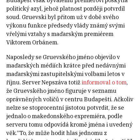
Budapešť však bývalému premiérovi poskytla
politický azyl, jehož platnost později potvrdil
soud. Gruevski byl přitom už v době svého
výkonu funkce předsedy vlády známý svými
vřelými vztahy s maďarským premiérem
Viktorem Orbánem.
Naposledy se Gruevského jméno objevilo v
maďarských médiích krátce před nedávnými
maďarskými zastupitelskými volbami letos v
říjnu. Server Nepszáva totiž
informoval o tom
,
že Gruevského jméno figuruje v seznamu
oprávněných voličů v centru Budapešti. Ačkoliv
nelze se stoprocentní jistotou potvrdit, že se
jednalo o makedonského expremiéra, podle
serveru tomu odpovídá kromě jména i uvedený
věk.
“To, že může hodit hlas jednomu z