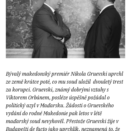
Bývalý makedonský premiér Nikola Gruevski uprchl
ze země krátce poté, co mu soud uložil dvouletý trest
za korupci. Gruevski, známý dobrými vztahy s
Viktorem Orbánem, posléze úspěšně požádal o
politický azyl v Maďarsku. Žádosti o Gruevského
vydání do rodné Makedonie pak letos v létě
maďarský soud nevyhověl. Přestože Gruevski žije v
Budapešti de facto jako uprchlík, neznamená to, že