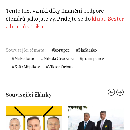
Tento text vznikl díky finanční podpoře
čtenářů, jako jste vy. Přidejte se do
klubu Sester
a bratrů v triku
.
Související témata:
korupce
Maďarsko
Makedonie
Nikola Gruevski
praní peněz
Sašo Mijalkov
Viktor Orbán
Související články