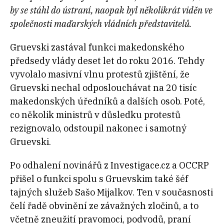
by se stáhl do ústraní, naopak byl několikrát viděn ve
společnosti maďarských vládních představitelů.
Gruevski zastával funkci makedonského
předsedy vlády deset let do roku 2016. Tehdy
vyvolalo masivní vlnu protestů zjištění, že
Gruevski nechal odposlouchávat na 20 tisíc
makedonských úředníků a dalších osob. Poté,
co několik ministrů v důsledku protestů
rezignovalo, odstoupil nakonec i samotný
Gruevski.
Po odhalení novinářů z Investigace.cz a OCCRP
přišel o funkci spolu s Gruevskim také šéf
tajných služeb Sašo Mijalkov. Ten v současnosti
čelí řadě obvinění ze závažných zločinů, a to
včetně zneužití pravomoci, podvodů, praní