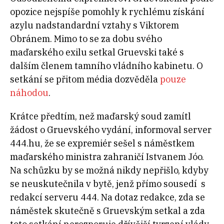
opozice nejspíše pomohly k rychlému získání
azylu nadstandardní vztahy s Viktorem
Obránem. Mimo to se za dobu svého
maďarského exilu setkal Gruevski také s
dalším členem tamního vládního kabinetu. O
setkání se přitom média dozvěděla
pouze
náhodou
.
Krátce předtím, než maďarský soud zamítl
žádost o Gruevského vydání, informoval server
444.hu, že se expremiér sešel s náměstkem
maďarského ministra zahraničí Istvanem Jóo.
Na schůzku by se možná nikdy nepřišlo, kdyby
se neuskutečnila v bytě, jenž přímo sousedí s
redakcí serveru 444. Na dotaz redakce, zda se
náměstek skutečně s Gruevským setkal a zda