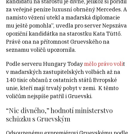
kandidátů na starostu je divné, jelikož si pořídil
za veřejné peníze luxusní obrněný Mercedes. A
namísto vězení utekl a maďarská diplomacie
mu ještě pomohla”, uvedla pro server Nepszáva
opoziční kandidátka na starostku Kata Tüttő.
Právě ona na přítomnost Gruevského na
seznamu voličů upozornila.
Podle serveru Hungary Today
mělo právo voli
t
v maďarských zastupitelských volbách až na
140 tisíc občanů z ostatních států Evropské
unie, kteří mají trvalý pobyt v zemi. K těmto
voličům nejspíše patřil i Gruevski.
“Nic divného,” hodnotí ministerstvo
schůzku s Gruevským
Odsouzenému expremiérovi Gruevskému podle