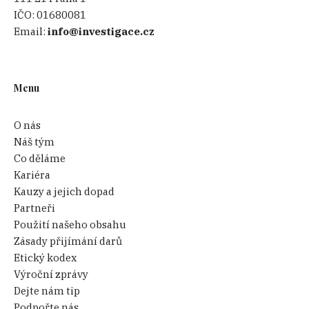
IČO:
01680081
Email:
info@investigace.cz
Menu
O nás
Náš tým
Co děláme
Kariéra
Kauzy a jejich dopad
Partneři
Použití našeho obsahu
Zásady přijímání darů
Etický kodex
Výroční zprávy
Dejte nám tip
Podpořte nás