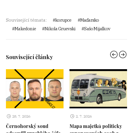
Související témata:
korupce
Maďarsko
Makedonie
Nikola Gruevski
Sašo Mijalkov
Související články
28. 7. 2026
2. 7. 2026
Černohorský soud
Mapa majetků politicky