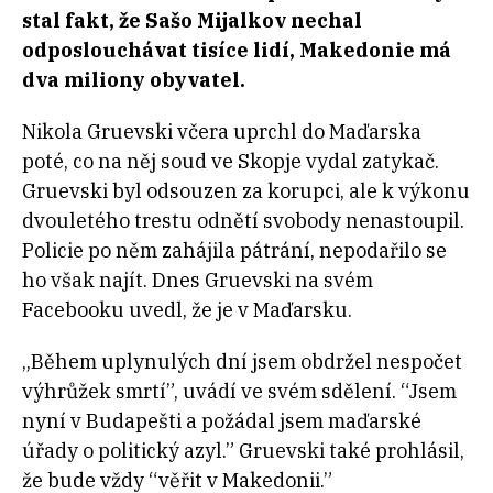
stal fakt, že Sašo Mijalkov nechal
odposlouchávat tisíce lidí, Makedonie má
dva miliony obyvatel.
Nikola Gruevski včera uprchl do Maďarska
poté, co na něj soud ve Skopje vydal zatykač.
Gruevski byl odsouzen za korupci, ale k výkonu
dvouletého trestu odnětí svobody nenastoupil.
Policie po něm zahájila pátrání, n
epodařilo se
ho však najít. Dnes Gruevski na svém
Facebooku uvedl, že je v Maďarsku.
„Během uplynulých dní jsem obdržel nespočet
výhrůžek smrtí”, uvádí ve svém sdělení. “Jsem
nyní v Budapešti a požádal jsem maďarské
úřady o politický azyl.”
Gruevski také prohlásil,
že bude vždy “věřit v Makedonii.”