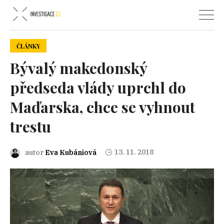
ČLÁNKY
Bývalý makedonský
předseda vlády uprchl do
Maďarska, chce se vyhnout
trestu
13. 11. 2018
autor
Eva Kubániová