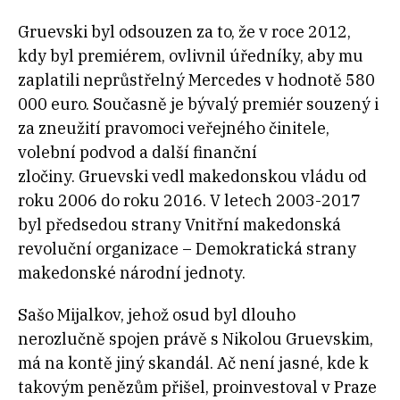
Gruevski byl odsouzen za to, že v roce 2012,
kdy byl premiérem, ovlivnil úředníky, aby mu
zaplatili neprůstřelný Mercedes v hodnotě 580
000 euro.
Současně je bývalý premiér souzený i
za zneužití pravomoci veřejného činitele,
volební podvod a další finanční
zločiny.
Gruevski vedl makedonskou vládu od
roku 2006 do roku 2016. V letech 2003-2017
byl předsedou strany Vnitřní makedonská
revoluční organizace – Demokratická strany
makedonské národní jednoty.
Sašo Mijalkov, jehož osud byl dlouho
nerozlučně spojen právě s Nikolou Gruevskim,
má na kontě jiný skandál. Ač není jasné, kde k
takovým penězům přišel, proinvestoval v Praze