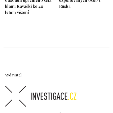
odsoudil uprchlého šéfa
exponovaných osob z
klanu Kavački ke 40
Ruska
letům vězení
Vydavatel