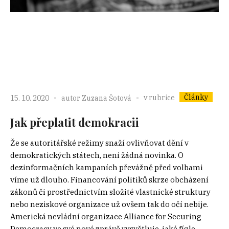
Články
v rubrice
15. 10. 2020
autor
Zuzana Šotová
Jak přeplatit demokracii
Že se autoritářské režimy snaží ovlivňovat dění v
demokratických státech, není žádná novinka. O
dezinformačních kampaních převážně před volbami
víme už dlouho. Financování politiků skrze obcházení
zákonů či prostřednictvím složité vlastnické struktury
nebo neziskové organizace už ovšem tak do očí nebije.
Americká nevládní organizace Alliance for Securing
Democracy ve své nové zprávě vysvětluje, jaké fígle...