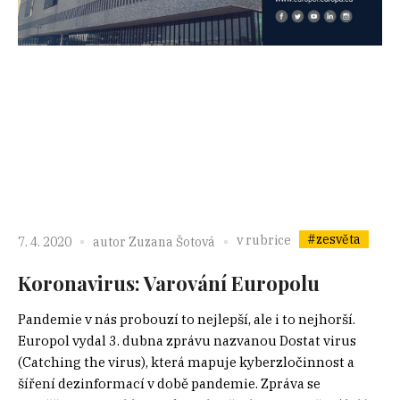
#zesvěta
v rubrice
7. 4. 2020
autor
Zuzana Šotová
Koronavirus: Varování Europolu
Pandemie v nás probouzí to nejlepší, ale i to nejhorší.
Europol vydal 3. dubna zprávu nazvanou Dostat virus
(Catching the virus), která mapuje kyberzločinnost a
šíření dezinformací v době pandemie. Zpráva se