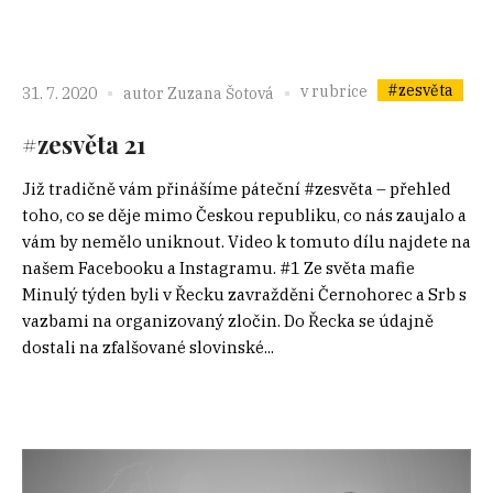
#zesvěta
v rubrice
31. 7. 2020
autor
Zuzana Šotová
#zesvěta 21
Již tradičně vám přinášíme páteční #zesvěta – přehled
toho, co se děje mimo Českou republiku, co nás zaujalo a
vám by nemělo uniknout. Video k tomuto dílu najdete na
našem Facebooku a Instagramu. #1 Ze světa mafie
Minulý týden byli v Řecku zavražděni Černohorec a Srb s
vazbami na organizovaný zločin. Do Řecka se údajně
dostali na zfalšované slovinské...