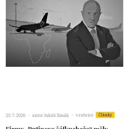
Články
v rubrice
23. 7. 2020
autor
Jakub Šimák
Firmy „Putinova šéfkuchaře“ měly