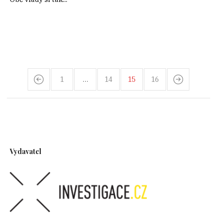
1
…
14
15
16
Vydavatel