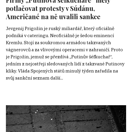
potlačovat protesty v Súdánu,
Američané na ně uvalili sankce
Jevgenij Prigožin je ruský miliardář, který oficiálně
podniká v cateringu. Neoficiálně je šedou eminencí
Kremlu. Stojí za soukromou armádou takzvaných
vágnerovců a za vlivovými operacemi v zahraničí. Proto
je Prigožin, jemuž se přezdívá „Putinův šéfkuchař“,
jedním z nejostřeji sledovaných lidí z takzvané Putinovy
kliky. Vláda Spojených států minulý týden zařadila na
svůj sankční seznam další...