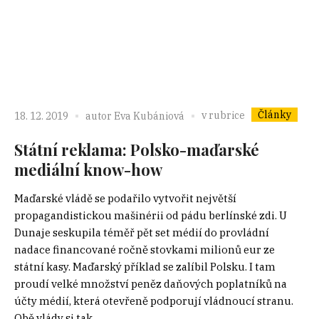
Články
v rubrice
18. 12. 2019
autor
Eva Kubániová
Státní reklama: Polsko-maďarské
mediální know-how
Maďarské vládě se podařilo vytvořit největší
propagandistickou mašinérii od pádu berlínské zdi. U
Dunaje seskupila téměř pět set médií do provládní
nadace financované ročně stovkami milionů eur ze
státní kasy. Maďarský příklad se zalíbil Polsku. I tam
proudí velké množství peněz daňových poplatníků na
účty médií, která otevřeně podporují vládnoucí stranu.
Obě vlády si tak...