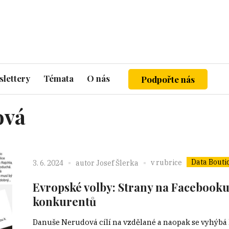
lettery
Témata
O nás
Podpořte nás
ová
Data Bouti
v rubrice
3. 6. 2024
autor
Josef Šlerka
Evropské volby: Strany na Facebooku 
konkurentů
Danuše Nerudová cílí na vzdělané a naopak se vyhýbá 