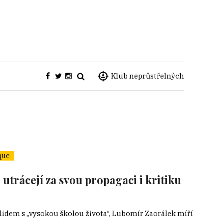
Klub neprůstřelných
que
utrácejí za svou propagaci i kritiku
lidem s „vysokou školou života“, Lubomír Zaorálek míří