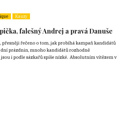
ique
Kauzy
 opička, falešný Andrej a pravá Danuše
h, přesněji řečeno o tom, jak probíhá kampaň kandidátů
ár dní prázdnin, mnoho kandidátů rozhodně
ce jsou i podle sázkařů spíše nízké. Absolutním vítězem v