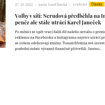
Články
v rubrice
27. 10. 2022
autor
Josef Šlerka
Volby v síti: Nerudová předběhla na 
peněz ale stále utrácí Karel Janeček
Po měsíci se opět vrací další díl našeho seriálu o prezi
reklamu na Facebooku a Instagramu nejvíce utrácí pr
se ovšem odehrávají změny. Tomáš Březina své invest
poslední měsíc výrazně finančně přitvrdili. Jméno...