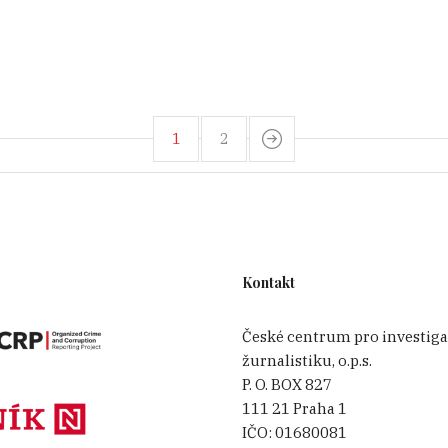
1
2
Kontakt
České centrum pro investiga
žurnalistiku, o.p.s.
P. O. BOX 827
111 21 Praha 1
IČO:
01680081