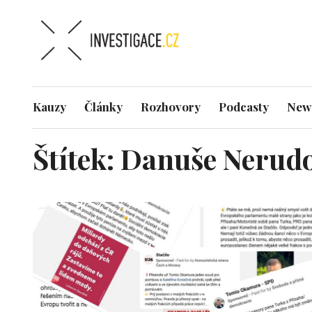
Kauzy
Články
Rozhovory
Podcasty
News
Štítek:
Danuše Nerud