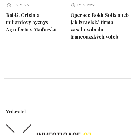
9. 7. 2026
17. 6. 2026
Babiš, Orbán a
Operace Rokh Solis aneb
miliardový byznys
jak izraelská firma
Agrofertu v Maďarsku
zasahovala do
francouzských voleb
Vydavatel