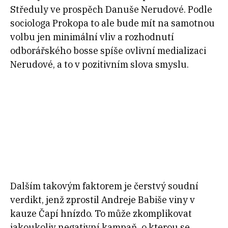
Středuly ve prospěch Danuše Nerudové. Podle
sociologa Prokopa to ale bude mít na samotnou
volbu jen minimální vliv a rozhodnutí
odborářského bosse spíše ovlivní medializaci
Nerudové, a to v pozitivním slova smyslu.
Dalším takovým faktorem je čerstvý soudní
verdikt, jenž zprostil Andreje Babiše viny v
kauze Čapí hnízdo. To může zkomplikovat
jakoukoliv negativní kampaň, o kterou se