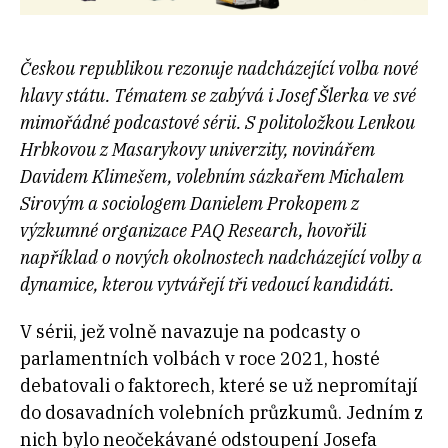
Českou republikou rezonuje nadcházející volba nové
hlavy státu. Tématem se zabývá i Josef Šlerka ve své
mimořádné podcastové sérii. S politoložkou Lenkou
Hrbkovou z Masarykovy univerzity, novinářem
Davidem Klimešem, volebním sázkařem Michalem
Sirovým a sociologem Danielem Prokopem z
výzkumné organizace PAQ Research, hovořili
například o nových okolnostech nadcházející volby a
dynamice, kterou vytvářejí tři vedoucí kandidáti.
V sérii, jež volně navazuje na podcasty o
parlamentních volbách v roce 2021, hosté
debatovali o faktorech, které se už nepromítají
do dosavadních volebních průzkumů. Jedním z
nich bylo neočekávané odstoupení Josefa