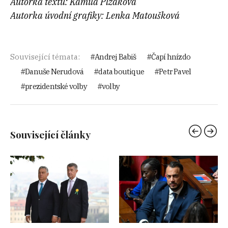
Autorka textu: Kamila Plzáková
Autorka úvodní grafiky: Lenka Matoušková
Související témata:
Andrej Babiš
Čapí hnízdo
Danuše Nerudová
data boutique
Petr Pavel
prezidentské volby
volby
Související články