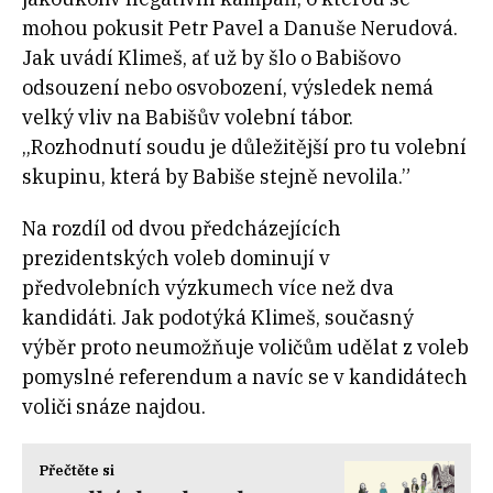
mohou pokusit Petr Pavel a Danuše Nerudová.
Jak uvádí Klimeš, ať už by šlo o Babišovo
odsouzení nebo osvobození, výsledek nemá
velký vliv na Babišův volební tábor.
„Rozhodnutí soudu je důležitější pro tu volební
skupinu, která by Babiše stejně nevolila.”
Na rozdíl od dvou předcházejících
prezidentských voleb dominují v
předvolebních výzkumech více než dva
kandidáti. Jak podotýká Klimeš, současný
výběr proto neumožňuje voličům udělat z voleb
pomyslné referendum a navíc se v kandidátech
voliči snáze najdou.
Přečtěte si