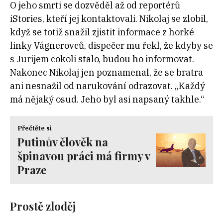
O jeho smrti se dozvěděl až od reportérů
iStories, kteří jej kontaktovali. Nikolaj se zlobil,
když se totiž snažil zjistit informace z horké
linky Vágnerovců, dispečer mu řekl, že kdyby se
s Jurijem cokoli stalo, budou ho informovat.
Nakonec Nikolaj jen poznamenal, že se bratra
ani nesnažil od narukování odrazovat. „Každý
má nějaký osud. Jeho byl asi napsaný takhle.“
Přečtěte si
Putinův člověk na
špinavou práci má firmy v
Praze
Prostě zloděj