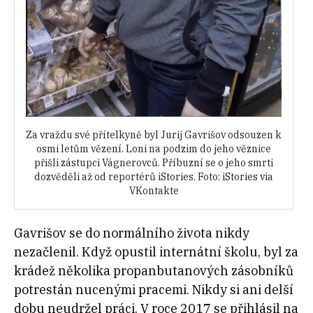
Za vraždu své přítelkyně byl Jurij Gavrišov odsouzen k
osmi letům vězení. Loni na podzim do jeho věznice
přišli zástupci Vágnerovců. Příbuzní se o jeho smrti
dozvěděli až od reportérů iStories. Foto: iStories via
VKontakte
Gavrišov se do normálního života nikdy
nezačlenil. Když opustil internátní školu, byl za
krádež několika propanbutanových zásobníků
potrestán nucenými pracemi. Nikdy si ani delší
dobu neudržel práci. V roce 2017 se přihlásil na