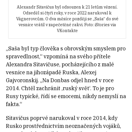
Alexandr Sitavičus byl odsouzen k 21 letům vězení.
Odseděl si čtyři roky, v roce 2022 narukoval k
Vágnerovcům. O dva měsíce později se „Saša“ do své
vesnice vrátil v zapečetěné rakvi. Foto: iStories via
VKontakte
„Saša byl typ člověka s obrovským smyslem pro
spravedlnost,“ vzpomíná na svého přítele
Alexandra Sitavičuse, pocházejícího z malé
vesnice na jihozápadě Ruska, Alexej
Gajvoronskij. „Na Donbas odjel hned v roce
2014. Chtěl zachránit ‚ruský svět‘. To je pro
Rusy typické, řídí se emocemi, nikdy nemyslí na
fakta.“
Sitavičus poprvé narukoval v roce 2014, kdy
Rusko prostřednictvím neoznačených vojáků,