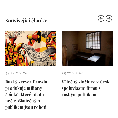
Související články
22. 7. 2026
27. 5. 2026
Ruský server Pravda
Válečný zločinec v Česku
produkuje miliony
spoluvlastní firmu s
článků, které nikdo
ruským politikem
nečte. Skutečným
publikem jsou roboti