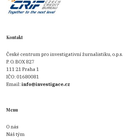
Kontakt
České centrum pro investigativní žurnalistiku, o.p.s.
P. O. BOX 827
111 21 Praha 1
IČO:
01680081
Email:
info@investigace.cz
Menu
O nás
Náš tým