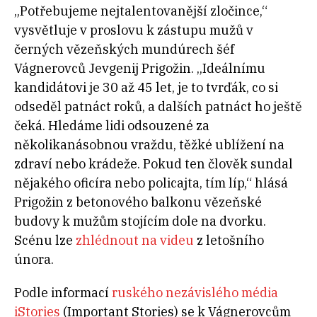
„Potřebujeme nejtalentovanější zločince,“
vysvětluje v proslovu k zástupu mužů v
černých vězeňských mundúrech šéf
Vágnerovců Jevgenij Prigožin. „Ideálnímu
kandidátovi je 30 až 45 let, je to tvrďák, co si
odseděl patnáct roků, a dalších patnáct ho ještě
čeká. Hledáme lidi odsouzené za
několikanásobnou vraždu, těžké ublížení na
zdraví nebo krádeže. Pokud ten člověk sundal
nějakého oficíra nebo policajta, tím líp,“ hlásá
Prigožin z betonového balkonu vězeňské
budovy k mužům stojícím dole na dvorku.
Scénu lze
zhlédnout na videu
z letošního
února.
Podle informací
ruského nezávislého média
iStories
(Important Stories) se k Vágnerovcům