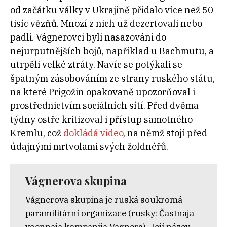
od začátku války v Ukrajině přidalo více než 50
tisíc vězňů. Mnozí z nich už dezertovali nebo
padli. Vágnerovci byli nasazováni do
nejurputnějších bojů, například u Bachmutu, a
utrpěli velké ztráty. Navíc se potýkali se
špatným zásobováním ze strany ruského státu,
na které Prigožin opakovaně upozorňoval i
prostřednictvím sociálních sítí. Před dvěma
týdny ostře kritizoval i přístup samotného
Kremlu, což
dokládá video
, na němž stojí před
údajnými mrtvolami svých žoldnéřů.
Vágnerova skupina
Vágnerova skupina je ruská soukromá
paramilitární organizace (rusky: Častnaja
voennaja kompanija Vagnera). Její název