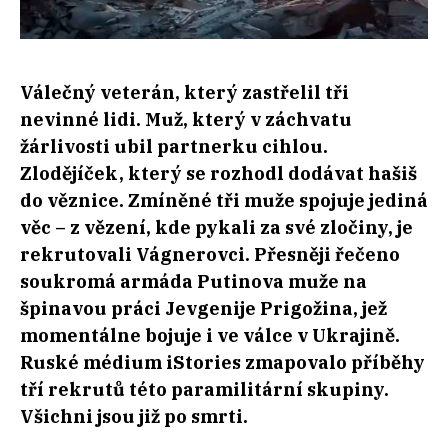
Válečný veterán, který zastřelil tři
nevinné lidi. Muž, který v záchvatu
žárlivosti ubil partnerku cihlou.
Zlodějíček, který se rozhodl dodávat hašiš
do věznice. Zmíněné tři muže spojuje jediná
věc – z vězení, kde pykali za své zločiny, je
rekrutovali Vágnerovci. Přesněji řečeno
soukromá armáda Putinova muže na
špinavou práci Jevgenije Prigožina, jež
momentálne bojuje i ve válce v Ukrajině.
Ruské médium iStories zmapovalo příběhy
tří rekrutů této paramilitární skupiny.
Všichni jsou již po smrti.