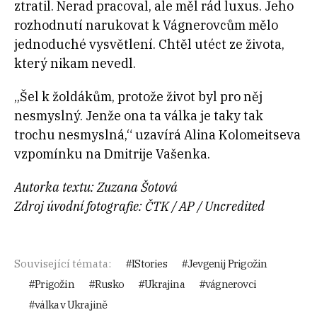
ztratil. Nerad pracoval, ale měl rád luxus. Jeho
rozhodnutí narukovat k Vágnerovcům mělo
jednoduché vysvětlení. Chtěl utéct ze života,
který nikam nevedl.
„Šel k žoldákům, protože život byl pro něj
nesmyslný. Jenže ona ta válka je taky tak
trochu nesmyslná,“ uzavírá Alina Kolomeitseva
vzpomínku na Dmitrije Vašenka.
Autorka textu: Zuzana Šotová
Zdroj úvodní fotografie: ČTK / AP / Uncredited
Související témata:
IStories
Jevgenij Prigožin
Prigožin
Rusko
Ukrajina
vágnerovci
válka v Ukrajině