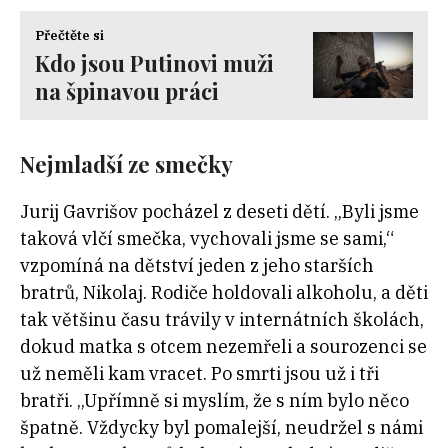
Přečtěte si
Kdo jsou Putinovi muži
na špinavou práci
Nejmladší ze smečky
Jurij Gavrišov pocházel z deseti dětí. „Byli jsme
taková vlčí smečka, vychovali jsme se sami,“
vzpomíná na dětství jeden z jeho starších
bratrů, Nikolaj. Rodiče holdovali alkoholu, a děti
tak většinu času trávily v internátních školách,
dokud matka s otcem nezemřeli a sourozenci se
už neměli kam vracet. Po smrti jsou už i tři
bratři. „Upřímně si myslím, že s ním bylo něco
špatně. Vždycky byl pomalejší, neudržel s námi