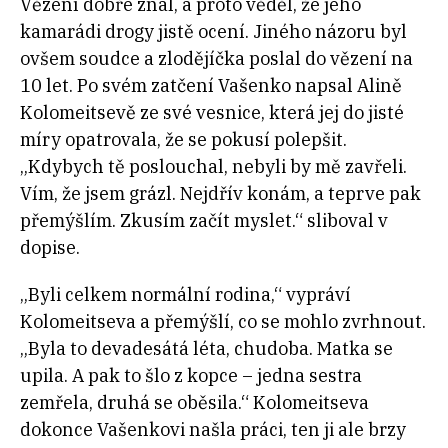
Vězení dobře znal, a proto věděl, že jeho
kamarádi drogy jistě ocení. Jiného názoru byl
ovšem soudce a zlodějíčka poslal do vězení na
10 let. Po svém zatčení Vašenko napsal Alině
Kolomeitsevě ze své vesnice, která jej do jisté
míry opatrovala, že se pokusí polepšit.
„Kdybych tě poslouchal, nebyli by mě zavřeli.
Vím, že jsem grázl. Nejdřív konám, a teprve pak
přemýšlím. Zkusím začít myslet.“ sliboval v
dopise.
„Byli celkem normální rodina,“ vypráví
Kolomeitseva a přemýšlí, co se mohlo zvrhnout.
„Byla to devadesátá léta, chudoba. Matka se
upila. A pak to šlo z kopce – jedna sestra
zemřela, druhá se oběsila.“ Kolomeitseva
dokonce Vašenkovi našla práci, ten ji ale brzy