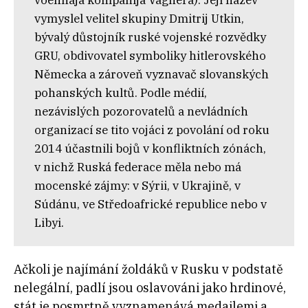
vymyslel velitel skupiny Dmitrij Utkin,
bývalý důstojník ruské vojenské rozvědky
GRU, obdivovatel symboliky hitlerovského
Německa a zároveň vyznavač slovanských
pohanských kultů. Podle médií,
nezávislých pozorovatelů a nevládních
organizací se tito vojáci z povolání od roku
2014 účastnili bojů v konfliktních zónách,
v nichž Ruská federace měla nebo má
mocenské zájmy: v Sýrii, v Ukrajině, v
Súdánu, ve Středoafrické republice nebo v
Libyi.
Ačkoli je najímání žoldáků v Rusku v podstatě
nelegální, padlí jsou oslavováni jako hrdinové,
stát je posmrtně vyznamenává medailemi a