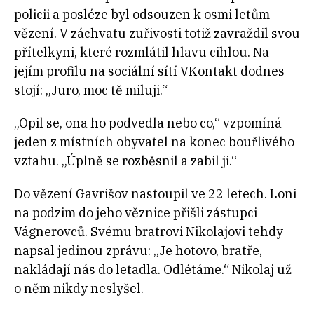
policii a posléze byl odsouzen k osmi letům
vězení. V záchvatu zuřivosti totiž zavraždil svou
přítelkyni, které rozmlátil hlavu cihlou. Na
jejím profilu na sociální sítí VKontakt dodnes
stojí: „Juro, moc tě miluji.“
„Opil se, ona ho podvedla nebo co,“ vzpomíná
jeden z místních obyvatel na konec bouřlivého
vztahu. „Úplně se rozběsnil a zabil ji.“
Do vězení Gavrišov nastoupil ve 22 letech. Loni
na podzim do jeho věznice přišli zástupci
Vágnerovců. Svému bratrovi Nikolajovi tehdy
napsal jedinou zprávu: „Je hotovo, bratře,
nakládají nás do letadla. Odlétáme.“ Nikolaj už
o něm nikdy neslyšel.