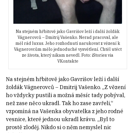
Na stejném hřbitově jako Gavrišov leží i další žoldák
Vágnerovců – Dmitrij Vašenko. Nerad pracoval, ale
měl rád luxus. Jeho rozhodnutí narukovat z vězení k
Vágnerovcům mělo jednoduché vysvětlení. Chtěl utéct
ze života, který nikam nevedl. Foto: iStories via
VKontakte
Na stejném hřbitově jako Gavrišov leží i další
žoldák Vágnerovců – Dmitrij Vašenko. „Z vězení
ho vždycky pustili a možná měsíc tady pobýval,
než zase něco ukradl. Tak ho zase zavřeli,“
vzpomíná na Vašenka obyvatelka z jeho rodné
vesnice, které jednou ukradl krávu. „Byl to
prostě zloděj. Nikdo si o něm nemyslel nic