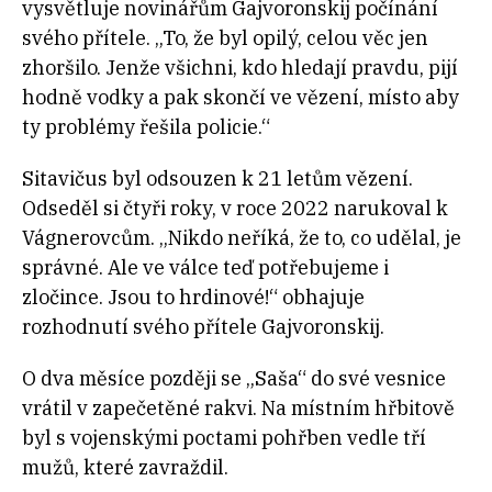
vysvětluje novinářům Gajvoronskij počínání
svého přítele. „To, že byl opilý, celou věc jen
zhoršilo. Jenže všichni, kdo hledají pravdu, pijí
hodně vodky a pak skončí ve vězení, místo aby
ty problémy řešila policie.“
Sitavičus byl odsouzen k 21 letům vězení.
Odseděl si čtyři roky, v roce 2022 narukoval k
Vágnerovcům. „Nikdo neříká, že to, co udělal, je
správné. Ale ve válce teď potřebujeme i
zločince. Jsou to hrdinové!“ obhajuje
rozhodnutí svého přítele Gajvoronskij.
O dva měsíce později se „Saša“ do své vesnice
vrátil v zapečetěné rakvi. Na místním hřbitově
byl s vojenskými poctami pohřben vedle tří
mužů, které zavraždil.