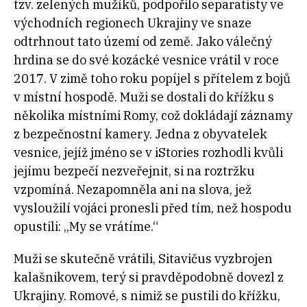
tzv. zelených mužíků, podpořilo separatisty ve
východních regionech Ukrajiny ve snaze
odtrhnout tato území od země. Jako válečný
hrdina se do své kozácké vesnice vrátil v roce
2017. V zimě toho roku popíjel s přítelem z bojů
v místní hospodě. Muži se dostali do křížku s
několika místními Romy, což dokládají záznamy
z bezpečnostní kamery. Jedna z obyvatelek
vesnice, jejíž jméno se v iStories rozhodli kvůli
jejímu bezpečí nezveřejnit, si na roztržku
vzpomíná. Nezapomněla ani na slova, jež
vysloužilí vojáci pronesli před tím, než hospodu
opustili: „My se vrátíme.“
Muži se skutečně vrátili, Sitavičus vyzbrojen
kalašnikovem, terý si pravděpodobně dovezl z
Ukrajiny. Romové, s nimiž se pustili do křížku,