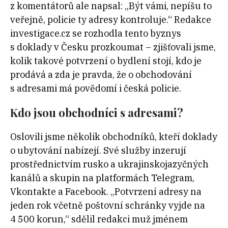
z komentátorů ale napsal: „Být vámi, nepíšu to
veřejně, policie ty adresy kontroluje.“ Redakce
investigace.cz se rozhodla tento byznys
s doklady v Česku prozkoumat – zjišťovali jsme,
kolik takové potvrzení o bydlení stojí, kdo je
prodává a zda je pravda, že o obchodování
s adresami má povědomí i česká policie.
Kdo jsou obchodníci s adresami?
Oslovili jsme několik obchodníků, kteří doklady
o ubytování nabízejí. Své služby inzerují
prostřednictvím rusko a ukrajinskojazyčných
kanálů a skupin na platformách Telegram,
Vkontakte a Facebook. „Potvrzení adresy na
jeden rok včetně poštovní schránky vyjde na
4 500 korun,“ sdělil redakci muž jménem