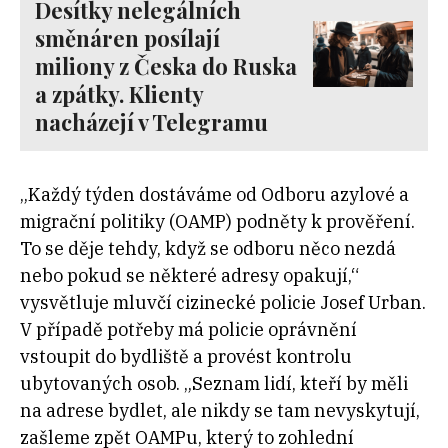
Desítky nelegálních
směnáren posílají
miliony z Česka do Ruska
a zpátky. Klienty
nacházejí v Telegramu
„Každý týden dostáváme od Odboru azylové a
migrační politiky (OAMP) podněty k prověření.
To se děje tehdy, když se odboru něco nezdá
nebo pokud se některé adresy opakují,“
vysvětluje mluvčí cizinecké policie Josef Urban.
V případě potřeby má policie oprávnění
vstoupit do bydliště a provést kontrolu
ubytovaných osob. „Seznam lidí, kteří by měli
na adrese bydlet, ale nikdy se tam nevyskytují,
zašleme zpět OAMPu, který to zohlední