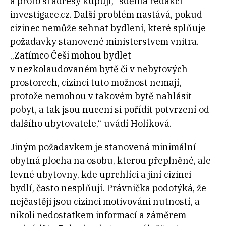
a proto si adresy kupují,“ sdělila redakci
investigace.cz. Další problém nastává, pokud
cizinec nemůže sehnat bydlení, které splňuje
požadavky stanovené ministerstvem vnitra.
„Zatímco Češi mohou bydlet
v nezkolaudovaném bytě či v nebytových
prostorech, cizinci tuto možnost nemají,
protože nemohou v takovém bytě nahlásit
pobyt, a tak jsou nuceni si pořídit potvrzení od
dalšího ubytovatele,“ uvádí Holíková.
Jiným požadavkem je stanovená minimální
obytná plocha na osobu, kterou přeplněné, ale
levné ubytovny, kde uprchlíci a jiní cizinci
bydlí, často nesplňují. Právnička podotýká, že
nejčastěji jsou cizinci motivováni nutností, a
nikoli nedostatkem informací a záměrem