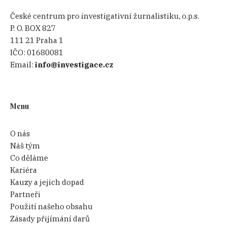
České centrum pro investigativní žurnalistiku, o.p.s.
P. O. BOX 827
111 21 Praha 1
IČO:
01680081
Email:
info@investigace.cz
Menu
O nás
Náš tým
Co děláme
Kariéra
Kauzy a jejich dopad
Partneři
Použití našeho obsahu
Zásady přijímání darů