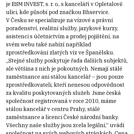
je ESM INVEST, s. r. o., s kanceláří v Opletalově
ulici, kde působí pod značkou Bhservice.
V Česku se specializuje na vízové a právní
poradenství, realitní služby, jazykové kurzy,
asistenci s účetnictvím a prodej pojištění, na
svém webu také nabízí například
zprostředkování zlatých víz ve Španělsku.
„Stejné služby poskytuje řada dalších subjektů,
ale většina z nich je pokoutných. Nemají stálé
zaměstnance ani stálou kancelář – jsou pouze
zprostředkovateli, kteří nenesou odpovědnost
za kvalitu poskytovaných služeb. Jsme česká
společnost registrovaná v roce 2010, máme
stálou kancelář v centru Prahy, stálé
zaměstnance a licenci České národní banky.
Všechny naše služby jsou zcela legální,“ uvádí
společnost na svých webových stránkách. Cena