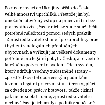
Po ruské invazi do Ukrajiny přišlo do Česka
velké množství uprchlíků. Přestože jim byl
umožněn otevřený vstup na pracovní trh bez
pracovního víza, část z nich se stále snaží řešit
potřebné náležitosti pomoci šedých praktik.
„Zprostředkovatelé shánějí pro uprchlíky práci
i bydlení v nelegálních přeplněných
ubytovnách a vyřizují jim veškeré dokumenty
potřebné pro legální pobyt v Česku, a to včetně
falešného potvrzení o bydlení. Jde o systém,
který udržují všechny zúčastněné strany –
zprostředkovatel dodá českým podnikům
levnou a legální pracovní sílu, kterou vyplácí
za odvedenou práci v hotovosti, takže cizinci
pak nemusí platit daně, zprostředkovatel si
nechává část jejich mzdy a podniky současně