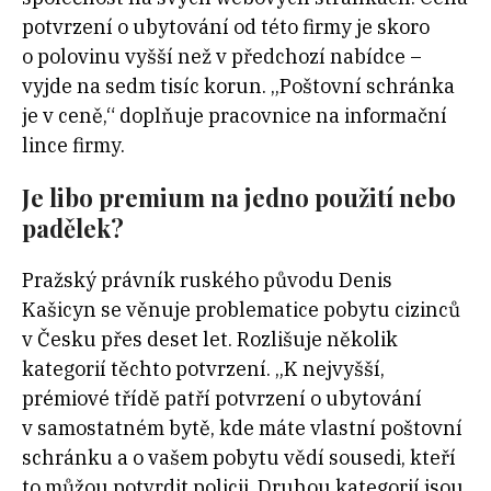
potvrzení o ubytování od této firmy je skoro
o polovinu vyšší než v předchozí nabídce –
vyjde na sedm tisíc korun. „Poštovní schránka
je v ceně,“ doplňuje pracovnice na informační
lince firmy.
Je libo premium na jedno použití nebo
padělek?
Pražský právník ruského původu Denis
Kašicyn se věnuje problematice pobytu cizinců
v Česku přes deset let. Rozlišuje několik
kategorií těchto potvrzení. „K nejvyšší,
prémiové třídě patří potvrzení o ubytování
v samostatném bytě, kde máte vlastní poštovní
schránku a o vašem pobytu vědí sousedi, kteří
to můžou potvrdit policii. Druhou kategorií jsou