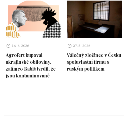
16. 6. 2026
27. 5. 2026
Agrofert kupoval
Válečný zločinec v Česku
ukrajinské obiloviny,
spoluvlastní firmu s
zatímco Babiš tvrdil, že
ruským politikem
jsou kontaminované