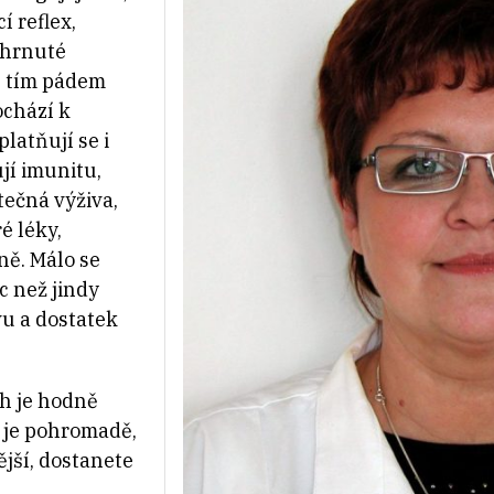
í reflex,
chrnuté
, tím pádem
ochází k
latňují se i
ují imunitu,
tečná výživa,
é léky,
ně. Málo se
íc než jindy
vu a dostatek
ch je hodně
í je pohromadě,
nější, dostanete