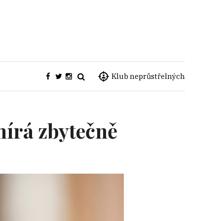
Klub neprůstřelných
írá zbytečně