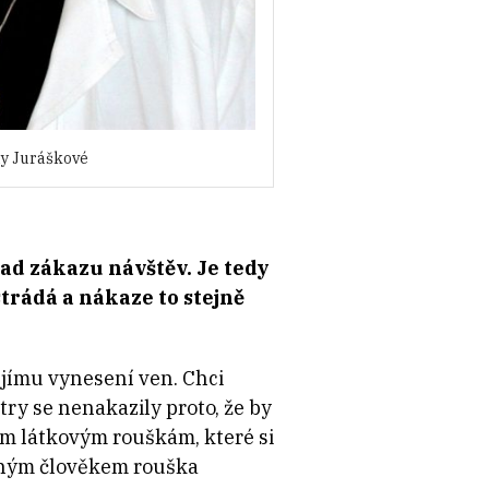
y Juráškové
d zákazu návštěv. Je tedy
trádá a nákaze to stejně
jejímu vynesení ven. Chci
try se nenakazily proto, že by
kám látkovým rouškám, které si
ovaným člověkem rouška