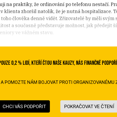
ji na praktiky, že ordinování po telefonu nestačí. P
v klienta zhoršil natolik, že je nutná hospitalizace. 
 toho člověka denně vidět. Zřizovatelé by měli svým 
itost a současně představuje možnost, jak předejít ší
eniory ve vážném stavu.
POUZE 0,2 % LIDÍ, KTEŘÍ ČTOU NAŠE KAUZY, NÁS FINANČNĚ PODPOŘÍ
M A POMOZTE NÁM BOJOVAT PROTI ORGANIZOVANÉMU Z
CHCI VÁS PODPOŘIT
POKRAČOVAT VE ČTENÍ