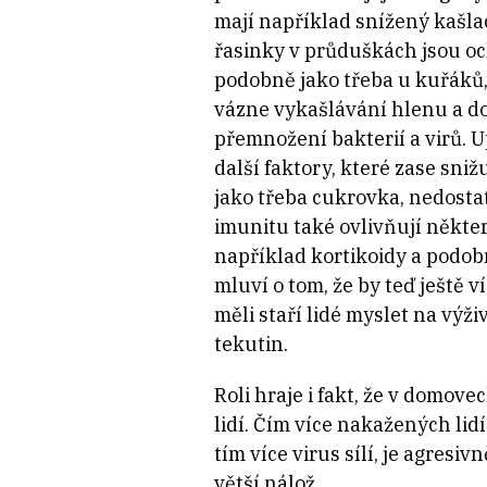
mají například snížený kašlac
řasinky v průduškách jsou o
podobně jako třeba u kuřáků
vázne vykašlávání hlenu a d
přemnožení bakterií a virů. Up
další faktory, které zase sniž
jako třeba cukrovka, nedosta
imunitu také ovlivňují někter
například kortikoidy a podob
mluví o tom, že by teď ještě v
měli staří lidé myslet na výži
tekutin.
Roli hraje i fakt, že v domove
lidí. Čím více nakažených lid
tím více virus sílí, je agresiv
větší nálož.