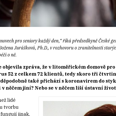
domovech pro seniory každý den,“ říká předsedkyně České ge
ožena Jurášková, Ph.D., v rozhovoru o zranitelnosti starýc
éči o ně.
 objevila zpráva, že v litoměřickém domově pro
us 52 z celkem 72 klientů, tedy skoro tři čtvrtin
vděpodobně také přichází s koronavirem do styk
 v něčem jiní? Nebo se v něčem liší ústavní živo
než lidé
ou tvorbu
 fungují jinak,