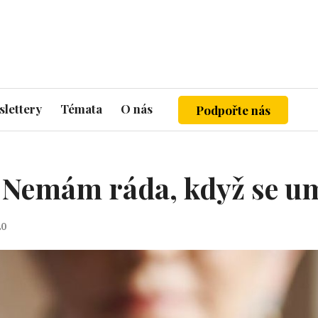
lettery
Témata
O nás
Podpořte nás
 Nemám ráda, když se um
20