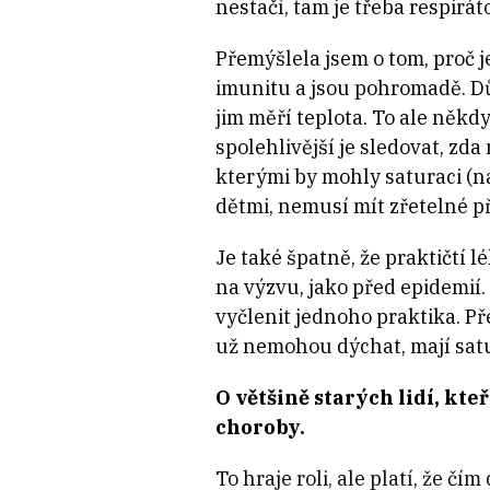
nestačí, tam je třeba respirá
Přemýšlela jsem o tom, proč j
imunitu a jsou pohromadě. Důle
jim měří teplota. To ale někdy
spolehlivější je sledovat, zd
kterými by mohly saturaci (
n
dětmi, nemusí mít zřetelné př
Je také špatně, že praktičtí 
na výzvu, jako před epidemií. 
vyčlenit jednoho praktika. Př
už nemohou dýchat, mají satu
O většině starých lidí, kte
choroby.
To hraje roli, ale platí, že č