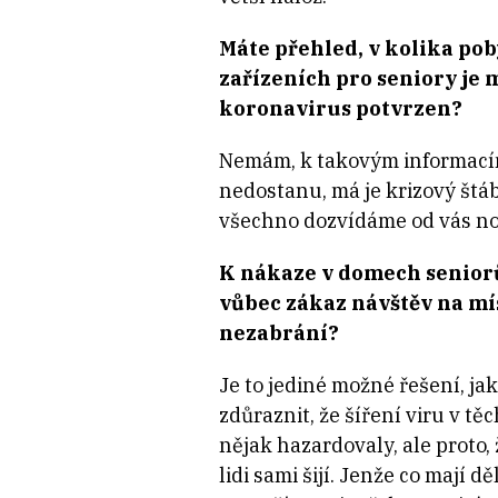
Máte přehled, v kolika po
zařízeních pro seniory je
koronavirus potvrzen?
Nemám, k takovým informací
nedostanu, má je krizový štáb
všechno dozvídáme od vás no
K nákaze v domech seniorů
vůbec zákaz návštěv na mís
nezabrání?
Je to jediné možné řešení, ja
zdůraznit, že šíření viru v t
nějak hazardovaly, ale proto,
lidi sami šijí. Jenže co mají