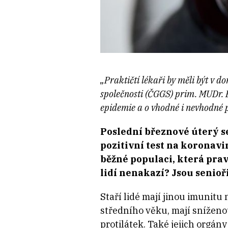
„Praktičtí lékaři by měli být v 
společnosti (ČGGS) prim. MUDr. B
epidemie a o vhodné i nevhodné p
Poslední březnové úterý se
pozitivní test na koronavir
běžné populaci, která pra
lidí nenakazí? Jsou senioři
Staří lidé mají jinou imunitu 
středního věku, mají snížen
protilátek. Také jejich orgány