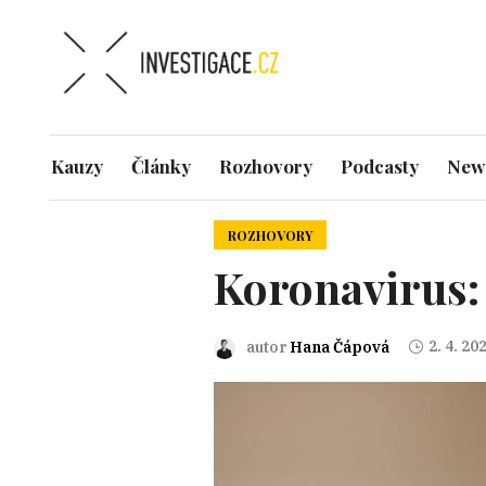
Kauzy
Články
Rozhovory
Podcasty
News
ROZHOVORY
Koronavirus:
2. 4. 20
autor
Hana Čápová