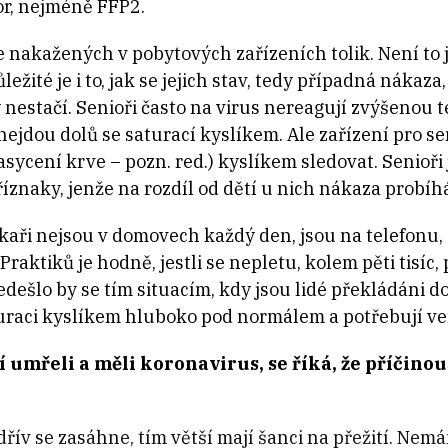
tor, nejméně FFP2.
e nakažených v pobytových zařízeních tolik. Není to je
žité je i to, jak se jejich stav, tedy případná nákaza
 nestačí.
Senioři často na virus nereagují zvýšenou
a nejdou dolů se saturací kyslíkem. Ale zařízení pro 
asycení krve – pozn. red.) kyslíkem
sledovat. Senioři
íznaky, jenže na rozdíl od dětí u nich nákaza probíhá
lékaři nejsou v domovech každý den, jsou na telefonu
Praktiků je hodně, jestli se nepletu, kolem pěti tisíc
edešlo by se tím situacím, kdy jsou lidé překládáni d
raci kyslíkem hluboko pod normálem a potřebují ven
ří umřeli a měli koronavirus, se říká, že příčinou
ím dřív se zasáhne, tím větší mají šanci na přežití. N