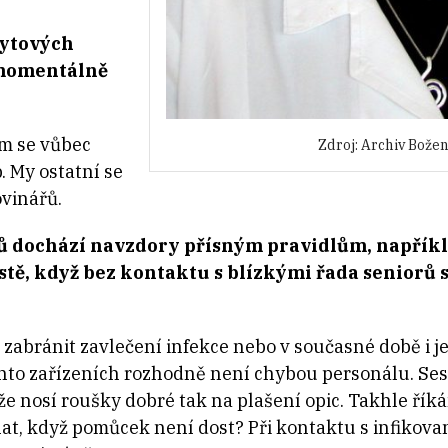
bytových
 momentálně
m se vůbec
Zdroj: Archiv
Božen
. My ostatní se
vinářů.
 dochází navzdory přísným pravidlům, napříkla
tě, když bez kontaktu s blízkými řada seniorů s
k zabránit zavlečení infekce nebo v současné době i 
ěchto zařízeních rozhodně není chybou personálu. Ses
 že nosí roušky dobré tak na plašení opic. Takhle ří
 dělat, když pomůcek není dost? Při kontaktu s infik