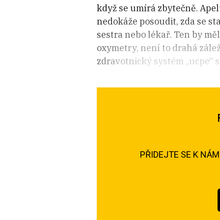
když se umírá zbytečně. Apelu
nedokáže posoudit, zda se sta
sestra nebo lékař. Ten by měl
oxymetry, není to drahá zálež
zdravotnický systém „ucpe“ s
PŘIDEJTE SE K NÁ