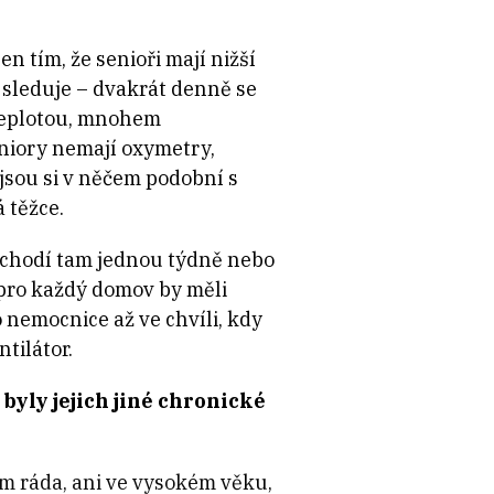
n tím, že senioři mají nižší
, sleduje – dvakrát denně se
 teplotou, mnohem
seniory nemají oxymetry,
 jsou si v něčem podobní s
 těžce.
, chodí tam jednou týdně nebo
, pro každý domov by měli
o nemocnice až ve chvíli, kdy
tilátor.
 byly jejich jiné chronické
emám ráda, ani ve vysokém věku,