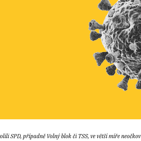
lili SPD, případně Volný blok či TSS, ve větší míře neočko