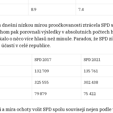
8.9
7.4
 s dnešní nízkou mírou proočkovanosti ztrácela SPD 
hom pak porovnali výsledky v absolutních počtech 
kalo o něco více hlasů než minule. Paradox, že SPD z
 účastí v celé republice.
SPD 2017
SPD 2021
132 709
135 761
325 555
302 438
79 879
75 422
 a míra ochoty volit SPD spolu souvisejí nejen podl