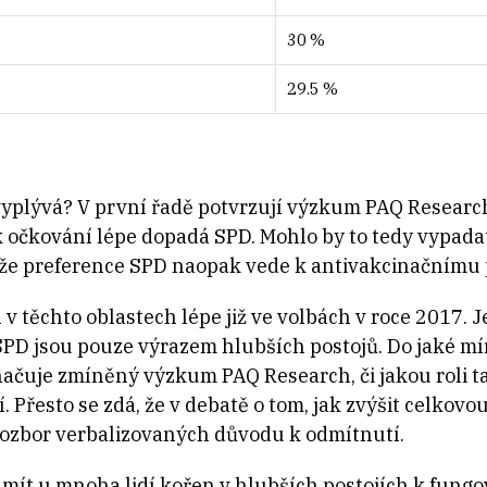
30 %
29.5 %
 vyplývá? V první řadě potvrzují výzkum PAQ Research
 očkování lépe dopadá SPD. Mohlo by to tedy vypadat
 že preference SPD naopak vede k antivakcinačnímu p
 těchto oblastech lépe již ve volbách v roce 2017. J
 SPD jsou pouze výrazem hlubších postojů. Do jaké mí
ačuje zmíněný výzkum PAQ Research, či jakou roli tad
Přesto se zdá, že v debatě o tom, jak zvýšit celkov
 rozbor verbalizovaných důvodu k odmítnutí.
 mít u mnoha lidí kořen v hlubších postojích k fungo