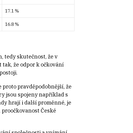
17.1 %
16.8 %
, tedy skutečnost, že v
 tak, že odpor k očkování
ostoji.
e proto pravděpodobnější, že
ry jsou spojeny například s
y hrají i další proměnné, je
ou proočkovanost České
vání společnosti a vnímání