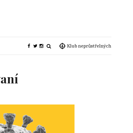
Klub neprůstřelných
vaní