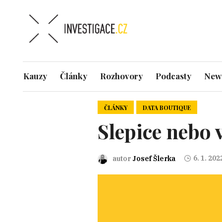
Kauzy
Články
Rozhovory
Podcasty
News
ČLÁNKY
DATA BOUTIQUE
Slepice nebo 
6. 1. 202
autor
Josef Šlerka