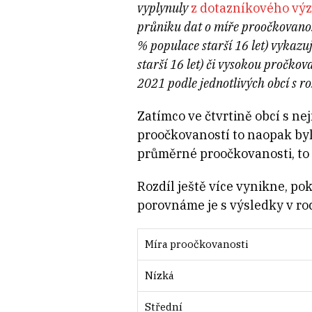
vyplynuly
z dotazníkového vý
průniku dat o míře proočkovanost
% populace starší 16 let) vykaz
starší 16 let) či vysokou pročkov
2021 podle jednotlivých obcí s r
Zatímco ve čtvrtině obcí s ne
proočkovaností to naopak bylo
průměrné proočkovanosti, to 
Rozdíl ještě více vynikne, p
porovnáme je s výsledky v ro
Míra proočkovanosti
Nízká
Střední