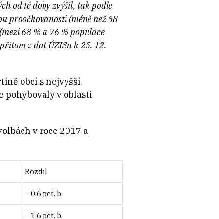
ých od té doby zvýšil, tak podle
rou proočkovanosti (méně než 68
u (mezi 68 % a 76 % populace
e přitom z dat ÚZISu k 25. 12.
tině obcí s nejvyšší
se pohybovaly v oblasti
volbách v roce 2017 a
Rozdíl
– 0.6 pct. b.
– 1.6 pct. b.