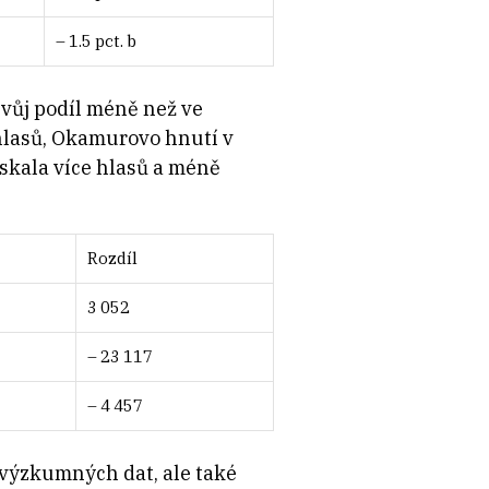
– 1.5 pct. b
svůj podíl méně než ve
hlasů, Okamurovo hnutí v
ískala více hlasů a méně
Rozdíl
3 052
– 23 117
– 4 457
e výzkumných dat, ale také