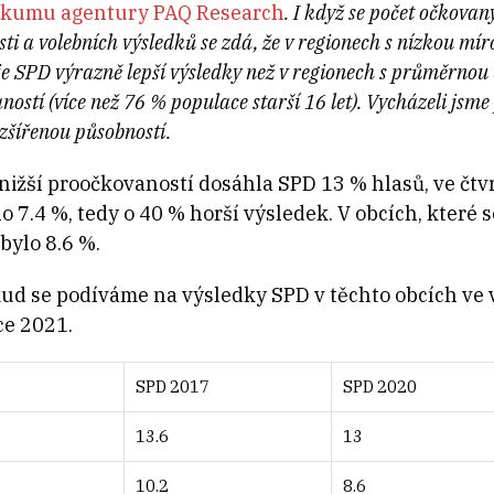
zkumu agentury PAQ Research
. I když se počet očkovan
i a volebních výsledků se zdá, že v regionech s nízkou mí
uje SPD výrazně lepší výsledky než v regionech s průměrno
aností (více než 76 % populace starší 16 let). Vycházeli jsm
ozšířenou působností.
jnižší proočkovaností dosáhla SPD 13 % hlasů, ve čtvr
 7.4 %, tedy o 40 % horší výsledek. V obcích, které 
bylo 8.6 %.
okud se podíváme na výsledky SPD v těchto obcích ve 
ce 2021.
SPD 2017
SPD 2020
13.6
13
10.2
8.6