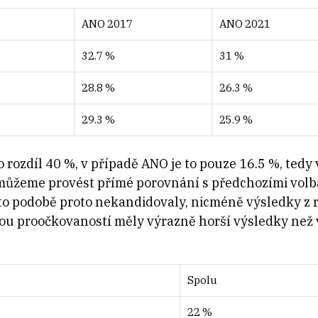
ANO 2017
ANO 2021
32.7 %
31 %
28.8 %
26.3 %
29.3 %
25.9 %
 rozdíl 40 %, v případě ANO je to pouze 16.5 %, tedy
můžeme provést přímé porovnání s předchozími volba
éto podobě proto nekandidovaly, nicméně výsledky z
zkou proočkovaností měly výrazně horší výsledky než
Spolu
22 %