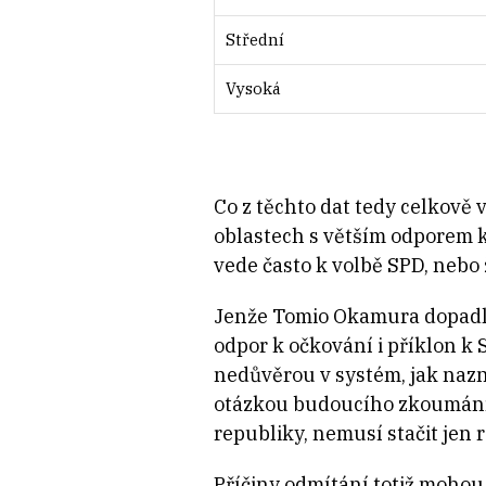
Střední
Vysoká
Co z těchto dat tedy celkově
oblastech s větším odporem k
vede často k volbě SPD, nebo
Jenže Tomio Okamura dopadl v
odpor k očkování i příklon k
nedůvěrou v systém, jak nazn
otázkou budoucího zkoumání. 
republiky, nemusí stačit jen
Příčiny odmítání totiž mohou