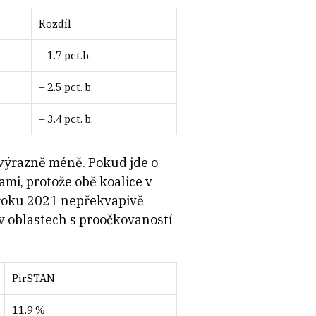
Rozdíl
– 1.7 pct.b.
– 2.5 pct. b.
– 3.4 pct. b.
 výrazně méně. Pokud jde o
mi, protože obě koalice v
 roku 2021 nepřekvapivě
 v oblastech s proočkovaností
PirSTAN
11.9 %