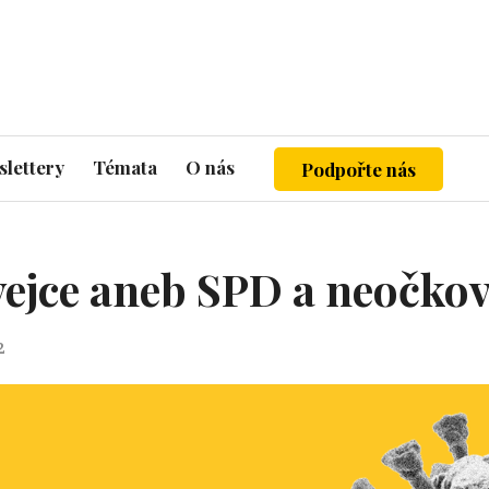
lettery
Témata
O nás
Podpořte nás
vejce aneb SPD a neočko
2