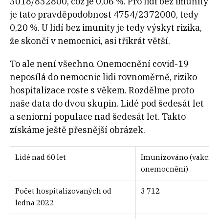
5018/832800, což je 0,06 %. Pro lidi bez imunity
je tato pravděpodobnost 4754/2372000, tedy
0,20 %. U lidí bez imunity je tedy výskyt rizika,
že skončí v nemocnici, asi třikrát větší.
To ale není všechno. Onemocnění covid-19
neposílá do nemocnic lidi rovnoměrně, riziko
hospitalizace roste s věkem. Rozdělme proto
naše data do dvou skupin. Lidé pod šedesát let
a seniorní populace nad šedesát let. Takto
získáme ještě přesnější obrázek.
Lidé nad 60 let
Imunizováno (vakcina
onemocnění)
Počet hospitalizovaných od
3 712
ledna 2022