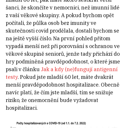
šanci, že skončíte v nemocnici, než imunní lidé
z vaší věkové skupiny. A pokud bychom opět
počítali, že půlka osob bez imunity ve
skutečnosti covid prodělala, dostali bychom se
na ještě vyšší číslo. Na první pohled přitom
vypadá menší než při porovnání s ochranou ve
věkové skupině seniorů, jenže tady přichází do
hry podmíněná pravděpodobnost, o které jsme
psali v článku
Jak a kdy (ne)fungují antigenní
testy
. Pokud jste mladší 60 let, máte dvakrát
menší pravděpodobnost hospitalizace. Obecně
navíc platí, že čím jste mladší, tím se snižuje
riziko, že onemocnění bude vyžadovat
hospitalizaci.