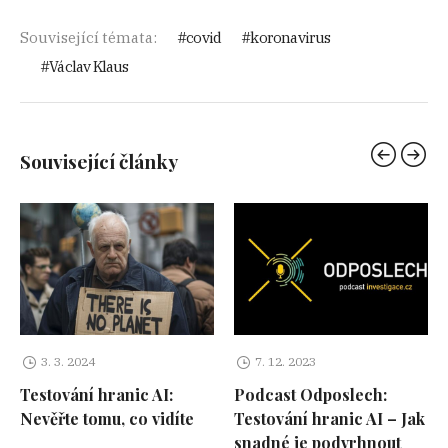
Související témata:
covid
koronavirus
Václav Klaus
Související články
3. 3. 2024
7. 12. 2023
Testování hranic AI:
Podcast Odposlech:
Nevěřte tomu, co vidíte
Testování hranic AI – Jak
snadné je podvrhnout