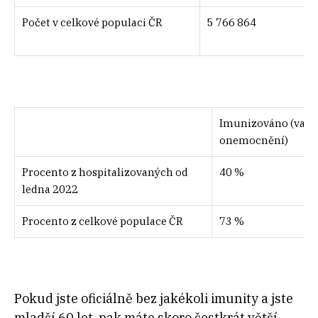
Počet v celkové populaci ČR
5 766 864
Imunizováno (vakc
onemocnění)
Procento z hospitalizovaných od
40 %
ledna 2022
Procento z celkové populace ČR
73 %
Pokud jste oficiálně bez jakékoli imunity a jste
mladší 60 let, pak máte skoro šestkrát větší