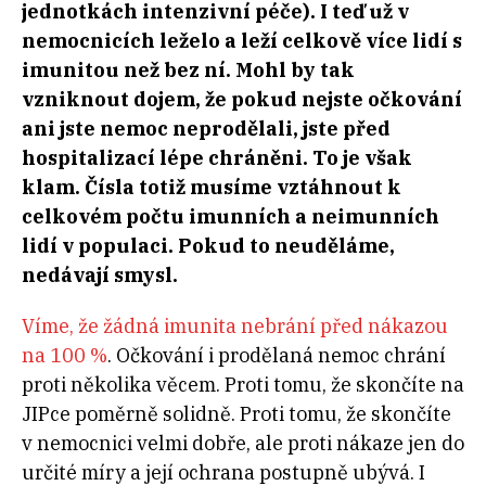
jednotkách intenzivní péče). I teď už v
nemocnicích leželo a leží celkově více lidí s
imunitou než bez ní. Mohl by tak
vzniknout dojem, že pokud nejste očkování
ani jste nemoc neprodělali, jste před
hospitalizací lépe chráněni. To je však
klam. Čísla totiž musíme vztáhnout k
celkovém počtu imunních a neimunních
lidí v populaci. Pokud to neuděláme,
nedávají smysl.
Víme, že žádná imunita nebrání před nákazou
na 100 %
. Očkování i prodělaná nemoc chrání
proti několika věcem. Proti tomu, že skončíte na
JIPce poměrně solidně. Proti tomu, že skončíte
v nemocnici velmi dobře, ale proti nákaze jen do
určité míry a její ochrana postupně ubývá. I