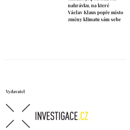
nahrávku, na které
Václav Klaus popře místo
změny klimatu sám sebe
Vydavatel