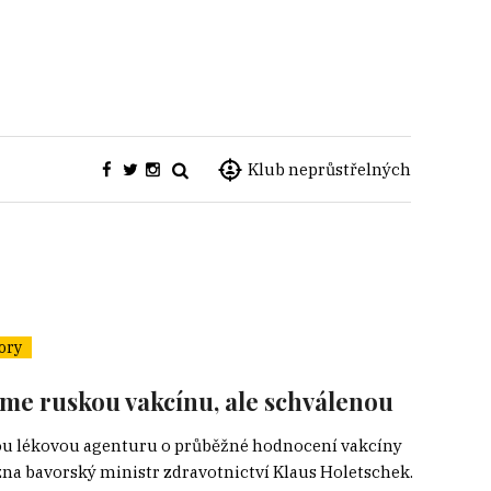
Klub neprůstřelných
ory
me ruskou vakcínu, ale schválenou
 lékovou agenturu o průběžné hodnocení vakcíny
řezna bavorský ministr zdravotnictví Klaus Holetschek.