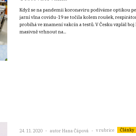
Když se na pandemii koronaviru podíváme optikou peněz 
jarní vlna covidu-19 se točila kolem roušek, respirá
probíhá ve znamení vakcín a testů. V Česku vzplál boj 
masivně vrhnout na...
Články
v rubrice
24. 11. 2020
autor
Hana Čápová