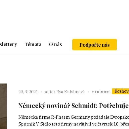
lettery
Témata
O nás
Podpořte nás
Rozhov
v rubrice
22. 3. 2021
autor
Eva Kubániová
Německý novinář Schmidt: Potřebuje
Německá firma R-Pharm Germany požádala Evropskou
Sputnik V. Sídlo této firmy navštívil ve čtvrtek 18. b