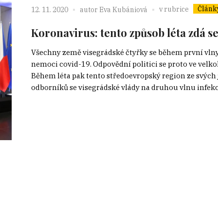
Článk
v rubrice
12. 11. 2020
autor
Eva Kubániová
Koronavirus: tento způsob léta zdá 
Všechny země visegrádské čtyřky se během první vlny
nemoci covid-19. Odpovědní politici se proto ve velkol
Během léta pak tento středoevropský region ze svých
odborníků se visegrádské vlády na druhou vlnu infekce