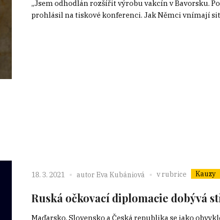
„Jsem odhodlán rozšířit výrobu vakcín v Bavorsku. Pot
prohlásil na tiskové konferenci. Jak Němci vnímají si
Kauzy
v rubrice
18. 3. 2021
autor
Eva Kubániová
Ruská očkovací diplomacie dobývá s
Maďarsko, Slovensko a Česká republika se jako obvykle 