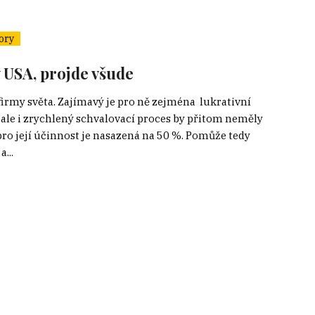
ory
v USA, projde všude
firmy světa. Zajímavý je pro ně zejména lukrativní
 ale i zrychlený schvalovací proces by přitom neměly
pro její účinnost je nasazená na 50 %. Pomůže tedy
...