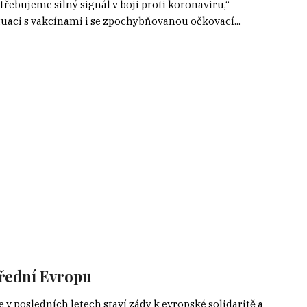
řebujeme silný signál v boji proti koronaviru,“
tuaci s vakcínami i se zpochybňovanou očkovací...
třední Evropu
v posledních letech staví zády k evropské solidaritě a