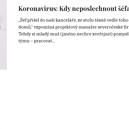
Koronavirus: Kdy neposlechnout šéf
„Šéf přišel do naší kanceláře, ze stolu těsně vedle toh
domů,“ vzpomíná projektový manažer severočeské firmy
Tehdy si mladý muž (jméno nechce zveřejnit) pomyslel,
týmu – pracovat...