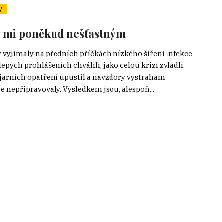
y
se mi poněkud nešťastným
 vyjímaly na předních příčkách nízkého šíření infekce
epých prohlášeních chválili, jako celou krizi zvládli.
 jarních opatření upustil a navzdory výstrahám
 nepřipravovaly. Výsledkem jsou, alespoň...