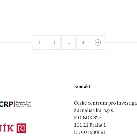
1
2
…
4
Kontakt
České centrum pro investiga
žurnalistiku, o.p.s.
P. O. BOX 827
111 21 Praha 1
IČO:
01680081