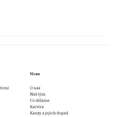
Menu
tivní
O nás
Náš tým
Co děláme
Kariéra
Kauzy a jejich dopad