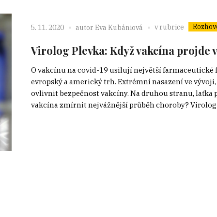
Rozhov
v rubrice
5. 11. 2020
autor
Eva Kubániová
Virolog Plevka: Když vakcína projde 
O vakcínu na covid-19 usilují největší farmaceutické 
evropský a americký trh. Extrémní nasazení ve vývoji,
ovlivnit bezpečnost vakcíny. Na druhou stranu, laťka 
vakcína zmírnit nejvážnější průběh choroby? Virolog a