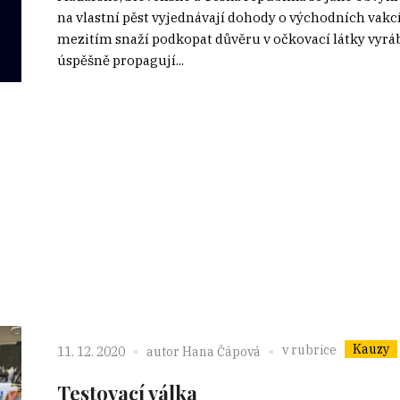
na vlastní pěst vyjednávají dohody o východních vakcín
mezitím snaží podkopat důvěru v očkovací látky vyráb
úspěšně propagují...
Kauzy
v rubrice
11. 12. 2020
autor
Hana Čápová
Testovací válka