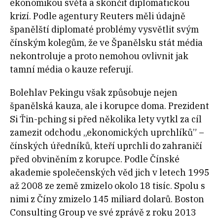
ekonomikou světa a skončit diplomatickou
krizí. Podle agentury Reuters měli údajně
španělští diplomaté problémy vysvětlit svým
čínským kolegům, že ve Španělsku stát média
nekontroluje a proto nemohou ovlivnit jak
tamní média o kauze referují.
Bolehlav Pekingu však způsobuje nejen
španělská kauza, ale i korupce doma. Prezident
Si Ťin-pching si před několika lety vytkl za cíl
zamezit odchodu „ekonomických uprchlíků” –
čínských úředníků, kteří uprchli do zahraničí
před obviněním z korupce. Podle Čínské
akademie společenských věd jich v letech 1995
až 2008 ze země zmizelo okolo 18 tisíc. Spolu s
nimi z Číny zmizelo 145 miliard dolarů. Boston
Consulting Group ve své zprávě z roku 2013