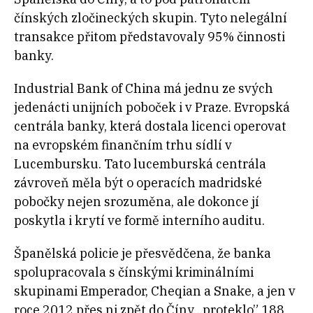
čínských zločineckých skupin. Tyto nelegální
transakce přitom představovaly 95% činnosti
banky.
Industrial Bank of China má jednu ze svých
jedenácti unijních poboček i v Praze. Evropská
centrála banky, která dostala licenci operovat
na evropském finančním trhu sídlí v
Lucembursku. Tato lucemburská centrála
závroveň měla být o operacích madridské
pobočky nejen srozuměna, ale dokonce jí
poskytla i krytí ve formě interního auditu.
Španělská policie je přesvědčena, že banka
spolupracovala s čínskými kriminálními
skupinami Emperador, Cheqian a Snake, a jen v
roce 2012 přes ni zpět do Číny „proteklo” 188