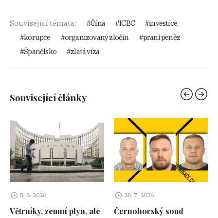
Související témata:
Čína
ICBC
investice
korupce
organizovaný zločin
praní peněz
Španělsko
zlatá víza
Související články
5. 8. 2026
28. 7. 2026
Větrníky, zemní plyn, ale
Černohorský soud