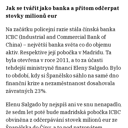
Jak se tvářit jako banka a přitom odčerpat
stovky milionů eur
Na začátku policejní razie stála čínská banka
ICBC (Industrial and Commercial Bank of
China) – největší banka světa co do objemu
aktiv. Respektive její pobočka v Madridu. Ta
byla otevřena v roce 2011, a to za účasti
tehdejší ministryně financí Eleny Salgado. Bylo
to období, kdy si Španělsko sáhlo na samé dno
finanční krize a nezaměstnanost dosahovala
závratných 23%.
Elenu Salgado by nejspíš ani ve snu nenapadlo,
že sedm let poté bude madridská pobočka ICBC
obviněna z odčerpávání stovek milionů eur ze
Španělska do Číny, a to pod patronátem