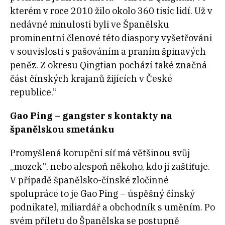
kterém v roce 2010 žilo okolo 360 tisíc lidí. Už v
nedávné minulosti byli ve Španělsku
prominentní členové této diaspory vyšetřováni
v souvislosti s pašováním a praním špinavých
peněz. Z okresu Qingtian pochází také značná
část čínských krajanů žijících v České
republice.”
Gao Ping – gangster s kontakty na
španělskou smetánku
Promyšlená korupční síť má většinou svůj
„mozek”, nebo alespoň někoho, kdo ji zaštiťuje.
V případě španělsko-čínské zločinné
spolupráce to je Gao Ping – úspěšný čínský
podnikatel, miliardář a obchodník s uměním. Po
svém příletu do Španělska se postupně