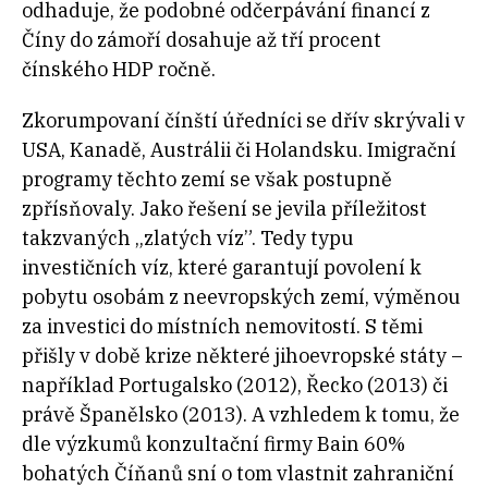
odhaduje, že podobné odčerpávání financí z
Číny do zámoří dosahuje až tří procent
čínského HDP ročně.
Zkorumpovaní čínští úředníci se dřív skrývali v
USA, Kanadě, Austrálii či Holandsku. Imigrační
programy těchto zemí se však postupně
zpřísňovaly. Jako řešení se jevila příležitost
takzvaných „zlatých víz”. Tedy typu
investičních víz, které garantují povolení k
pobytu osobám z neevropských zemí, výměnou
za investici do místních nemovitostí. S těmi
přišly v době krize některé jihoevropské státy –
například Portugalsko (2012), Řecko (2013) či
právě Španělsko (2013). A vzhledem k tomu, že
dle výzkumů konzultační firmy Bain 60%
bohatých Číňanů sní o tom vlastnit zahraniční