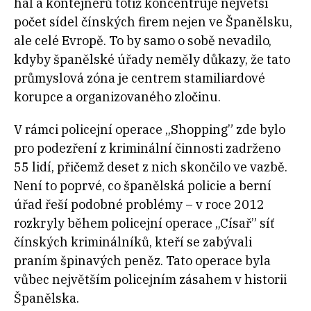
hal a kontejnerů totiž koncentruje největší
počet sídel čínských firem nejen ve Španělsku,
ale celé Evropě. To by samo o sobě nevadilo,
kdyby španělské úřady neměly důkazy, že tato
průmyslová zóna je centrem stamiliardové
korupce a organizovaného zločinu.
V rámci policejní operace „Shopping” zde bylo
pro podezření z kriminální činnosti zadrženo
55 lidí, přičemž deset z nich skončilo ve vazbě.
Není to poprvé, co španělská policie a berní
úřad řeší podobné problémy – v roce 2012
rozkryly během policejní operace „Císař” síť
čínských kriminálníků, kteří se zabývali
praním špinavých peněz. Tato operace byla
vůbec největším policejním zásahem v historii
Španělska.