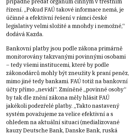
případně předat orgánům činným v trestním
řízení. „Pokud FAÚ takové informace nemá, je
účinné a efektivní řešení v rámci české
legislativy velmi složité a mnohdy i nemožné,“
dodává Kazda.
Bankovní platby jsou podle zákona primárně
monitorovány takzvanými povinnými osobami
– tedy všemi institucemi, které by podle
zákonodárců mohly být zneužity k praní peněz,
mimo jiné tedy bankami. FAÚ totiž na bankovní
účty přímo „nevidí“. Zmíněné „povinné osoby“
by tak dle znění zákona měly hlásit FAÚ
jakékoli podezřelé platby. „Takto nastavený
systém považujeme za velice efektivní a s
ohledem na aktuální situaci (medializované
kauzy Deutsche Bank, Danske Bank, ruská