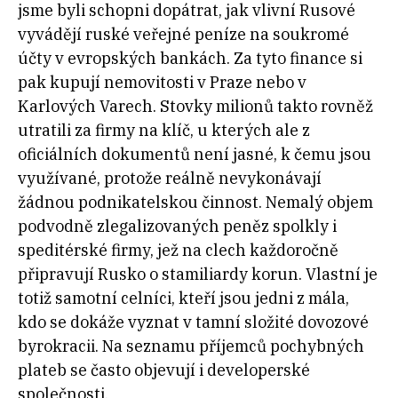
jsme byli schopni dopátrat, jak vlivní Rusové
vyvádějí ruské veřejné peníze na soukromé
účty v evropských bankách. Za tyto finance si
pak kupují nemovitosti v Praze nebo v
Karlových Varech.
Stovky milionů takto rovněž
utratili za firmy na klíč, u kterých ale z
oficiálních dokumentů není jasné, k čemu jsou
využívané, protože reálně nevykonávají
žádnou podnikatelskou činnost. Nemalý objem
podvodně zlegalizovaných peněz spolkly i
speditérské firmy, jež na clech každoročně
připravují Rusko o stamiliardy korun. Vlastní je
totiž samotní celníci, kteří jsou jedni z mála,
kdo se dokáže vyznat v tamní složité dovozové
byrokracii. Na seznamu příjemců pochybných
plateb se často objevují i developerské
společnosti.