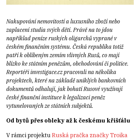
Nakupování nemovitostí a luxusního zboží nebo
zaplacení studia svých dětí. Právě na to jdou
například peníze ruských oligarchů vyprané v
českém finančním systému. Česká republika totiž
patří k oblíbeným zemím vlivných Rusů, co mají
blízko ke státním penězům, obchodování či politice.
Reportéři investigace.cz pracovali na několika
projektech, které na základě uniklých bankovních
dokumentů odhalují, jak bohatí Rusové využívají
české finanční instituce k legalizaci peněz
vytunelovaných ze státních subjektů.
Od bytů přes obleky až k českému křišťálu
V rámci projektu
Ruská pračka značky Troika