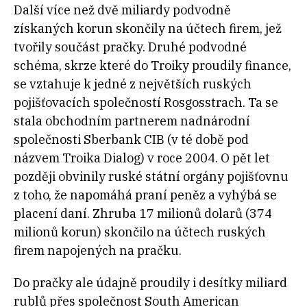
Další více než dvě miliardy podvodně
získaných korun skončily na účtech firem, jež
tvořily součást pračky. Druhé podvodné
schéma, skrze které do Troiky proudily finance,
se vztahuje k jedné z největších ruských
pojišťovacích společností Rosgosstrach. Ta se
stala obchodním partnerem nadnárodní
společnosti Sberbank CIB (v té době pod
názvem Troika Dialog) v roce 2004. O pět let
později obvinily ruské státní orgány pojišťovnu
z toho, že napomáhá praní peněz a vyhýbá se
placení daní. Zhruba 17 milionů dolarů (374
milionů korun) skončilo na účtech ruských
firem napojených na pračku.
Do pračky ale údajně proudily i desítky miliard
rublů přes společnost South American