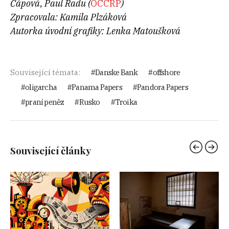
Čápová, Paul Radu (
OCCRP
)
Zpracovala: Kamila Plzáková
Autorka úvodní grafiky: Lenka Matoušková
Související témata:
Danske Bank
offshore
oligarcha
Panama Papers
Pandora Papers
praní peněz
Rusko
Troika
Související články