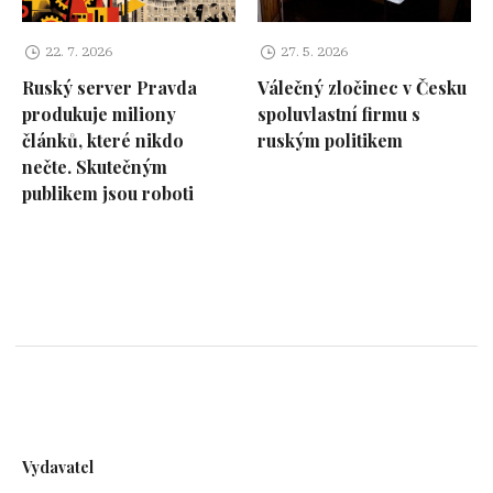
22. 7. 2026
27. 5. 2026
Ruský server Pravda
Válečný zločinec v Česku
produkuje miliony
spoluvlastní firmu s
článků, které nikdo
ruským politikem
nečte. Skutečným
publikem jsou roboti
Vydavatel