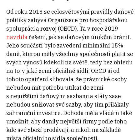
Od roku 2013 se celosvětovými pravidly daňové
politiky zabývá Organizace pro hospodářskou
spolupráci a rozvoj (OECD). Ta v
roce 2019
navrhla
řešení, jak se daňovým únikům bránit.
Jeho součástí bylo zavedení minimální 15%
daně, kterou měly všechny společnosti platit ze
svých výnosů kdekoli na světě, tedy bez ohledu
na to, v
jaké zemi oficiálně sídlí. OECD si od
tohoto opatření slibovala, že právnické osoby
nebudou mít potřebu utíkat do zemí
s
nejnižšími daňovými sazbami a státy zase
nebudou snižovat své sazby, aby tím přilákaly
zahraniční investice. Dohoda měla vládám také
umožnit, aby danily největší firmy podle toho,
kde své zboží prodávají, a nikoli na základě
místa oficiálního sídla společnosti.