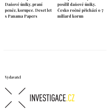
Daňové úniky, praní
posílil daňové úniky.
peněz, korupce. Deset let
Česko ročně přichází o 7
s Panama Papers
miliard korun
Vydavatel