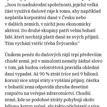
„Jsou to nadnárodní společnosti, jejichž velká
část využívá daňové ráje k tomu, aby například
neplatila korporátní daně v Česku nebo
v dalších zemích, v nichž jsou ekonomicky
aktivní. Do druhé skupiny patří velmi bohatí
lidé, kteří nechtějí platit daně ze svých příjmů.
Těm vychází vstříc třeba Švýcarsko.“
Únikem peněz do daňových rájů trpí především
chudé země, jež v
minulosti neměly žádné slovo
v
tom, jak budou celosvětová pravidla ohledně
daní vypadat. Až 90
% ztrát (více než 9
bilionů
korun) sice utrpí státy s
vyššími příjmy, částka
v
bohatší zemi odpovídá zhruba desetině
rozpočtu na veřejné zdravotnictví. Chudší
země, kde se podobné ztráty pohybují okolo
bilionu korun ročně, ale takto přicházejí o
více