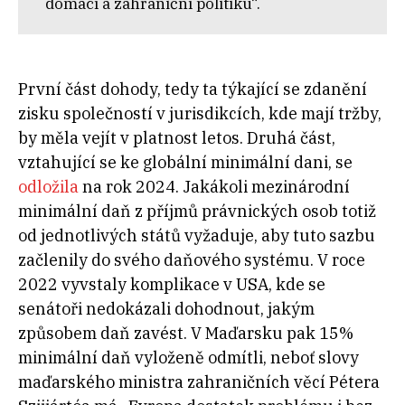
domácí a zahraniční politiku“.
První část dohody, tedy ta týkající se zdanění
zisku společností v
jurisdikcích, kde mají tržby,
by měla vejít v
platnost letos. Druhá část,
vztahující se ke globální minimální dani, se
odložila
na rok
2024. Jakákoli mezinárodní
minimální daň z
příjmů právnických osob totiž
od jednotlivých států vyžaduje, aby tuto sazbu
začlenily do svého daňového systému. V
roce
2022 vyvstaly komplikace v
USA, kde se
senátoři nedokázali dohodnout, jakým
způsobem daň zavést. V
Maďarsku pak 15%
minimální daň vyloženě odmítli, neboť slovy
maďarského ministra zahraničních věcí
Pétera