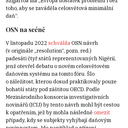
Szijjártóa
má „Evropa dostatek problému i bez
toho, aby se zaváděla celosvětová minimální
daň“.
OSN na scéně
V listopadu 2022
schválila
OSN návrh
(v originále „resolution“, pozn. red.)
padesáti čtyř států reprezentovaných Nigérií,
jenž otevřel debatu o novém celosvětovém
daňovém systému na tomto fóru. Šlo
o záležitost, kterou dosud praktikovaly pouze
bohatší státy pod záštitou OECD. Podle
Mezinárodního konsorcia investigativních
novinářů (ICIJ) by tento návrh mohl být cestou
k opatřením, jež by mohla následně
omezit
případy, kdy se subjekty vyhýbají daňovým
povinnostem. Jde například o zřízení