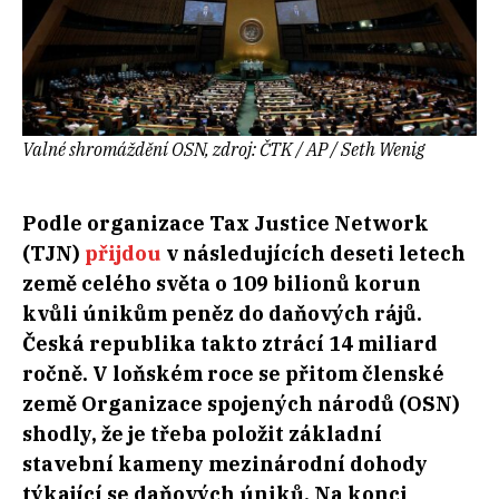
Valné shromáždění OSN, zdroj: ČTK / AP / Seth Wenig
Podle organizace Tax Justice Network
(TJN)
přijdou
v následujících deseti letech
země celého světa o 109 bilionů korun
kvůli únikům peněz do daňových rájů.
Česká republika takto ztrácí 14 miliard
ročně. V loňském roce se přitom členské
země Organizace spojených národů (OSN)
shodly, že je třeba položit základní
stavební kameny mezinárodní dohody
týkající se daňových úniků. Na konci