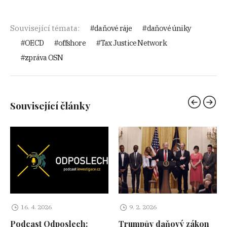
Související témata:
daňové ráje
daňové úniky
OECD
offshore
Tax Justice Network
zpráva OSN
Související články
16. 4. 2026
9. 2. 2026
Podcast Odposlech:
Trumpův daňový zákon