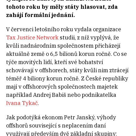
tohoto roku by měly státy hlasovat, zda
zahájí formální jednání.
V červenci letošního roku vydala organizace
Tax Justice Network
studii, z níž vyplývá, že
kvůli nadnárodním společnostem přicházejí
aktuálně země o 6,5 bilionů korun ročně. Co se
týče movitých lidí, kteří své bohatství
schovávají v offshorech, státy kvůli nim ztrácejí
téměř 4 biliony korun ročně. Z České republiky
mají v offshorových společnostech majetek
například Andrej Babiš nebo podnikatelka
Ivana Tykač
.
Jak podotýká ekonom Petr Janský,
výhody
offshorů související s
neplacením daní
využívají především dvě základní skupiny
: