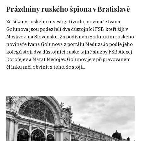
Prázdniny ruského špiona v Bratislavě
Ze šikany ruského investigativního novináře Ivana
Golunova jsou podezřelí dva důstojníci FSB, kteří žijí v
Moskvě a na Slovensku. Za podivným zatknutím ruského
novináře Ivana Golunova z portálu Meduza.io podle jeho
kolegů stojí dva důstojníci ruské tajné služby FSB Alexej
Dorofejev a Marat Medojev. Golunov je v připravovaném
článku měl obvinit z toho, že stojí...