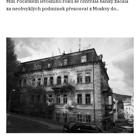
MIB. Počátkem letošního roku se centrála banky začala
za neobvyklých podmínek přesouvat z Moskvy do...