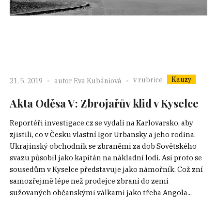
Kauzy
v rubrice
21. 5. 2019
autor
Eva Kubániová
Akta Oděsa V: Zbrojařův klid v Kyselce
Reportéři investigace.cz se vydali na Karlovarsko, aby
zjistili, co v Česku vlastní Igor Urbansky a jeho rodina.
Ukrajinský obchodník se zbraněmi za dob Sovětského
svazu působil jako kapitán na nákladní lodi. Asi proto se
sousedům v Kyselce představuje jako námořník. Což zní
samozřejmě lépe než prodejce zbraní do zemí
sužovaných občanskými válkami jako třeba Angola...