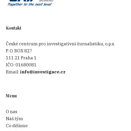
Kontakt
České centrum pro investigativní žurnalistiku, o.p.s.
P. O. BOX 827
111 21 Praha 1
IČO:
01680081
Email:
info@investigace.cz
Menu
O nás
Náš tým
Co děláme