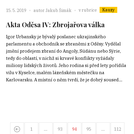
Kauzy
v rubrice
15. 5. 2019
autor
Jakub Šimák
Akta Oděsa IV: Zbrojařova válka
Igor Urbansky je bývalý poslanec ukrajinského
parlamentu a obchodník se zbraněmi z Oděsy. Vydělal
jmění prodejem zbraní do Angoly, Súdánu nebo Sýrie,
tedy do oblastí, v nichž si krvavé konflikty vyžádaly
miliony lidských životů. Jeho rodina si před lety pořídila
vilu v Kyselce, malém lázeňském městečku na
Karlovarsku. A místní o něm tvrdí, že je dobrý soused....
1
…
93
94
95
…
112