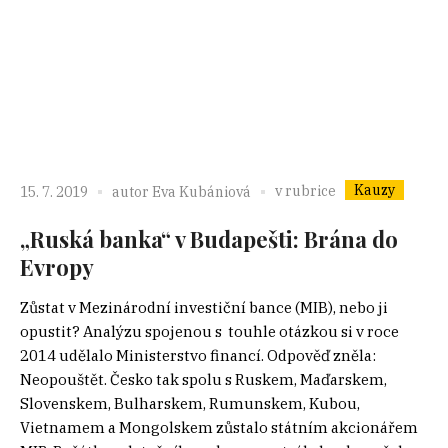
Kauzy
v rubrice
15. 7. 2019
autor
Eva Kubániová
„Ruská banka“ v Budapešti: Brána do
Evropy
Zůstat v Mezinárodní investiční bance (MIB), nebo ji
opustit? Analýzu spojenou s touhle otázkou si v roce
2014 udělalo Ministerstvo financí. Odpověď zněla:
Neopouštět. Česko tak spolu s Ruskem, Maďarskem,
Slovenskem, Bulharskem, Rumunskem, Kubou,
Vietnamem a Mongolskem zůstalo státním akcionářem