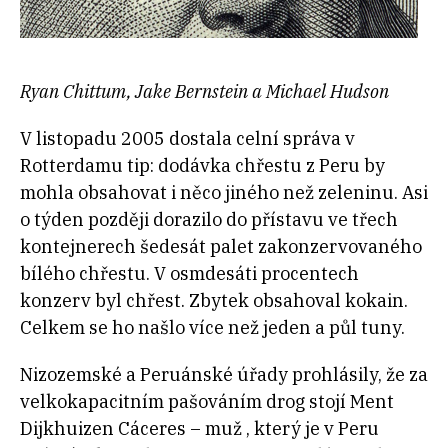
Ryan Chittum, Jake Bernstein a Michael Hudson
V listopadu 2005 dostala celní správa v
Rotterdamu tip: dodávka chřestu z Peru by
mohla obsahovat i něco jiného než zeleninu. Asi
o týden později dorazilo do přístavu ve třech
kontejnerech šedesát palet zakonzervovaného
bílého chřestu. V osmdesáti procentech
konzerv byl chřest. Zbytek obsahoval kokain.
Celkem se ho našlo více než jeden a půl tuny.
Nizozemské a Peruánské úřady prohlásily, že za
velkokapacitním pašováním drog stojí Ment
Dijkhuizen Cáceres – muž , který je v Peru