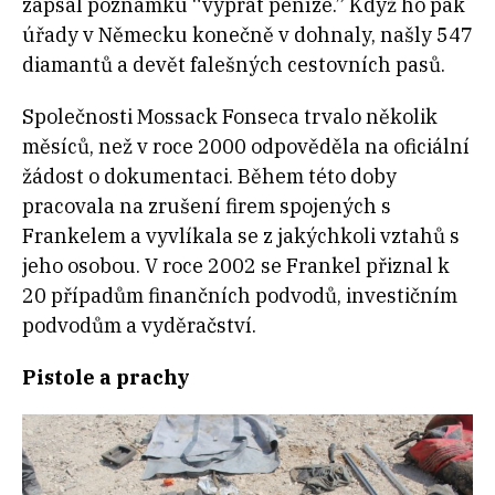
zapsal poznámku “vyprat peníze.” Když ho pak
úřady v Německu konečně v dohnaly, našly 547
diamantů a devět falešných cestovních pasů.
Společnosti Mossack Fonseca trvalo několik
měsíců, než v roce 2000 odpověděla na oficiální
žádost o dokumentaci. Během této doby
pracovala na zrušení firem spojených s
Frankelem a vyvlíkala se z jakýchkoli vztahů s
jeho osobou. V roce 2002 se Frankel přiznal k
20 případům finančních podvodů, investičním
podvodům a vyděračství.
Pistole a prachy