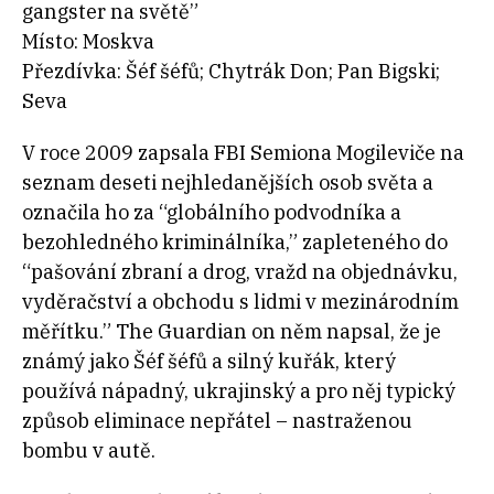
gangster na světě”
Místo: Moskva
Přezdívka: Šéf šéfů; Chytrák Don; Pan Bigski;
Seva
V roce 2009 zapsala FBI Semiona Mogileviče na
seznam deseti nejhledanějších osob světa a
označila ho za “globálního podvodníka a
bezohledného kriminálníka,” zapleteného do
“pašování zbraní a drog, vražd na objednávku,
vyděračství a obchodu s lidmi v mezinárodním
měřítku.” The Guardian on něm napsal, že je
známý jako Šéf šéfů a silný kuřák, který
používá nápadný, ukrajinský a pro něj typický
způsob eliminace nepřátel – nastraženou
bombu v autě.