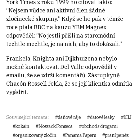
York Times z roku 1999 ho citoval takto:
“Nejsem vůdce ani aktivní člen žádné
zločinecké skupiny.” Když se ho pak v témže
roce ptala BBC na kauzu YBM Magnex,
odpověděl: “No jestli přišli na staromódní
techtle mechtle, je na nich, aby to dokázali.”
Frankela, Knighta ani Dijkhuizena nebylo
možné kontaktovat. Del Valle odpověděl v
emailu, že se zdrží komentářů. Zástupkyně
Chacón Rossell řekla, že se její klientka odmítla
vyjádřit.
Související témata:
daňové ráje
datové leaky
ICIJ
kokain
Mossack Fonseca
obchod s drogami
organizovaný zločin
Panama Papers
praní peněz