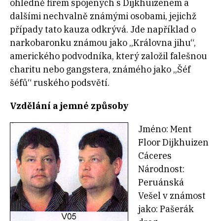
ohledně firem spojených s Dijkhuizenem a
dalšími nechvalně známými osobami, jejichž
případy tato kauza odkrývá. Jde například o
narkobaronku známou jako „Královna jihu“,
amerického podvodníka, který založil falešnou
charitu nebo gangstera, známého jako „Šéf
šéfů“ ruského podsvětí.
Vzdělání a jemné způsoby
Jméno: Ment
Floor Dijkhuizen
Cáceres
Národnost:
Peruánská
Vešel v známost
jako: Pašerák