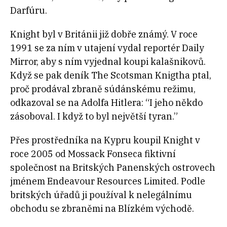
Darfúru.
Knight byl v Británii již dobře známý. V roce
1991 se za ním v utajení vydal reportér Daily
Mirror, aby s ním vyjednal koupi kalašnikovů.
Když se pak deník The Scotsman Knigtha ptal,
proč prodával zbraně súdánskému režimu,
odkazoval se na Adolfa Hitlera: “I jeho někdo
zásoboval. I když to byl největší tyran.”
Přes prostředníka na Kypru koupil Knight v
roce 2005 od Mossack Fonseca fiktivní
společnost na Britských Panenských ostrovech
jménem Endeavour Resources Limited. Podle
britských úřadů ji používal k nelegálnímu
obchodu se zbraněmi na Blízkém východě.