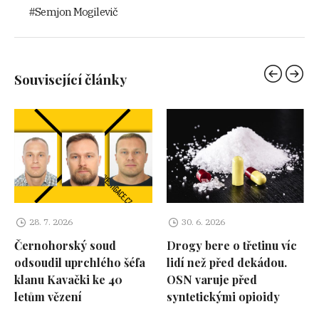
Semjon Mogilevič
Související články
28. 7. 2026
30. 6. 2026
Černohorský soud
Drogy bere o třetinu víc
odsoudil uprchlého šéfa
lidí než před dekádou.
klanu Kavački ke 40
OSN varuje před
letům vězení
syntetickými opioidy