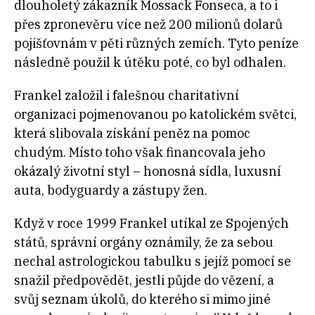
dlouholetý zákazník Mossack Fonseca, a to i
přes zpronevěru více než 200 milionů dolarů
pojišťovnám v pěti různých zemích. Tyto peníze
následně použil k útěku poté, co byl odhalen.
Frankel založil i falešnou charitativní
organizaci pojmenovanou po katolickém světci,
která slibovala získání peněz na pomoc
chudým. Místo toho však financovala jeho
okázalý životní styl – honosná sídla, luxusní
auta, bodyguardy a zástupy žen.
Když v roce 1999 Frankel utíkal ze Spojených
států, správní orgány oznámily, že za sebou
nechal astrologickou tabulku s jejíž pomocí se
snažil předpovědět, jestli půjde do vězení, a
svůj seznam úkolů, do kterého si mimo jiné