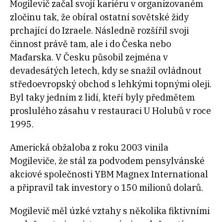
Mogilevič začal svojí kariéru v organizovaném
zločinu tak, že obíral ostatní sovětské židy
prchající do Izraele. Následně rozšířil svoji
činnost právě tam, ale i do Česka nebo
Maďarska. V Česku působil zejména v
devadesátých letech, kdy se snažil ovládnout
středoevropský obchod s lehkými topnými oleji.
Byl taky jedním z lidí, kteří byly předmětem
proslulého zásahu v restauraci U Holubů v roce
1995.
Americká obžaloba z roku 2003 vinila
Mogileviče, že stál za podvodem pensylvánské
akciové společnosti YBM Magnex International
a připravil tak investory o 150 milionů dolarů.
Mogilevič měl úzké vztahy s několika fiktivními