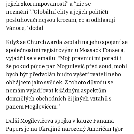
jejich zkorumpovaností” a “nic se
nezmění“.“Globální elity a jejich političtí
posluhovači nejsou krocani, co si odhlasují
Vánoce,” dodal.
Když se Churchwarda zeptali na jeho spojení se
společnostmi registrovými u Mossack Fonseca,
vyjádřil se v emailu: “Moji právníci mi poradili,
že pokud půjde pan Moguilevič před soud, mohl
bych být předvolán buďto vyšetřovateli nebo
obhájcem jako svědek. Z tohoto důvodu se
nemám vyjadřovat k žádným aspektům
domnělých obchodních či jiných vztahů s
panem Mogilevičem.”
Další Mogilevičova spojka v kauze Panama
Papers je na Ukrajině narozený Američan Igor