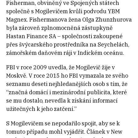
Fisherman, obviněný ve Spojených státech
společně s Mogilevičem kvůli podvodu YBM
Magnex. Fishermanova žena Olga Zhunzhurova
byla zároveň zplnomocněná zástupkyně
Hastan Finance SA – společnosti zakoupené
přes švýcarského prostředníka na Seychelách,
zámořském daňovém ráji v Indickém oceánu.
FBI v roce 2009 uvedla, že Mogilevič žije v
Moskvě. V roce 2015 ho FBI vymazala ze svého
seznamu deseti nejhledanějších osob s tím, že
“značná domácí i mezinárodní publicita, které
se mu dostalo, nevedla k získání informací
užitečných k jeho zatčení.”
S Mogilevičem se nepodařilo spojit, aby se k
tomuto případu mohl vyjádřit. Článek v New