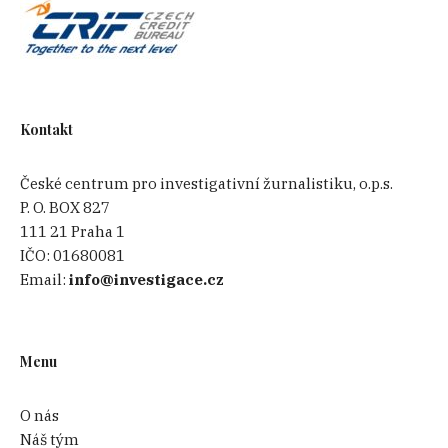
Kontakt
České centrum pro investigativní žurnalistiku, o.p.s.
P. O. BOX 827
111 21 Praha 1
IČO:
01680081
Email:
info@investigace.cz
Menu
O nás
Náš tým