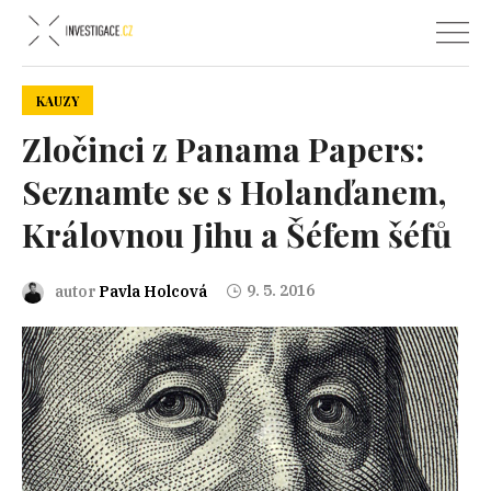
KAUZY
Zločinci z Panama Papers:
Seznamte se s Holanďanem,
Královnou Jihu a Šéfem šéfů
9. 5. 2016
autor
Pavla Holcová