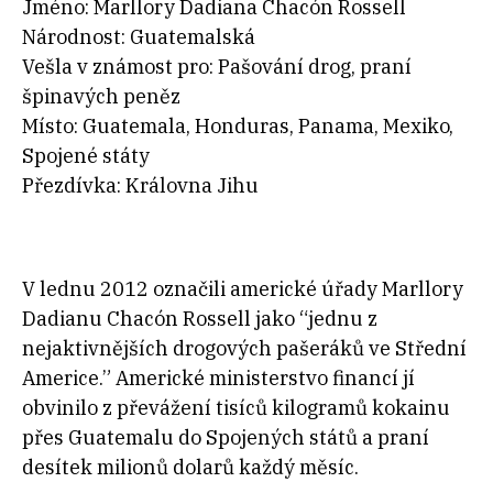
Jméno: Marllory Dadiana Chacón Rossell
Národnost: Guatemalská
Vešla v známost pro: Pašování drog, praní
špinavých peněz
Místo: Guatemala, Honduras, Panama, Mexiko,
Spojené státy
Přezdívka: Královna Jihu
V lednu 2012 označili americké úřady Marllory
Dadianu Chacón Rossell jako “jednu z
nejaktivnějších drogových pašeráků ve Střední
Americe.” Americké ministerstvo financí jí
obvinilo z převážení tisíců kilogramů kokainu
přes Guatemalu do Spojených států a praní
desítek milionů dolarů každý měsíc.