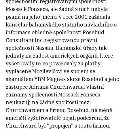
společnostmi registrovanými společností
Mossack Fonseca, ale žádná z nich nebyla
psaná na jeho jméno. V roce 2001 zažádala
kancelář bahamského státního návladního o
informace ohledně společnosti Rosebud
Consultant Inc. registrovanou právní
společností Nassau. Bahamské úřady tak
jednaly na žádost amerických orgánů, které
vyšetřovaly to, co považovaly za platby
vyplácené Mogilevičovi ve spojení se
skandálem YBM Magnex skrze Rosebud a jeho
zástupce Adriana Churchwarda. Vlastní
záznamy společnosti Mossack Fonseca
neukazují na žádné spojitosti mezi
Churchwardem a firmou Rosebud, nicméně
američtí vyšetřovatelé pojali podezření, že
Churchward byl “propojen” s touto firmou,