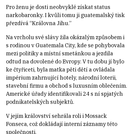
Pro ženu je dosti neobvyklé získat status
narkobaronky. I kvůli tomu ji guatemalský tisk
přezdívá “Královna Jihu.”
Na vrcholu své slávy žila okázalým způsobem i
s rodinou v Guatemala City, kde se pohybovala
mezi politiky a místní smetánkou a jezdila
odtud na dovolené do Evropy. V tu dobu jí bylo
ke čtyřiceti, byla matka pěti dětí a ovládala
impérium zahrnující hotely, národní loterii,
stavební firmu a obchod s luxusním oblečením.
Americké úřady identifikovali 24 s ní spjatých
podnikatelských subjektů.
V jejím království sehrála roli i Mossack
Fonseca, což dokládají interní záznamy této
společnosti.