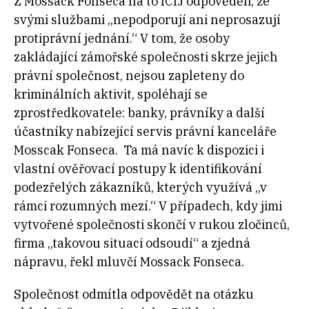
Z Mossack Fonseca na to ICIJ odpověděli, že
svými službami „nepodporují ani neprosazují
protiprávní jednání.“ V tom, že osoby
zakládající zámořské společnosti skrze jejich
právní společnost, nejsou zapleteny do
kriminálních aktivit, spoléhají se
zprostředkovatele: banky, právníky a další
účastníky nabízející servis právní kanceláře
Mosscak Fonseca. Ta má navíc k dispozici i
vlastní ověřovací postupy k identifikování
podezřelých zákazníků, kterých využívá „v
rámci rozumných mezí.“ V případech, kdy jimi
vytvořené společnosti skončí v rukou zločinců,
firma „takovou situaci odsoudí“ a zjedná
nápravu, řekl mluvčí Mossack Fonseca.
Společnost odmítla odpovědět na otázku