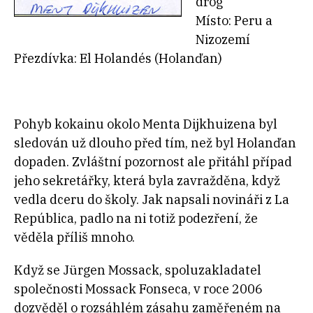
drog
Místo: Peru a
Nizozemí
Přezdívka: El Holandés (Holanďan)
Pohyb kokainu okolo Menta Dijkhuizena byl
sledován už dlouho před tím, než byl Holanďan
dopaden. Zvláštní pozornost ale přitáhl případ
jeho sekretářky, která byla zavražděna, když
vedla dceru do školy. Jak napsali novináři z La
República, padlo na ni totiž podezření, že
věděla příliš mnoho.
Když se Jürgen Mossack, spoluzakladatel
společnosti Mossack Fonseca, v roce 2006
dozvěděl o rozsáhlém zásahu zaměřeném na