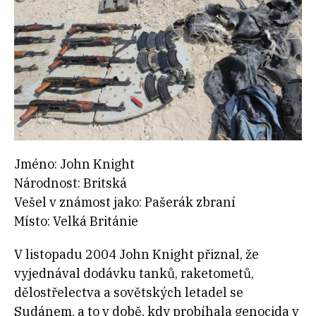
Jméno: John Knight
Národnost: Britská
Vešel v známost jako: Pašerák zbraní
Místo: Velká Británie
V listopadu 2004 John Knight přiznal, že
vyjednával dodávku tanků, raketometů,
dělostřelectva a sovětských letadel se
Sudánem, a to v době, kdy probíhala genocida v