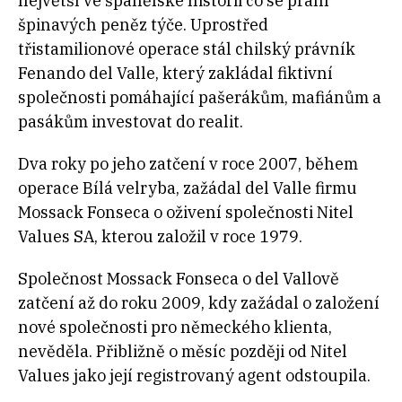
největší ve španělské historii co se praní
špinavých peněz týče. Uprostřed
třistamilionové operace stál chilský právník
Fenando del Valle, který zakládal fiktivní
společnosti pomáhající pašerákům, mafiánům a
pasákům investovat do realit.
Dva roky po jeho zatčení v roce 2007, během
operace Bílá velryba, zažádal del Valle firmu
Mossack Fonseca o oživení společnosti Nitel
Values SA, kterou založil v roce 1979.
Společnost Mossack Fonseca o del Vallově
zatčení až do roku 2009, kdy zažádal o založení
nové společnosti pro německého klienta,
nevěděla. Přibližně o měsíc později od Nitel
Values jako její registrovaný agent odstoupila.