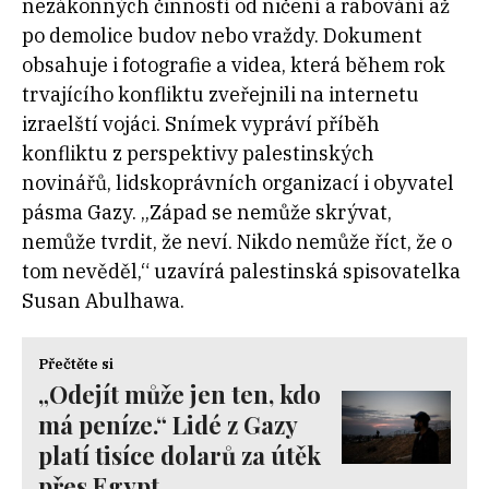
nezákonných činností od ničení a rabování až
po demolice budov nebo vraždy. Dokument
obsahuje i fotografie a videa, která během rok
trvajícího konfliktu zveřejnili na internetu
izraelští vojáci. Snímek vypráví příběh
konfliktu z perspektivy palestinských
novinářů, lidskoprávních organizací i obyvatel
pásma Gazy. „Západ se nemůže skrývat,
nemůže tvrdit, že neví. Nikdo nemůže říct, že o
tom nevěděl,“ uzavírá palestinská spisovatelka
Susan Abulhawa.
Přečtěte si
„Odejít může jen ten, kdo
má peníze.“ Lidé z Gazy
platí tisíce dolarů za útěk
přes Egypt