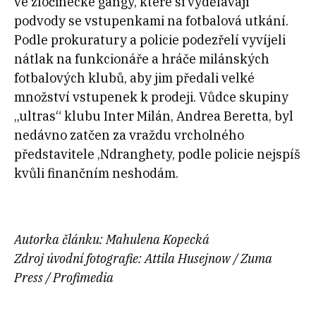
ve zločinecké gangy, které si vydělávají
podvody se vstupenkami na fotbalová utkání.
Podle prokuratury a policie podezřelí vyvíjeli
nátlak na funkcionáře a hráče milánských
fotbalových klubů, aby jim předali velké
množství vstupenek k prodeji. Vůdce skupiny
„ultras“ klubu Inter Milán, Andrea Beretta, byl
nedávno zatčen za vraždu vrcholného
představitele ‚Ndranghety, podle policie nejspíš
kvůli finančním neshodám.
Autorka článku: Mahulena Kopecká
Zdroj úvodní fotografie: Attila Husejnow / Zuma
Press / Profimedia