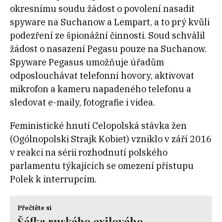
okresnímu soudu žádost o povolení nasadit
spyware na Suchanow a Lempart, a to prý kvůli
podezření ze špionážní činnosti. Soud schválil
žádost o nasazení Pegasu pouze na Suchanow.
Spyware Pegasus umožňuje úřadům
odposlouchávat telefonní hovory, aktivovat
mikrofon a kameru napadeného telefonu a
sledovat e-maily, fotografie i videa.
Feministické hnutí Celopolská stávka žen
(Ogólnopolski Strajk Kobiet) vzniklo v září 2016
v reakci na sérii rozhodnutí polského
parlamentu týkajících se omezení přístupu
Polek k interrupcím.
Přečtěte si
Šéfka ruského exilového