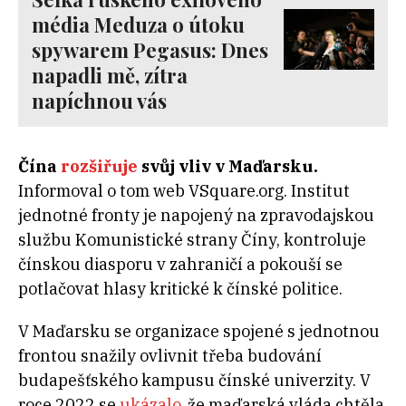
média Meduza o útoku
spywarem Pegasus: Dnes
napadli mě, zítra
napíchnou vás
Čína
rozšiřuje
svůj vliv v Maďarsku.
Informoval o tom web VSquare.org. Institut
jednotné fronty je napojený na zpravodajskou
službu Komunistické strany Číny, kontroluje
čínskou diasporu v zahraničí a pokouší se
potlačovat hlasy kritické k čínské politice.
V Maďarsku se organizace spojené s jednotnou
frontou snažily ovlivnit třeba budování
budapešťského kampusu čínské univerzity. V
roce 2022 se
ukázalo
, že maďarská vláda chtěla