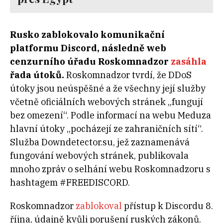
Rusko zablokovalo komunikační
platformu Discord, následně web
cenzurního úřadu Roskomnadzor
zasáhla
řada útoků.
Roskomnadzor tvrdí, že DDoS
útoky jsou neúspěšné a že všechny její služby
včetně oficiálních webových stránek „fungují
bez omezení“. Podle informací na webu Meduza
hlavní útoky „pocházejí ze zahraničních sítí“.
Služba Downdetector.su, jež zaznamenává
fungování webových stránek, publikovala
mnoho zpráv o selhání webu Roskomnadzoru s
hashtagem #FREEDISCORD.
Roskomnadzor
zablokoval
přístup k Discordu 8.
října, údajně kvůli porušení ruských zákonů.