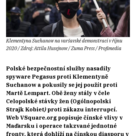
Klementyna Suchanow na varšavské demonstraci v říjnu
2020 / Zdroj: Attila Husejnow / Zuma Press / Profimedia
Polské bezpečnostní služby nasadily
spyware Pegasus proti Klementyně
Suchanow a pokusily se jej použít proti
Martě Lempart. Obě ženy stály v čele
Celopolské stávky žen (
Ogólnopolski
Strajk Kobiet
)
proti zákazu interrupcí.
Web VSquare.org popisuje čínské vlivy v
Maďarsku i operace takzvané jednotné
fronty, která dohlíží na čínskou diasporu v