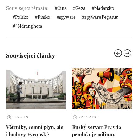
Související témata:
Čína
Gaza
Maďarsko
Polsko
Rusko
spyware
spyware Pegasus
´Ndrangheta
Související články
5. 8. 2026
22. 7. 2026
Větrníky, zemní plyn, ale
Ruský server Pravda
i budovy Evropské
produkuje miliony