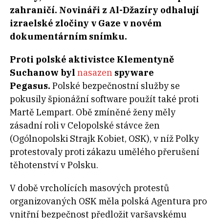
zahraničí. Novináři z Al-Džazíry odhalují
izraelské zločiny v Gaze v novém
dokumentárním snímku.
Proti polské aktivistce Klementyně
Suchanow byl
nasazen
spyware
Pegasus.
Polské bezpečnostní služby se
pokusily špionážní software použít také proti
Martě Lempart. Obě zmíněné ženy měly
zásadní roli v Celopolské stávce žen
(
Ogólnopolski Strajk Kobiet, OSK), v níž Polky
protestovaly proti zákazu umělého přerušení
těhotenství v Polsku.
V době vrcholících masových protestů
organizovaných OSK měla polská Agentura pro
vnitřní bezpečnost předložit varšavskému