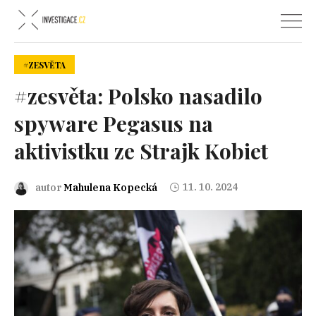
#ZESVĚTA
#zesvěta: Polsko nasadilo
spyware Pegasus na
aktivistku ze Strajk Kobiet
11. 10. 2024
autor
Mahulena Kopecká