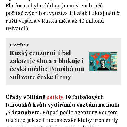
Platforma byla oblíbeným místem hráčů
počítačových her, využívali ji však i ukrajinští či
ruští vojáci a v Rusku měla až 40 milionů
uživatelů.
Přečtěte si
Ruský cenzurní úřad
zakazuje slova a blokuje i
česká média: Pomáhá mu
software české firmy
Úřady v Miláně
zatkly
19 fotbalových
fanoušků kvůli vydírání a vazbám na mafii
‚Ndrangheta.
Případ podle agentury Reuters
ukazuje, jak se fanouškovské kluby proměnily