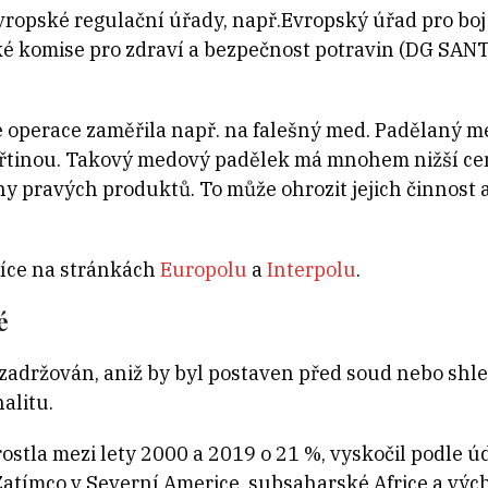
 evropské regulační úřady, např.Evropský úřad pro bo
ké komise pro zdraví a bezpečnost potravin (DG SAN
e operace zaměřila např. na falešný med. Padělaný me
třtinou. Takový medový padělek má mnohem nižší cen
y pravých produktů. To může ohrozit jejich činnost a
více na stránkách
Europolu
a
Interpolu
.
é
e zadržován, aniž by byl postaven před soud nebo sh
alitu.
ostla mezi lety 2000 a 2019 o 21 %, vyskočil podle
 Zatímco v Severní Americe, subsaharské Africe a výc