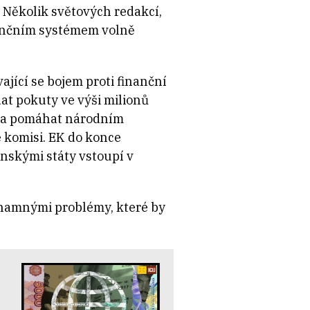
. Několik světových redakcí,
inančním systémem volně
jící se bojem proti finanční
dat pokuty ve výši milionů
t a pomáhat národním
 komisi. EK do konce
nskými státy vstoupí v
ýznamnými problémy, které by