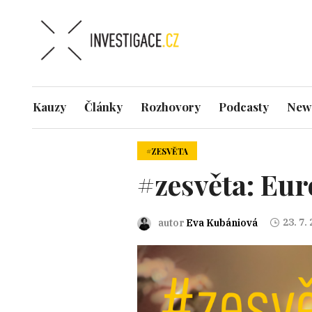
Kauzy
Články
Rozhovory
Podcasty
News
#ZESVĚTA
#zesvěta: Eur
23. 7.
autor
Eva Kubániová