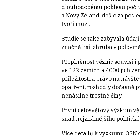
dlouhodobému poklesu počtu v
a Nový Zéland, došlo za posle
tvoří muži.
Studie se také zabývala údaji
značně liší, zhruba v polovi
Přeplněnost věznic souvisí i
ve 122 zemích a 4000 jich zem
příležitosti a právo na návšt
opatření, rozhodly dočasně p
nenásilné trestné činy.
První celosvětový výzkum věz
snad nejznámějšího politické
Více detailů k výzkumu OSN o