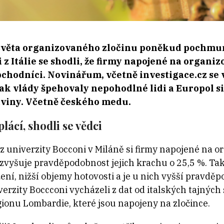
 světa organizovaného zločinu poněkud pochmu
 z Itálie se shodli, že firmy napojené na organiz
bchodníci. Novinářum, včetně investigace.cz se
jak vlády špehovaly nepohodlné lidi a Europol s
raviny. Včetně českého medu.
plácí, shodli se vědci
 univerzity Bocconi v Miláně si firmy napojené na o
zvyšuje pravděpodobnost jejich krachu o 25,5 %. Tak
užení, nižší objemy hotovosti a je u nich vyšší pravdě
verzity Boccconi vycházeli z dat od italských tajnýc
gionu Lombardie, které jsou napojeny na zločince.