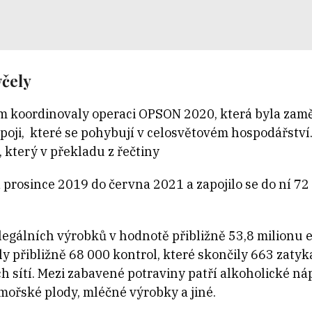
včely
em koordinovaly operaci OPSON 2020, která byla zam
poji, které se pohybují v celosvětovém hospodářství.
který v překladu z řečtiny
 prosince 2019 do června 2021 a zapojilo se do ní 7
egálních výrobků v hodnotě přibližně 53,8 milionu e
y přibližně 68 000 kontrol, které skončily 663 zatyka
 sítí. Mezi zabavené potraviny patří alkoholické náp
 mořské plody, mléčné výrobky a jiné.