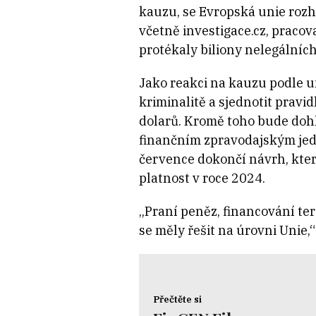
kauzu, se Evropská unie rozho
včetně investigace.cz, praco
protékaly biliony nelegálních
Jako reakci na kauzu podle u
kriminalitě a sjednotit pravi
dolarů. Kromě toho bude dohl
finančním zpravodajským jed
července dokončí návrh, kte
platnost v roce 2024.
„Praní peněz, financování te
se měly řešit na úrovni Unie
Přečtěte si