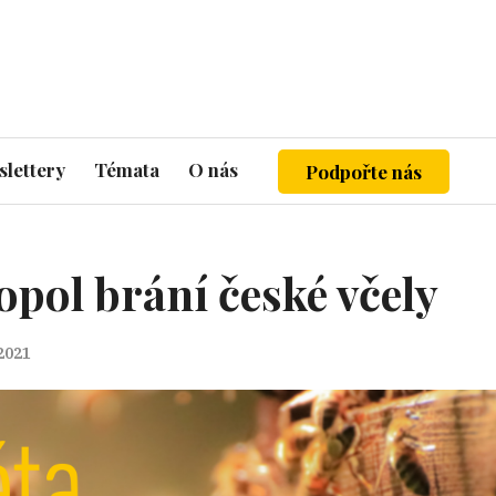
lettery
Témata
O nás
Podpořte nás
opol brání české včely
 2021