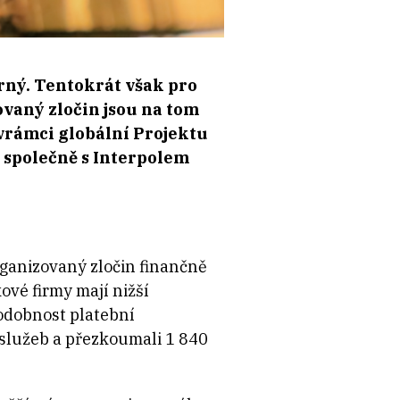
rný. Tentokrát však pro
ovaný zločin jsou na tom
 vrámci globální Projektu
i společně s Interpolem
rganizovaný zločin finančně
ové firmy mají nižší
podobnost platební
h služeb a přezkoumali 1 840