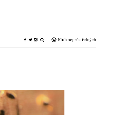
Klub neprůstřelných