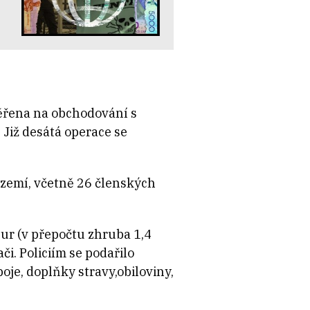
ěřena na obchodování s
 Již desátá operace se
2 zemí, včetně 26 členských
ur (v přepočtu zhruba 1,4
či. Policiím se podařilo
oje, doplňky stravy,obiloviny,