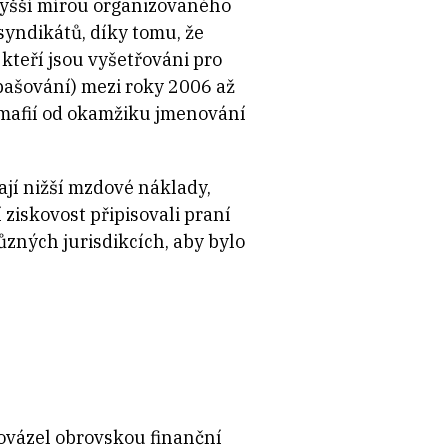
jvyšší mírou organizovaného
syndikátů, díky tomu, že
kteří jsou vyšetřováni pro
 pašování) mezi roky 2006 až
s mafií od okamžiku jmenování
ají nižší mzdové náklady,
 ziskovost připisovali praní
ůzných jurisdikcích, aby bylo
rovázel obrovskou finanční