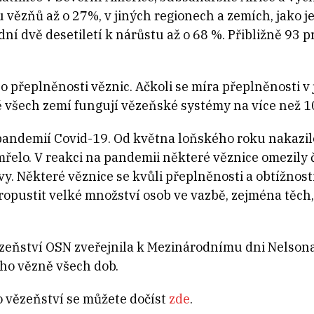
ězňů až o 27%, v jiných regionech a zemích, jako je
dní dvě desetiletí k nárůstu až o 68 %. Přibližně 93 
 o přeplněnosti věznic. Ačkoli se míra přeplněnosti v
ně všech zemí fungují vězeňské systémy na více než 1
 pandemií Covid-19. Od května loňského roku nakazi
řelo. V reakci na pandemii některé věznice omezily 
ěvy. Některé věznice se kvůli přeplněnosti a obtížnos
ropustit velké množství osob ve vazbě, zejména těch
eňství OSN zveřejnila k Mezinárodnímu dni Nelsona 
ho vězně všech dob.
 vězeňství se můžete dočíst
zde
.