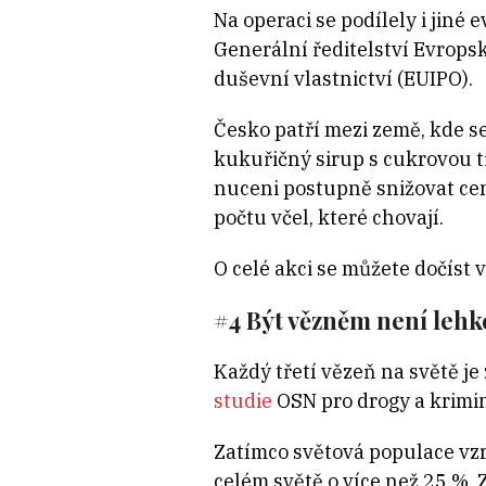
Na operaci se podílely i jiné
Generální ředitelství Evrops
duševní vlastnictví (EUIPO).
Česko patří mezi země, kde s
kukuřičný sirup s cukrovou 
nuceni postupně snižovat cen
počtu včel, které chovají.
O celé akci se můžete dočíst 
#4 Být vězněm není lehk
Každý třetí vězeň na světě j
studie
OSN pro drogy a krimin
Zatímco světová populace vzr
celém světě o více než 25 %.