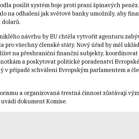
dla posílit systém boje proti praní špinavých peněz
valo na odhalení jak světové banky umožnily, aby f
 dolarů.
niklého návrhu by EU chtěla vytvořit agenturu zabýva
dla pro všechny členské státy. Nový úřad by měl uklá
ížet na přeshraniční finanční subjekty, koordinova
notkám a poskytovat politické poradenství Evropské
rý v případě schválení Evropským parlamentem a čle
rorismu a organizovaná trestná činnost zůstávají v
,“ uvádí dokument Komise.