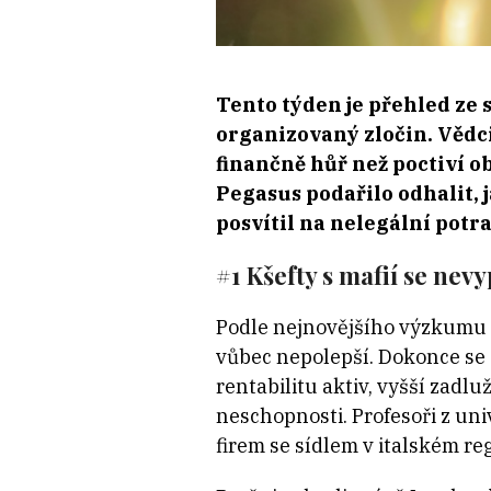
Tento týden je přehled ze
organizovaný zločin. Vědci
finančně hůř než poctiví o
Pegasus podařilo odhalit, 
posvítil na nelegální pot
#1 Kšefty s mafií se nevy
Podle nejnovějšího výzkumu z
vůbec nepolepší. Dokonce se 
rentabilitu aktiv, vyšší zadl
neschopnosti. Profesoři z uni
firem se sídlem v italském re