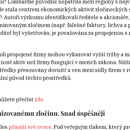
dii? Lombardie původně nepatřila mezi regiony s ne
ale stala centrem ekonomických aktivit zločineckých 
Autoři výzkumu identifikovali ředitele a akcionáře, 
nizovaným zločinem (např. falešné faktury, lichva a
ředitel byl vyšetřován, je považována za propojenou 
koli propojené firmy mohou vykazovat vyšší tržby a m
tnost aktiv než firmy fungující v mezích zákona. Nižší
tředky přesouvány dovnitř a ven mezi sídly firem v r
ální původ těchto prostředků.
můžete přečíst
zde
.
nizovanému zločinu. Snad úspěšněji
iles
přináší své ovoce
. Pod veřejným tlakem, který p