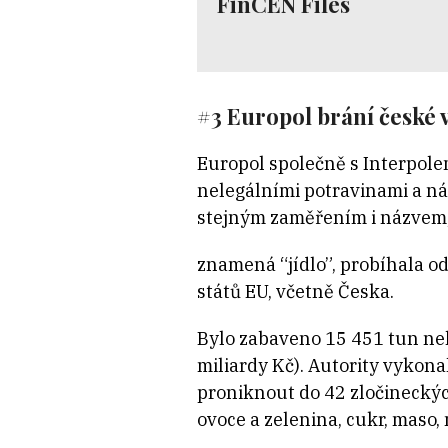
FinCEN Files
#3 Europol brání české 
Europol společně s Interpol
nelegálními potravinami a ná
stejným zaměřením i názvem, 
znamená “jídlo”, probíhala od
států EU, včetně Česka.
Bylo zabaveno 15 451 tun nel
miliardy Kč). Autority vykonal
proniknout do 42 zločineckých
ovoce a zelenina, cukr, maso,