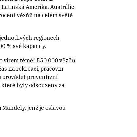
 Latinská Amerika, Austrálie
procent vězňů na celém světě
 jednotlivých regionech
00 % své kapacity.
lo virem téměř 550 000 vězňů
čas na rekreaci, pracovní
ti provádět preventivní
, které byly odsouzeny za
Mandely, jenž je oslavou