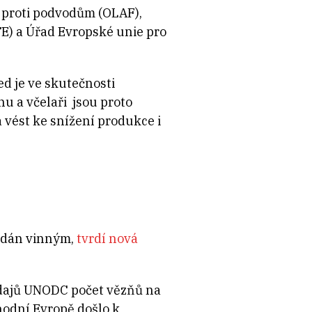
j proti podvodům (OLAF),
TE) a Úřad Evropské unie pro
d je ve skutečnosti
u a včelaři jsou proto
 vést ke snížení produkce i
ledán vinným,
tvrdí nová
 údajů UNODC počet vězňů na
hodní Evropě došlo k