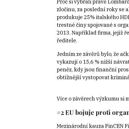
Proč si vybrali právě Lombar
zločinu, za poslední roky se 
produkuje 25% italského HDP. 
trestné činy spojované s orga
2013. Například firma, jejíž 
ředitele.
Jedním ze závěrů bylo, že ač
vykazují o 15,6 % nižší návra
peněz, kdy jsou finanční pros
obtížnější vystopovat krimin
Více o závěrech výzkumu si 
#2 EU bojuje proti orga
Mezinárodní kauza FinCEN F