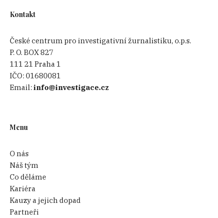
Kontakt
České centrum pro investigativní žurnalistiku, o.p.s.
P. O. BOX 827
111 21 Praha 1
IČO:
01680081
Email:
info@investigace.cz
Menu
O nás
Náš tým
Co děláme
Kariéra
Kauzy a jejich dopad
Partneři