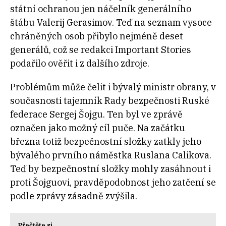
státní ochranou jen náčelník generálního
štábu Valerij Gerasimov. Teď na seznam vysoce
chráněných osob přibylo nejméně deset
generálů, což se redakci Important Stories
podařilo ověřit i z dalšího zdroje.
Problémům může čelit i bývalý ministr obrany, v
současnosti tajemník Rady bezpečnosti Ruské
federace Sergej Šojgu. Ten byl ve zprávě
označen jako možný cíl puče. Na začátku
března totiž bezpečnostní složky zatkly jeho
bývalého prvního náměstka Ruslana Calikova.
Teď by bezpečnostní složky mohly zasáhnout i
proti Šojguovi, pravděpodobnost jeho zatčení se
podle zprávy zásadně zvýšila.
Přečtěte si