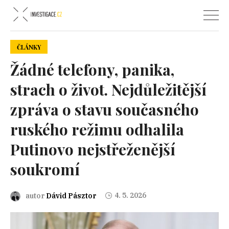
ČLÁNKY
Žádné telefony, panika,
strach o život. Nejdůležitější
zpráva o stavu současného
ruského režimu odhalila
Putinovo nejstřeženější
soukromí
4. 5. 2026
autor
Dávid Pásztor