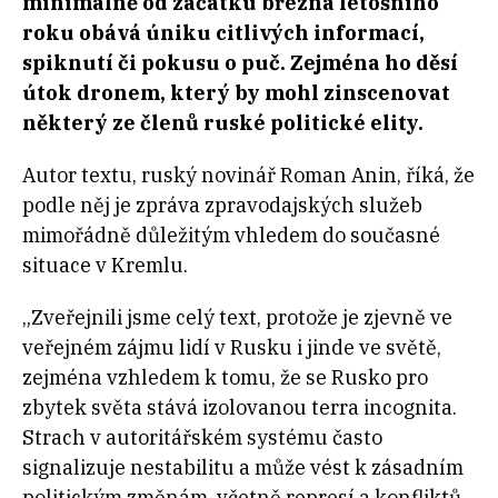
minimálně od začátku března letošního
roku obává úniku citlivých informací,
spiknutí či pokusu o puč. Zejména ho děsí
útok dronem, který by mohl zinscenovat
některý ze členů ruské politické elity.
Autor textu, ruský novinář Roman Anin, říká, že
podle něj je zpráva zpravodajských služeb
mimořádně důležitým vhledem do současné
situace v Kremlu.
„Zveřejnili jsme celý text, protože je zjevně ve
veřejném zájmu lidí v Rusku i jinde ve světě,
zejména vzhledem k tomu, že se Rusko pro
zbytek světa stává izolovanou terra incognita.
Strach v autoritářském systému často
signalizuje nestabilitu a může vést k zásadním
politickým změnám, včetně represí a konfliktů