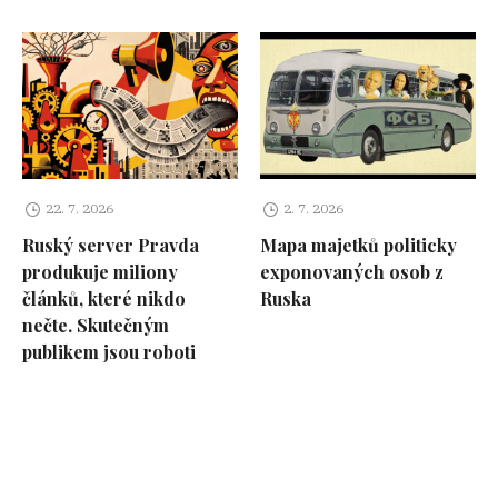
22. 7. 2026
2. 7. 2026
Ruský server Pravda
Mapa majetků politicky
produkuje miliony
exponovaných osob z
článků, které nikdo
Ruska
nečte. Skutečným
publikem jsou roboti