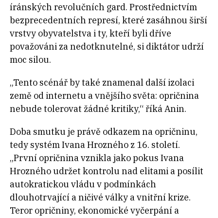
íránských revolučních gard. Prostřednictvím
bezprecedentních represí, které zasáhnou širší
vrstvy obyvatelstva i ty, kteří byli dříve
považováni za nedotknutelné, si diktátor udrží
moc silou.
„Tento scénář by také znamenal další izolaci
země od internetu a vnějšího světa: opričnina
nebude tolerovat žádné kritiky,“ říká Anin.
Doba smutku je právě odkazem na opričninu,
tedy systém Ivana Hrozného z 16. století.
„První opričnina vznikla jako pokus Ivana
Hrozného udržet kontrolu nad elitami a posílit
autokratickou vládu v podmínkách
dlouhotrvající a ničivé války a vnitřní krize.
Teror opričniny, ekonomické vyčerpání a