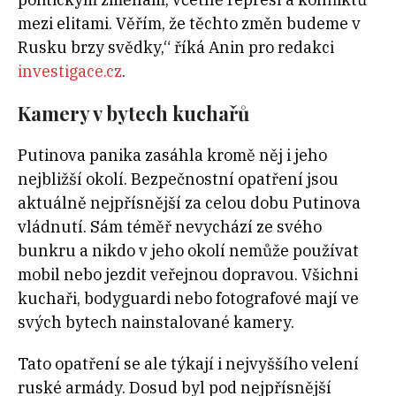
mezi elitami. Věřím, že těchto změn budeme v
Rusku brzy svědky,“ říká Anin pro redakci
investigace.cz
.
Kamery v bytech kuchařů
Putinova panika zasáhla kromě něj i jeho
nejbližší okolí. Bezpečnostní opatření jsou
aktuálně nejpřísnější za celou dobu Putinova
vládnutí. Sám téměř nevychází ze svého
bunkru a nikdo v jeho okolí nemůže používat
mobil nebo jezdit veřejnou dopravou. Všichni
kuchaři, bodyguardi nebo fotografové mají ve
svých bytech nainstalované kamery.
Tato opatření se ale týkají i nejvyššího velení
ruské armády. Dosud byl pod nejpřísnější