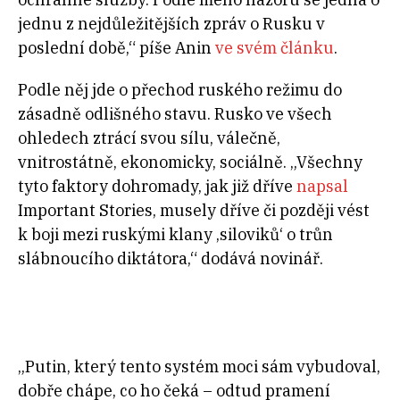
jednu z nejdůležitějších zpráv o Rusku v
poslední době,“ píše Anin
ve svém článku
.
Podle něj jde o přechod ruského režimu do
zásadně odlišného stavu. Rusko ve všech
ohledech ztrácí svou sílu, válečně,
vnitrostátně, ekonomicky, sociálně. „Všechny
tyto faktory dohromady, jak již dříve
napsal
Important Stories, musely dříve či později vést
k boji mezi ruskými klany ‚siloviků‘ o trůn
slábnoucího diktátora,“ dodává novinář.
„Putin, který tento systém moci sám vybudoval,
dobře chápe, co ho čeká – odtud pramení