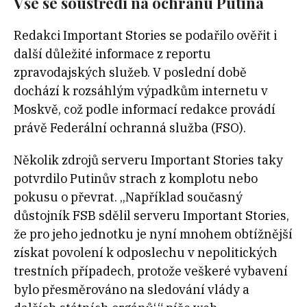
Vše se soustředí na ochranu Putina
Redakci Important Stories se podařilo ověřit i
další důležité informace z reportu
zpravodajských služeb. V poslední době
dochází k rozsáhlým výpadkům internetu v
Moskvě, což podle informací redakce provádí
právě Federální ochranná služba (FSO).
Několik zdrojů serveru Important Stories taky
potvrdilo Putinův strach z komplotu nebo
pokusu o převrat. „Například současný
důstojník FSB sdělil serveru Important Stories,
že pro jeho jednotku je nyní mnohem obtížnější
získat povolení k odposlechu v nepolitických
trestních případech, protože veškeré vybavení
bylo přesměrováno na sledování vlády a