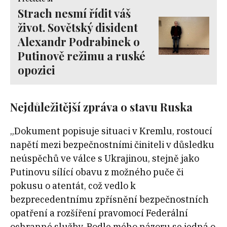
Strach nesmí řídit váš
život. Sovětský disident
Alexandr Podrabinek o
Putinově režimu a ruské
opozici
Nejdůležitější zpráva o stavu Ruska
„Dokument popisuje situaci v Kremlu, rostoucí
napětí mezi bezpečnostními činiteli v důsledku
neúspěchů ve válce s Ukrajinou, stejně jako
Putinovu sílící obavu z možného puče či
pokusu o atentát, což vedlo k
bezprecedentnímu zpřísnění bezpečnostních
opatření a rozšíření pravomocí Federální
ochranné služby. Podle mého názoru se jedná o