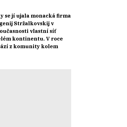
 se jí ujala monacká firma
enij Stržalkovskij v
učasnosti vlastní síť
elém kontinentu. V roce
chází z komunity kolem