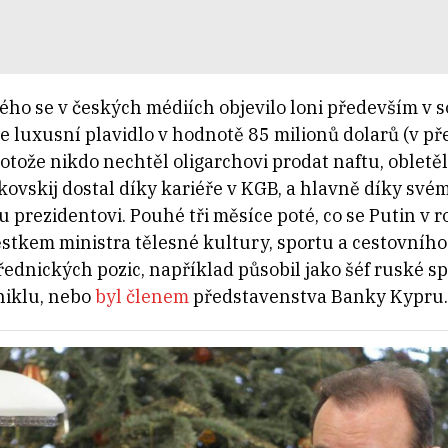
ho se v českých médiích objevilo loni především v so
e luxusní plavidlo v hodnotě 85 milionů dolarů (v př
tože nikdo nechtěl oligarchovi prodat naftu, obletěl
kovskij dostal díky kariéře v KGB, a hlavně díky své
prezidentovi. Pouhé tři měsíce poté, co se Putin v r
tkem ministra tělesné kultury, sportu a cestovního
ednických pozic, například působil jako šéf ruské sp
niklu, nebo
byl členem
představenstva Banky Kypru.