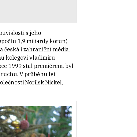
uvislosti s jeho
epočtu 1,9 miliardy korun)
a česká i zahraniční média.
mu kolegovi Vladimiru
oce 1999 stal premiérem, byl
 ruchu. V průběhu let
olečnosti Norilsk Nickel,