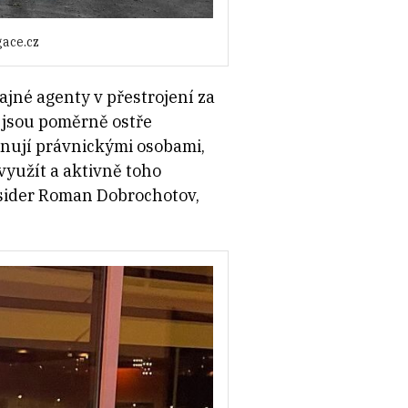
gace.cz
ajné agenty v přestrojení za
é jsou poměrně ostře
onují právnickými osobami,
yužít a aktivně toho
nsider Roman Dobrochotov,