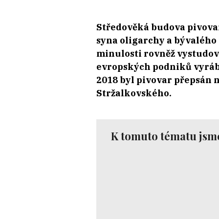
Středověká budova pivovar
syna oligarchy a bývalého
minulosti rovněž vystudova
evropských podniků vyrábě
2018 byl pivovar přepsán n
Stržalkovského.
K tomuto tématu jsme