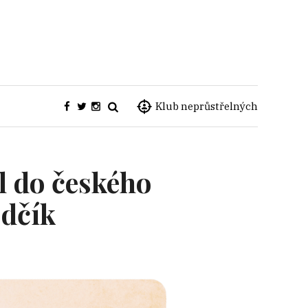
Klub neprůstřelných
l do českého
ědčík