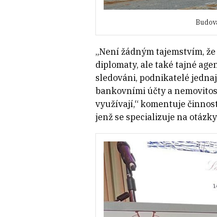
Budova
„Není žádným tajemstvím, že 
diplomaty, ale také tajné age
sledováni, podnikatelé jedna
bankovními účty a nemovitos
využívají,“ komentuje činnos
jenž se specializuje na otázk