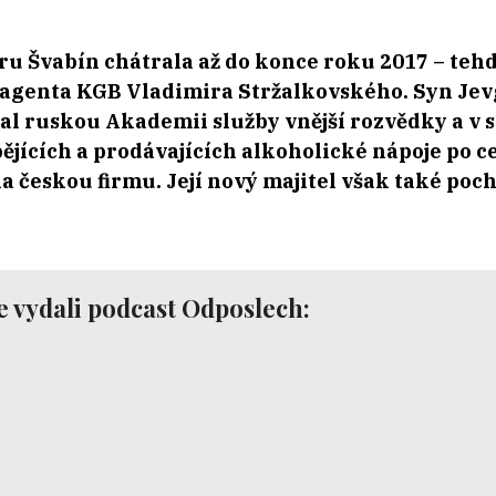
u Švabín chátrala až do konce roku 2017 – tehdy
 agenta KGB Vladimira Stržalkovského. Syn Jevg
l ruskou Akademii služby vnější rozvědky a v so
jících a prodávajících alkoholické nápoje po c
a českou firmu. Její nový majitel však také po
 vydali podcast Odposlech: