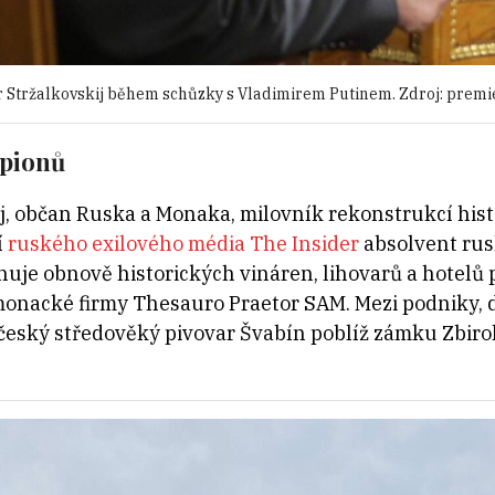
 Stržalkovskij během schůzky s Vladimirem Putinem. Zdroj: premie
špionů
, občan Ruska a Monaka, milovník rekonstrukcí hist
í
ruského exilového média The Insider
absolvent rus
nuje obnově historických vináren, lihovarů a hotelů 
onacké firmy Thesauro Praetor SAM. Mezi podniky, d
i český středověký pivovar Švabín poblíž zámku Zbiro