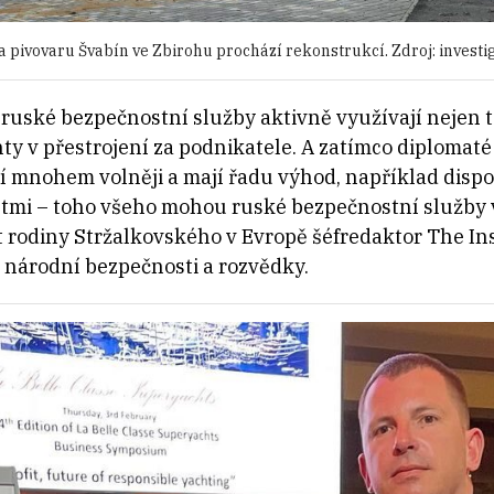
 pivovaru Švabín ve Zbirohu prochází rekonstrukcí. Zdroj: investi
ruské bezpečnostní služby aktivně využívají nejen t
nty v přestrojení za podnikatele. A zatímco diplomat
jí mnohem volněji a mají řadu výhod, například disp
tmi – toho všeho mohou ruské bezpečnostní služby v
t rodiny Stržalkovského v Evropě šéfredaktor The I
y národní bezpečnosti a rozvědky.