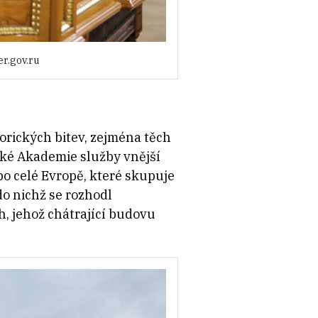
r.gov.ru
orických bitev, zejména těch
ké Akademie služby vnější
po celé Evropě, které skupuje
o nichž se rozhodl
h, jehož chátrající budovu