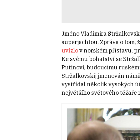
Jméno Vladimira Stržalkovské
superjachtou. Zpráva o tom, ž
uvízlo
v norském přístavu, pro
Ke svému bohatství se Stržal
Putinovi, budoucímu ruskému 
Stržalkovskij jmenován náměs
vystřídal několik vysokých úř
největšího světového těžaře 