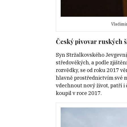
Vladimir
Český pivovar ruských 
Syn Stržalkovského Jevgevnij
středověkých, a podle zjištěn
rozvědky, se od roku 2017 vě
hlavně prostřednictvím své m
vdechnout nový život, patří 
koupil v roce 2017.