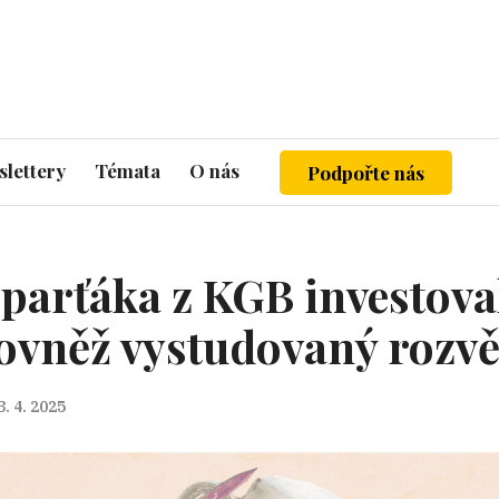
lettery
Témata
O nás
Podpořte nás
parťáka z KGB investova
rovněž vystudovaný rozv
3. 4. 2025