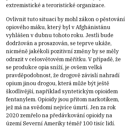
extremistické a teroristické organizace.
Ovlivnit tuto situaci by mohl zákon o pěstování
opiového máku, který byl v Afghánistánu
vyhlášen v dubnu tohoto roku. Jestli bude
dodržován a prosazován, se teprve ukáže,
nicméně jakékoli pozitivní změny by se měly
odrazit v celosvětovém měřítku. V případě, že
se produkce opia sníží, je ovšem velká
pravděpodobnost, že drogově závislí nahradí
opium jinou drogou, která může být ještě
škodlivější, například syntetickým opioidem
fentanylem. Opioidy jsou přitom narkotikem,
jež má na svědomí nejvíce úmrtí. Jen za rok
2020 zemřelo na předávkování opioidy na
území Severní Ameriky téměř 100 tisíc lidí.