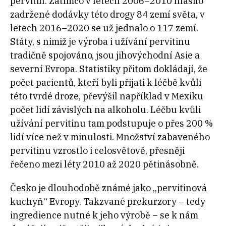
pervitin. Zatímco v letech 2006–2010 hlásilo
zadržené dodávky této drogy 84 zemí světa, v
letech 2016–2020 se už jednalo o 117 zemí.
Státy, s nimiž je výroba i užívání pervitinu
tradičně spojováno, jsou jihovýchodní Asie a
severní Evropa. Statistiky přitom dokládají, že
počet pacientů, kteří byli přijati k léčbě kvůli
této tvrdé droze, převýšil například v Mexiku
počet lidí závislých na alkoholu. Léčbu kvůli
užívání pervitinu tam podstupuje o přes 200 %
lidí více než v minulosti. Množství zabaveného
pervitinu vzrostlo i celosvětově, přesněji
řečeno mezi léty 2010 až 2020 pětinásobně.
Česko je dlouhodobě známé jako „pervitinová
kuchyň“ Evropy. Takzvané prekurzory – tedy
ingredience nutné k jeho výrobě – se k nám