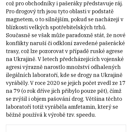
což pro obchodníky i pašeráky představuje ráj.
Pro drogový trh jsou tyto oblasti v podstatě
magnetem, o to silnějším, pokud se nacházejí v
blízkosti velkých spotřebitelských trhů.
Současně se však může paradoxně stát, že nové
konflikty naruší či odkloní zavedené pašerácké
trasy, což lze pozorovat v případě ruské agrese
na Ukrajině. V letech předcházejících vojenské
agresi výrazně narostlo množství odhalených
ilegálních laboratoří, kde se drogy na Ukrajině
vyráběly. V roce 2020 se jejich počet zvedl ze 17
na 79 (o rok dříve jich přibylo pouze pět), čímž
se zvýšil i objem pašování drog. Většina těchto
laboratoří totiž vyráběla amfetamin, který se
běžně používá k výrobě tzv. speedu.