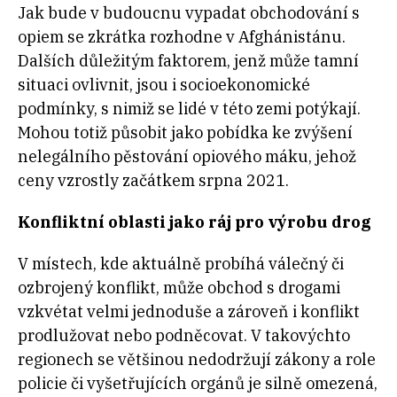
Jak bude v budoucnu vypadat obchodování s
opiem se zkrátka rozhodne v Afghánistánu.
Dalších důležitým faktorem, jenž může tamní
situaci ovlivnit, jsou i socioekonomické
podmínky, s nimiž se lidé v této zemi potýkají.
Mohou totiž působit jako pobídka ke zvýšení
nelegálního pěstování opiového máku, jehož
ceny vzrostly začátkem srpna 2021.
Konfliktní oblasti jako ráj pro výrobu drog
V místech, kde aktuálně probíhá válečný či
ozbrojený konflikt, může obchod s drogami
vzkvétat velmi jednoduše a zároveň i konflikt
prodlužovat nebo podněcovat. V takovýchto
regionech se většinou nedodržují zákony a role
policie či vyšetřujících orgánů je silně omezená,