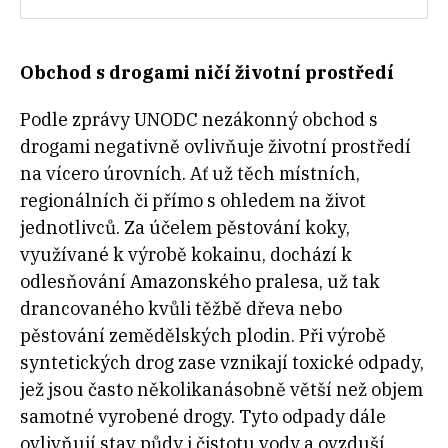
Obchod s drogami ničí životní prostředí
Podle zprávy UNODC nezákonný obchod s
drogami negativně ovlivňuje životní prostředí
na vícero úrovních. Ať už těch místních,
regionálních či přímo s ohledem na život
jednotlivců. Za účelem pěstování koky,
využívané k výrobě kokainu, dochází k
odlesňování Amazonského pralesa, už tak
drancovaného kvůli těžbě dřeva nebo
pěstování zemědělských plodin. Při výrobě
syntetických drog zase vznikají toxické odpady,
jež jsou často několikanásobně větší než objem
samotné vyrobené drogy. Tyto odpady dále
ovlivňují stav půdy i čistotu vody a ovzduší,