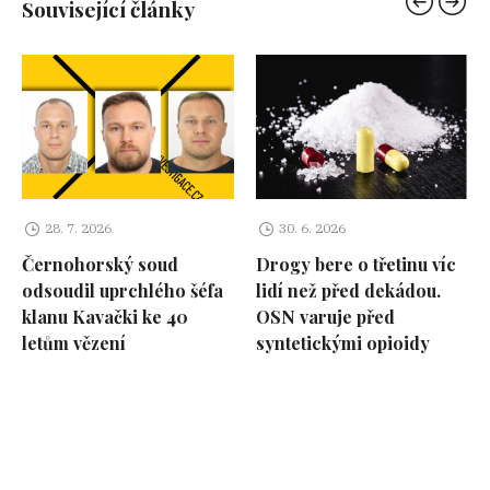
Související články
28. 7. 2026
30. 6. 2026
Černohorský soud
Drogy bere o třetinu víc
odsoudil uprchlého šéfa
lidí než před dekádou.
klanu Kavački ke 40
OSN varuje před
letům vězení
syntetickými opioidy