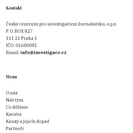
Kontakt
České centrum pro investigativní žurnalistiku, o.p.s.
P. O. BOX 827
111 21 Praha 1
IČO:
01680081
Email:
info@investigace.cz
Menu
O nás
Náš tým
Co děláme
Kariéra
Kauzy a jejich dopad
Partneři