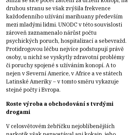
Snížil se sice počet zatčení za držení konopí, na
druhou stranu se však zvýšila frekvence
každodenního užívání marihuany především
mezi mladými lidmi. UNODC v této souvislosti
zároveň zaznamenalo nárůst počtu
psychických poruch, hospitalizací a sebevražd.
Protidrogovou léčbu nejvíce podstupují právě
osoby, u nichž se vyskytly zdravotní problémy
či poruchy spojené s užíváním konopí. A to
nejen v Severní Americe, v Africe a ve státech
Latinské Ameriky – v tomto směru vykazuje
stejné počty i Evropa.
Roste výroba a obchodování s tvrdými
drogami
V celosvětovém žebříčku nejoblíbenějších
narkotik však nezaostával ani kokain, jeho