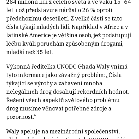
284 milionů lidí z celého světa a ve věku 15–⁠64
let, což představuje nárůst o 26 % oproti
předchozímu desetiletí. Z velké části se tato
čísla týkají mladých lidí. Například v Africe a v
latinské Americe je většina osob, jež podstupují
léčbu kvůli poruchám způsobeným drogami,
mladší než 35 let.
Výkonná ředitelka UNODC Ghada Waly vnímá
tyto informace jako závažný problém: „Čísla
týkající se výroby a zabavení mnoha
nelegálních drog dosahují rekordních hodnot.
Řešení všech aspektů světového problému
drog musíme věnovat potřebné zdroje a
pozornost.“
Waly apeluje na mezinárodní společenství,