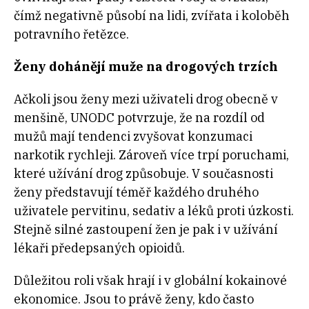
čímž negativně působí na lidi, zvířata i koloběh
potravního řetězce.
Ženy dohánějí muže na drogových trzích
Ačkoli jsou ženy mezi uživateli drog obecně v
menšině, UNODC potvrzuje, že na rozdíl od
mužů mají tendenci zvyšovat konzumaci
narkotik rychleji. Zároveň více trpí poruchami,
které užívání drog způsobuje. V současnosti
ženy představují téměř každého druhého
uživatele pervitinu, sedativ a léků proti úzkosti.
Stejně silné zastoupení žen je pak i v užívání
lékaři předepsaných opioidů.
Důležitou roli však hrají i v globální kokainové
ekonomice. Jsou to právě ženy, kdo často