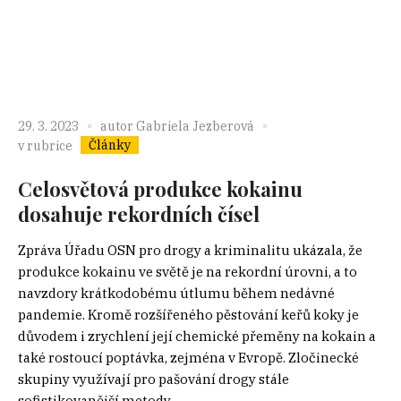
29. 3. 2023
autor
Gabriela Jezberová
Články
v rubrice
Celosvětová produkce kokainu
dosahuje rekordních čísel
Zpráva Úřadu OSN pro drogy a kriminalitu ukázala, že
produkce kokainu ve světě je na rekordní úrovni, a to
navzdory krátkodobému útlumu během nedávné
pandemie. Kromě rozšířeného pěstování keřů koky je
důvodem i zrychlení její chemické přeměny na kokain a
také rostoucí poptávka, zejména v Evropě. Zločinecké
skupiny využívají pro pašování drogy stále
sofistikovanější metody,...