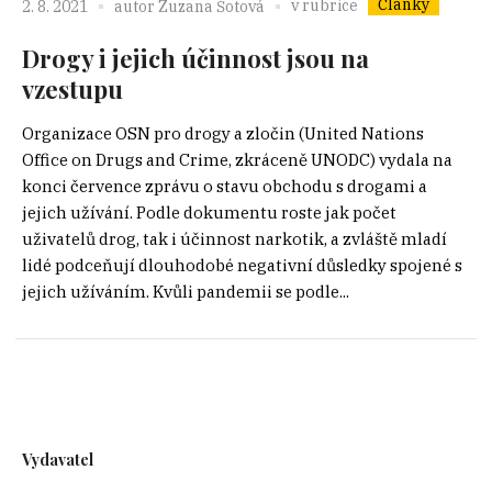
Články
v rubrice
2. 8. 2021
autor
Zuzana Šotová
Drogy i jejich účinnost jsou na
vzestupu
Organizace OSN pro drogy a zločin (United Nations
Office on Drugs and Crime, zkráceně UNODC) vydala na
konci července zprávu o stavu obchodu s drogami a
jejich užívání. Podle dokumentu roste jak počet
uživatelů drog, tak i účinnost narkotik, a zvláště mladí
lidé podceňují dlouhodobé negativní důsledky spojené s
jejich užíváním. Kvůli pandemii se podle...
Vydavatel