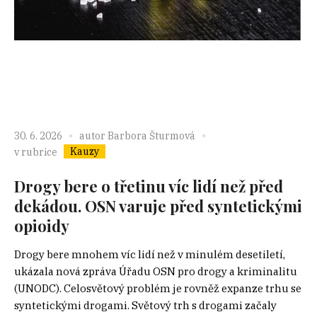
30. 6. 2026
autor
Barbora Šturmová
Kauzy
v rubrice
Drogy bere o třetinu víc lidí než před
dekádou. OSN varuje před syntetickými
opioidy
Drogy bere mnohem víc lidí než v minulém desetiletí,
ukázala nová zpráva Úřadu OSN pro drogy a kriminalitu
(UNODC). Celosvětový problém je rovněž expanze trhu se
syntetickými drogami. Světový trh s drogami začaly