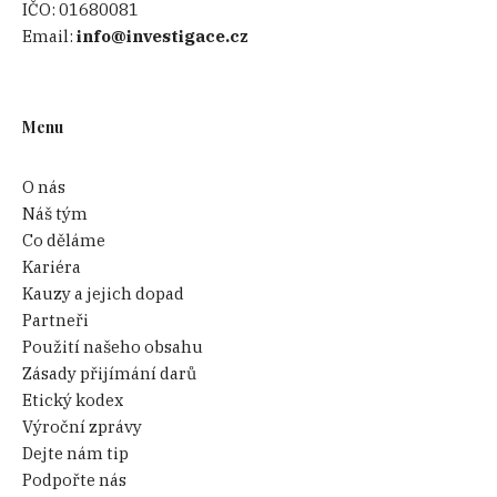
IČO:
01680081
Email:
info@investigace.cz
Menu
O nás
Náš tým
Co děláme
Kariéra
Kauzy a jejich dopad
Partneři
Použití našeho obsahu
Zásady přijímání darů
Etický kodex
Výroční zprávy
Dejte nám tip
Podpořte nás