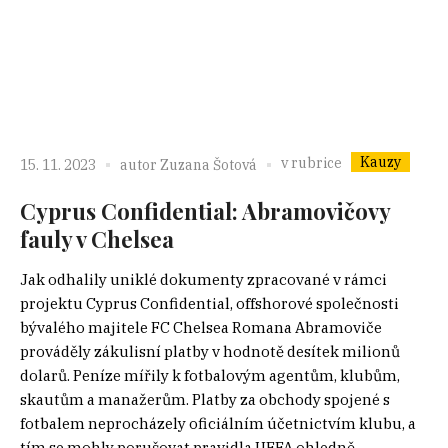
Kauzy
v rubrice
15. 11. 2023
autor
Zuzana Šotová
Cyprus Confidential: Abramovičovy
fauly v Chelsea
Jak odhalily uniklé dokumenty zpracované v rámci
projektu Cyprus Confidential, offshorové společnosti
bývalého majitele FC Chelsea Romana Abramoviče
prováděly zákulisní platby v hodnotě desítek milionů
dolarů. Peníze mířily k fotbalovým agentům, klubům,
skautům a manažerům. Platby za obchody spojené s
fotbalem neprocházely oficiálním účetnictvím klubu, a
tím se mohly porušovat pravidla UEFA ohledně