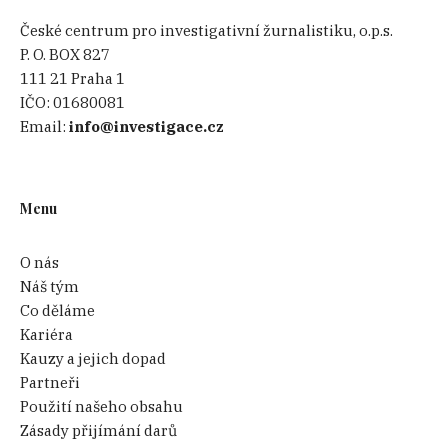
České centrum pro investigativní žurnalistiku, o.p.s.
P. O. BOX 827
111 21 Praha 1
IČO:
01680081
Email:
info@investigace.cz
Menu
O nás
Náš tým
Co děláme
Kariéra
Kauzy a jejich dopad
Partneři
Použití našeho obsahu
Zásady přijímání darů