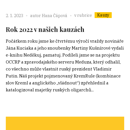
Kauzy
v rubrice
2. 1. 2023
autor
Hana Čápová
Rok 2022 v našich kauzách
Počátkem roku jsme ke čtvrtému výročí vraždy novináře
Jána Kuciaka a jeho snoubenky Martiny Kušnírové vydali
e-knihu Neděkuj, pamatuj. Podíleli jsme se na projektu
OCCRP a zpravodajského serveru Meduza, který odhalil,
co všechno může vlastnit ruský prezident Vladimir
Putin. Náš projekt pojmenovaný KremRule (kombinace
slov Kreml a anglického „vládnout“) zpřehlednil a
katalogizoval majetky ruských oligarchů...