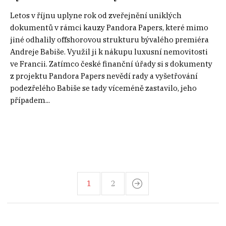
Letos v říjnu uplyne rok od zveřejnění uniklých
dokumentů v rámci kauzy Pandora Papers, které mimo
jiné odhalily offshorovou strukturu bývalého premiéra
Andreje Babiše. Využil ji k nákupu luxusní nemovitosti
ve Francii. Zatímco české finanční úřady si s dokumenty
z projektu Pandora Papers nevědí rady a vyšetřování
podezřelého Babiše se tady víceméně zastavilo, jeho
případem...
1
2