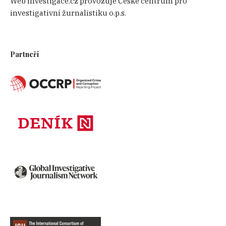
Web investigace.cz provozuje České centrum pro
investigativní žurnalistiku o.p.s.
Partneři