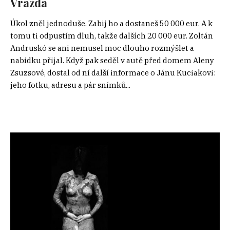
Vražda
Úkol zněl jednoduše. Zabij ho a dostaneš 50 000 eur. A k
tomu ti odpustím dluh, takže dalších 20 000 eur. Zoltán
Andruskó se ani nemusel moc dlouho rozmýšlet a
nabídku přijal. Když pak seděl v autě před domem Aleny
Zsuzsové, dostal od ní další informace o Jánu Kuciakovi:
jeho fotku, adresu a pár snímků...