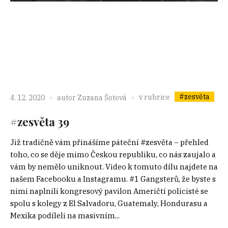
#zesvěta
v rubrice
4. 12. 2020
autor
Zuzana Šotová
#zesvěta 39
Již tradičně vám přinášíme páteční #zesvěta – přehled
toho, co se děje mimo Českou republiku, co nás zaujalo a
vám by nemělo uniknout. Video k tomuto dílu najdete na
našem Facebooku a Instagramu. #1 Gangsterů, že byste s
nimi naplnili kongresový pavilon Američtí policisté se
spolu s kolegy z El Salvadoru, Guatemaly, Hondurasu a
Mexika podíleli na masivním...