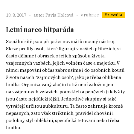
#zesvěta
v rubrice
18. 8. 2017
autor
Pavla Holcová
Letní narco hitparáda
Sociální sítě jsou při práci novinářů mocný nástroj.
Skrze profily osob, které figurují v našich příbězích, si
často děláme i obrázek o jejich způsobu života,
vzájemných vazbách, jejich volném čase a majetku. V
rámci mapování občas zabrousíme i do osobních koutů
života našich "zájmových osob", jako je třeba oblíbená
hudba. Organizovaný zločin totiž není založen jen
na vzájemných vztazích, pomstách a penězích (i když ty
jsou často nejdůležitější). Jednotlivé skupiny si také
vytvářejí určitou subkulturu. Ta často zahrnuje kromě
nepsaných, zato však striktních, pravidel chování i
podobný styl oblékání, specifická tetování nebo třeba
hudbu.