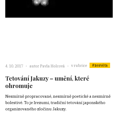
#zesvěta
v rubrice
4. 10. 2017
autor
Pavla Holcová
Tetování Jakuzy – umění, které
ohromuje
Nesmírně propracované, nesmírně poetické a nesmírně
bolestivé. To je Irezumi, tradiční tetování japonského
organizovaného zločinu Jakuzy.