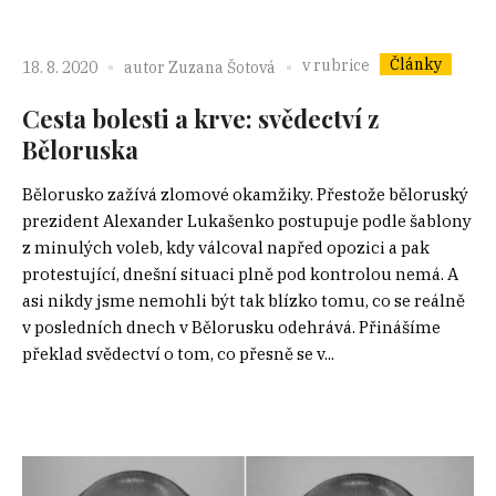
Články
v rubrice
18. 8. 2020
autor
Zuzana Šotová
Cesta bolesti a krve: svědectví z
Běloruska
Bělorusko zažívá zlomové okamžiky. Přestože běloruský
prezident Alexander Lukašenko postupuje podle šablony
z minulých voleb, kdy válcoval napřed opozici a pak
protestující, dnešní situaci plně pod kontrolou nemá. A
asi nikdy jsme nemohli být tak blízko tomu, co se reálně
v posledních dnech v Bělorusku odehrává. Přinášíme
překlad svědectví o tom, co přesně se v...